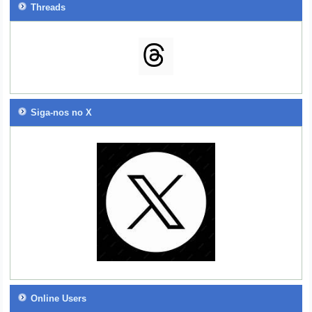
Threads
Siga-nos no X
Online Users