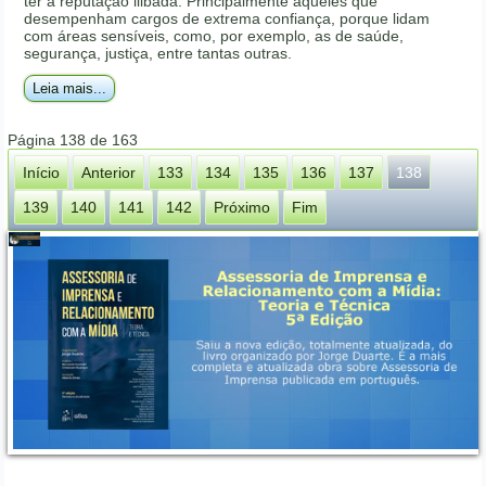
ter a reputação ilibada. Principalmente aqueles que
desempenham cargos de extrema confiança, porque lidam
com áreas sensíveis, como, por exemplo, as de saúde,
segurança, justiça, entre tantas outras.
Leia mais...
Página 138 de 163
Início
Anterior
133
134
135
136
137
138
139
140
141
142
Próximo
Fim