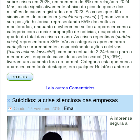
sobre crises em 2025, um aumento de 8% em relação a 2024.
Mas, ainda significativamente abaixo do pico de quase dois
milhões de casos registrados em 2023. As crises que dão
sinais antes de acontecer
(smoldering crises
) (2) mantiveram
sua posição histórica, representando 65% das notícias
monitoradas, enquanto o cybercrime voltou a aparecer como a
categoria com a maior proporção de notícias, ocupando um
quarto do total das crises do ano. As crises repentinas (
sudden
crisis
) representaram 35%. Várias categorias apresentaram
variações surpreendentes, especialmente ações coletivas
(*
class actions lawsuits
*), com percentual de 2,24% caiu para o
menor nível; enquanto casos de assédio sexual (15,26%),
tiveram um aumento fora do normal. Categoria esta que nunca
apareceu com tanto destaque, em qualquer Relatório anterior.
Leia mais...
Leia outros Comentários
Suicídios: a crise silenciosa das empresas
Email
Criado: 17 Fevereiro 2015
|
A imprensa
segura a