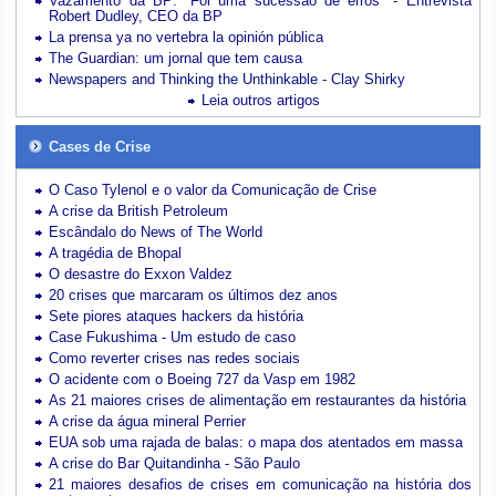
Vazamento da BP: "Foi uma sucessão de erros" - Entrevista
Robert Dudley, CEO da BP
La prensa ya no vertebra la opinión pública
The Guardian: um jornal que tem causa
Newspapers and Thinking the Unthinkable - Clay Shirky
Leia outros artigos
Cases de Crise
O Caso Tylenol e o valor da Comunicação de Crise
A crise da British Petroleum
Escândalo do News of The World
A tragédia de Bhopal
O desastre do Exxon Valdez
20 crises que marcaram os últimos dez anos
Sete piores ataques hackers da história
Case Fukushima - Um estudo de caso
Como reverter crises nas redes sociais
O acidente com o Boeing 727 da Vasp em 1982
As 21 maiores crises de alimentação em restaurantes da história
A crise da água mineral Perrier
EUA sob uma rajada de balas: o mapa dos atentados em massa
A crise do Bar Quitandinha - São Paulo
21 maiores desafios de crises em comunicação na história dos