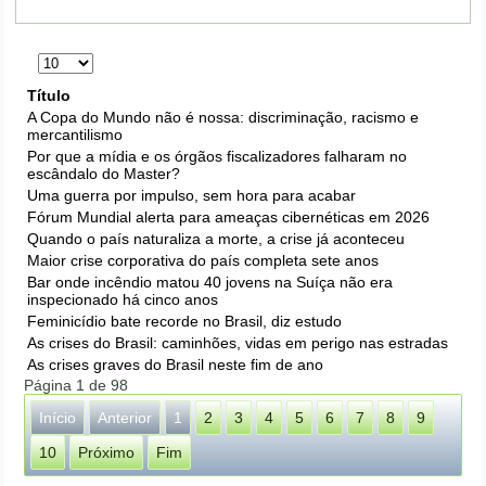
Exibir
#
Título
A Copa do Mundo não é nossa: discriminação, racismo e
mercantilismo
Por que a mídia e os órgãos fiscalizadores falharam no
escândalo do Master?
Uma guerra por impulso, sem hora para acabar
Fórum Mundial alerta para ameaças cibernéticas em 2026
Quando o país naturaliza a morte, a crise já aconteceu
Maior crise corporativa do país completa sete anos
Bar onde incêndio matou 40 jovens na Suíça não era
inspecionado há cinco anos
Feminicídio bate recorde no Brasil, diz estudo
As crises do Brasil: caminhões, vidas em perigo nas estradas
As crises graves do Brasil neste fim de ano
Página 1 de 98
Início
Anterior
1
2
3
4
5
6
7
8
9
10
Próximo
Fim