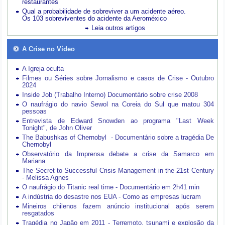
restaurantes
Qual a probabilidade de sobreviver a um acidente aéreo.
Os 103 sobreviventes do acidente da Aeroméxico
Leia outros artigos
A Crise no Vídeo
A Igreja oculta
Filmes ou Séries sobre Jornalismo e casos de Crise - Outubro
2024
Inside Job (Trabalho Interno) Documentário sobre crise 2008
O naufrágio do navio Sewol na Coreia do Sul que matou 304
pessoas
Entrevista de Edward Snowden ao programa "Last Week
Tonight", de John Oliver
The Babushkas of Chernobyl - Documentário sobre a tragédia De
Chernobyl
Observatório da Imprensa debate a crise da Samarco em
Mariana
The Secret to Successful Crisis Management in the 21st Century
- Melissa Agnes
O naufrágio do Titanic real time - Documentário em 2h41 min
A indústria do desastre nos EUA - Como as empresas lucram
Mineiros chilenos fazem anúncio institucional após serem
resgatados
Tragédia no Japão em 2011 - Terremoto, tsunami e explosão da