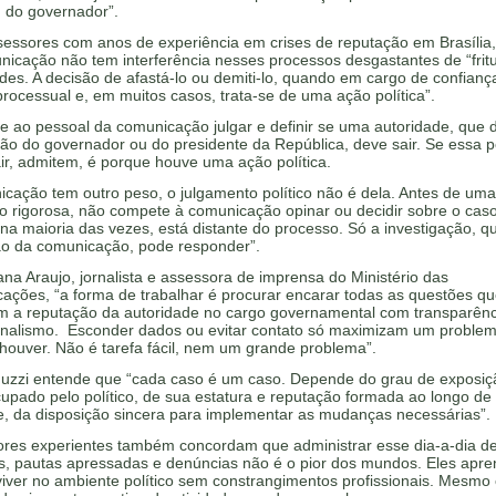
, do governador”.
sessores com anos de experiência em crises de reputação em Brasília,
icação não tem interferência nesses processos desgastantes de “frit
des. A decisão de afastá-lo ou demiti-lo, quando em cargo de confianç
processual e, em muitos casos, trata-se de uma ação política”.
e ao pessoal da comunicação julgar e definir se uma autoridade, que
são do governador ou do presidente da República, deve sair. Se essa 
air, admitem, é porque houve uma ação política.
cação tem outro peso, o julgamento político não é dela. Antes de uma
o rigorosa, não compete à comunicação opinar ou decidir sobre o caso
na maioria das vezes, está distante do processo. Só a investigação, q
ção da comunicação, pode responder”.
ana Araujo, jornalista e assessora de imprensa do Ministério das
ações, “a forma de trabalhar é procurar encarar todas as questões q
m a reputação da autoridade no cargo governamental com transparênc
ionalismo. Esconder dados ou evitar contato só maximizam um problem
houver. Não é tarefa fácil, nem um grande problema”.
Muzzi entende que “cada caso é um caso. Depende do grau de exposiç
upado pelo político, de sua estatura e reputação formada ao longo de
e, da disposição sincera para implementar as mudanças necessárias”.
res experientes também concordam que administrar esse dia-a-dia d
s, pautas apressadas e denúncias não é o pior dos mundos. Eles apr
viver no ambiente político sem constrangimentos profissionais. Mesmo