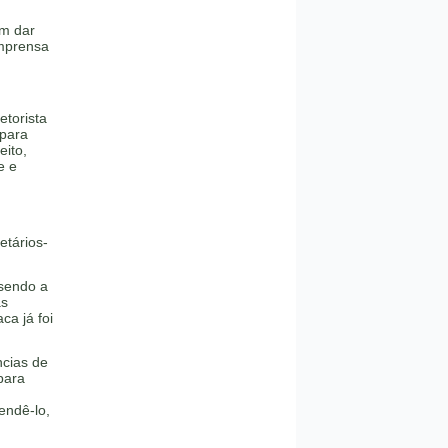
em dar
imprensa
.
etorista
 para
eito,
e e
etários-
 sendo a
às
ca já foi
ncias de
para
endê-lo,