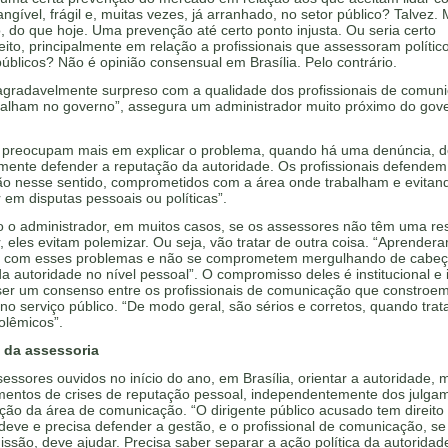
tangível, frágil e, muitas vezes, já arranhado, no setor público? Talvez.
 do que hoje. Uma prevenção até certo ponto injusta. Ou seria certo
ito, principalmente em relação a profissionais que assessoram políti
úblicos? Não é opinião consensual em Brasília. Pelo contrário.
 agradavelmente surpreso com a qualidade dos profissionais de comun
balham no governo”, assegura um administrador muito próximo do gov
e preocupam mais em explicar o problema, quando há uma denúncia, 
mente defender a reputação da autoridade. Os profissionais defendem
ão nesse sentido, comprometidos com a área onde trabalham e evitan
 em disputas pessoais ou políticas”.
 o administrador, em muitos casos, se os assessores não têm uma re
, eles evitam polemizar. Ou seja, vão tratar de outra coisa. “Aprender
r com esses problemas e não se comprometem mergulhando de cabeç
a autoridade no nível pessoal”. O compromisso deles é institucional e 
ser um consenso entre os profissionais de comunicação que constroe
 no serviço público. “De modo geral, são sérios e corretos, quando tra
olêmicos”.
 da assessoria
essores ouvidos no início do ano, em Brasília, orientar a autoridade,
entos de crises de reputação pessoal, independentemente dos julga
ção da área de comunicação. “O dirigente público acusado tem direito
deve e precisa defender a gestão, e o profissional de comunicação, se
ssão, deve ajudar. Precisa saber separar a ação política da autoridad