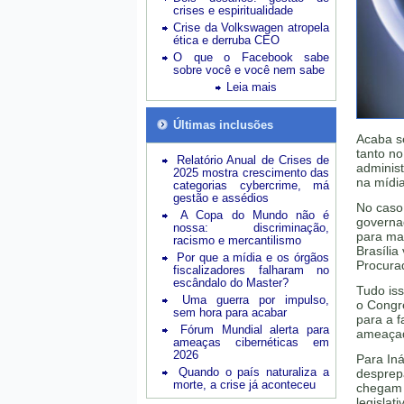
crises e espiritualidade
Crise da Volkswagen atropela
ética e derruba CEO
O que o Facebook sabe
sobre você e você nem sabe
Leia mais
Últimas inclusões
Acaba se
tanto no
Relatório Anual de Crises de
administ
2025 mostra crescimento das
na mídi
categorias cybercrime, má
gestão e assédios
No caso 
A Copa do Mundo não é
governad
nossa: discriminação,
para ma
racismo e mercantilismo
Brasília
Por que a mídia e os órgãos
Procurad
fiscalizadores falharam no
escândalo do Master?
Tudo iss
Uma guerra por impulso,
o Congre
sem hora para acabar
para a 
Fórum Mundial alerta para
ameaçad
ameaças cibernéticas em
2026
Para Iná
Quando o país naturaliza a
desprepa
morte, a crise já aconteceu
chegam 
legislat