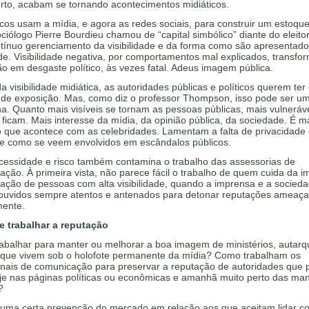
rto, acabam se tornando acontecimentos midiáticos.
icos usam a mídia, e agora as redes sociais, para construir um estoque
ciólogo Pierre Bourdieu chamou de “capital simbólico” diante do eleito
ntínuo gerenciamento da visibilidade e da forma como são apresentado
e. Visibilidade negativa, por comportamentos mal explicados, transfo
o em desgaste político, às vezes fatal. Adeus imagem pública.
a visibilidade midiática, as autoridades públicas e políticos querem ter
de exposição. Mas, como diz o professor Thompson, isso pode ser u
a. Quanto mais visíveis se tornam as pessoas públicas, mais vulneráv
icam. Mais interesse da mídia, da opinião pública, da sociedade. É m
 que acontece com as celebridades. Lamentam a falta de privacidade 
ade como se veem envolvidos em escândalos públicos.
cessidade e risco também contamina o trabalho das assessorias de
ção. À primeira vista, não parece fácil o trabalho de quem cuida da 
tação de pessoas com alta visibilidade, quando a imprensa e a socied
 ouvidos sempre atentos e antenados para detonar reputações ameaç
mente.
e trabalhar a reputação
abalhar para manter ou melhorar a boa imagem de ministérios, autarq
s que vivem sob o holofote permanente da mídia? Como trabalham os
ionais de comunicação para preservar a reputação de autoridades que
oje nas páginas políticas ou econômicas e amanhã muito perto das ma
?
 uma certa prevenção do mercado em relação aos que aceitam lidar c