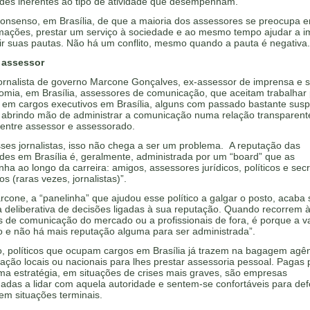
dades inerentes ao tipo de atividade que desempenham.
onsenso, em Brasília, de que a maioria dos assessores se preocupa 
rmações, prestar um serviço à sociedade e ao mesmo tempo ajudar a 
ir suas pautas. Não há um conflito, mesmo quando a pauta é negativa
 assessor
ornalista de governo Marcone Gonçalves, ex-assessor de imprensa e s
omia, em Brasília, assessores de comunicação, que aceitam trabalhar
s em cargos executivos em Brasília, alguns com passado bastante susp
abrindo mão de administrar a comunicação numa relação transparent
 entre assessor e assessorado.
ses jornalistas, isso não chega a ser um problema.
A reputação das
des em Brasília é, geralmente, administrada por um “board” que as
a ao longo da carreira: amigos, assessores jurídicos, políticos e secr
os (raras vezes, jornalistas)”.
cone, a “panelinha” que ajudou esse político a galgar o posto, acaba
a deliberativa de decisões ligadas à sua reputação. Quando recorrem 
 de comunicação do mercado ou a profissionais de fora, é porque a va
o e não há mais reputação alguma para ser administrada”.
o, políticos que ocupam cargos em Brasília já trazem na bagagem agê
ção locais ou nacionais para lhes prestar assessoria pessoal. Pagas 
ma estratégia, em situações de crises mais graves, são empresas
adas a lidar com aquela autoridade e sentem-se confortáveis para def
m situações terminais.