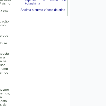
explosão da Usina de
 Mais no
Fukushima
Assista a outros vídeos de crise
cos em
icação
erno
do que
do se
sposta
am a
a na
isso
m uma
tam de
 mesmo
mentos,
 à
 está
e, do