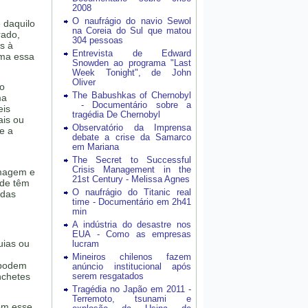
2008
O naufrágio do navio Sewol
 daquilo
na Coreia do Sul que matou
rado,
304 pessoas
s à
Entrevista de Edward
rma essa
Snowden ao programa "Last
Week Tonight", de John
Oliver
 o
The Babushkas of Chernobyl
ma
- Documentário sobre a
eis
tragédia De Chernobyl
ais ou
Observatório da Imprensa
e a
debate a crise da Samarco
em Mariana
The Secret to Successful
Crisis Management in the
imagem e
21st Century - Melissa Agnes
ade têm
O naufrágio do Titanic real
adas
time - Documentário em 2h41
min
A indústria do desastre nos
EUA - Como as empresas
uias ou
lucram
Mineiros chilenos fazem
 podem
anúncio institucional após
nchetes
serem resgatados
Tragédia no Japão em 2011 -
Terremoto, tsunami e
om esse