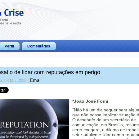
Perfil
Comentários
safio de lidar com reputações em perigo
Email
o: 08 Mai 2012
|
*João José Forni
“Não há um dia sequer sem algu
que não possa implicar situação d
O desabafo de um secretário de
comunicação, em Brasília, resum
certo exagero, o dilema de trabal
setor público e lidar com a reput