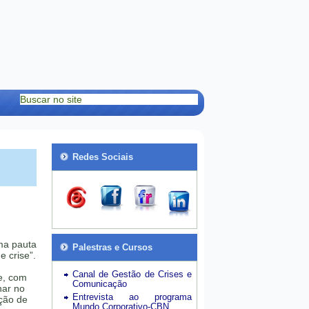
Redes Sociais
ma pauta
Palestras e Cursos
e crise”.
Canal de Gestão de Crises e
e, com
Comunicação
har no
Entrevista ao programa
ação de
Mundo Corporativo-CBN