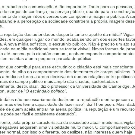
, o trabalho da comunicação é tão importante. Tanto para as pessoas,
o de cargos de confiança, no serviço público, quanto para a construçã
cimento da imagem dos diversos que compõem a máquina pública. A s
rabalho e a percepção da sociedade constroem a própria imagem dess
s.
a reputação das autoridades desperta tanto o apetite da mídia? Vigiar
ades, em qualquer lugar do mundo, acaba sendo um dos esportes favor
. A nova mídia sofisticou o escrutínio público. Não é preciso um ato su
icado na mídia tradicional para se tornar visível. Novas formas de jorn
do até mesmo pelo cidadão comum, acabam expondo comportamentos
tes restritas a uma pequena parcela de público.
tor que contribui para esse escrutínio: o cidadão está mais consciente
amente, de olho no comportamento dos detentores de cargos públicos. 
 a mídia se torna a arena decisiva em que as relações entre políticos 
onais do campo político mais amplo são criadas, sustentadas e,
lmente, destruídas”, diz o professor da Universidade de Cambridge, J
n, autor de “
O escândalo político”.
ândalos não necessariamente destroem a reputação e enfraquecem a
ça, mas eles têm a
capacidade
de fazer isso”, diz Thompson. Mas, dad
dade de quem aceita entrar na arena política, “a reputação é um recurso
que pode ser fácil e totalmente destruído”.
ente, pela própria característica da sociedade atual, muito mais vigila
 negativas adquirem uma visibilidade muito maior. O comportamento co
ser normal, por isso o diferente, os deslizes, não interessa quem haja