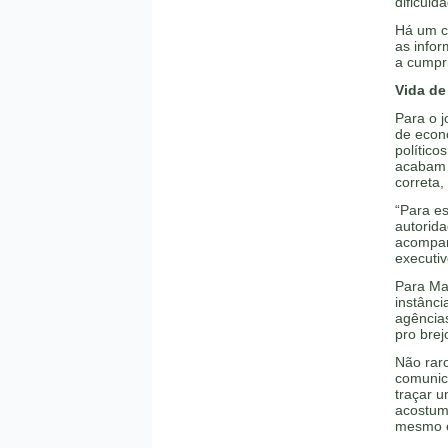
dificul
Há um c
as info
a cumpr
Vida de
Para o j
de econ
político
acabam 
correta,
“Para es
autorida
acompanh
executiv
Para Mar
instânci
agências
pro brej
Não rar
comunica
traçar u
acostum
mesmo e