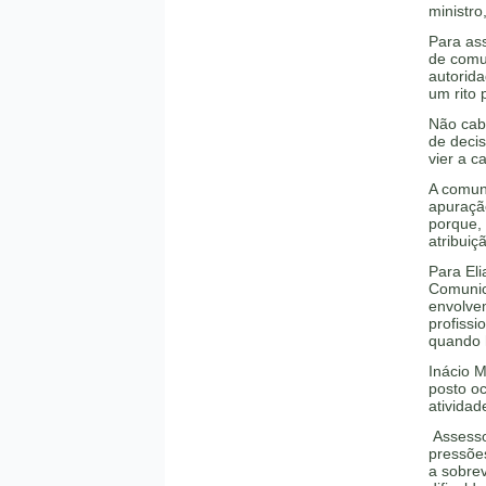
ministro
Para as
de comun
autorida
um rito 
Não cab
de deci
vier a c
A comuni
apuraçã
porque, 
atribui
Para Eli
Comunic
envolve
profiss
quando 
Inácio 
posto oc
atividad
Assesso
pressõe
a sobre