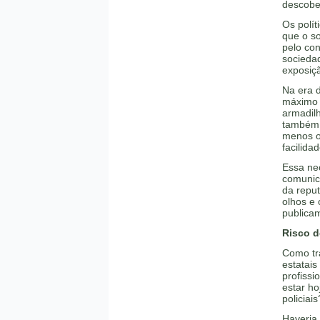
descobe
Os polít
que o so
pelo co
sociedad
exposiçã
Na era d
máximo 
armadilh
também f
menos o
facilid
Essa ne
comunica
da repu
olhos e
publica
Risco d
Como tr
estatai
profiss
estar h
policiais
Haveria