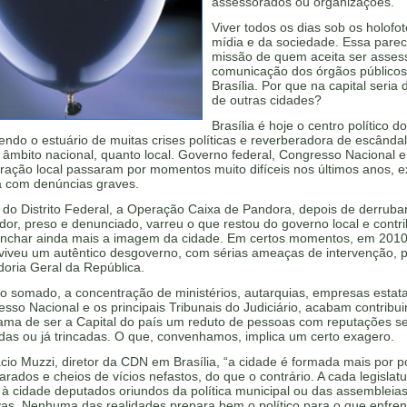
assessorados ou organizações.
Viver todos os dias sob os holofo
mídia e da sociedade. Essa parec
missão de quem aceita ser asses
comunicação dos órgãos público
Brasília. Por que na capital seria 
de outras cidades?
Brasília é hoje o centro político do
ndo o estuário de muitas crises políticas e reverberadora de escândal
 âmbito nacional, quanto local. Governo federal, Congresso Nacional e
ração local passaram por momentos muito difíceis nos últimos anos, 
a com denúncias graves.
do Distrito Federal, a Operação Caixa de Pandora, depois de derruba
or, preso e denunciado, varreu o que restou do governo local e contri
nchar ainda mais a imagem da cidade. Em certos momentos, em 2010
 viveu um autêntico desgoverno, com sérias ameaças de intervenção, 
oria Geral da República.
o somado, a concentração de ministérios, autarquias, empresas estata
sso Nacional e os principais Tribunais do Judiciário, acabam contribu
fama de ser a Capital do país um reduto de pessoas com reputações 
as ou já trincadas. O que, convenhamos, implica um certo exagero.
cio Muzzi, diretor da CDN em Brasília, “a cidade é formada mais por po
rados e cheios de vícios nefastos, do que o contrário. A cada legislat
à cidade deputados oriundos da política municipal ou das assembleia
ivas. Nenhuma das realidades prepara bem o político para o que enfre