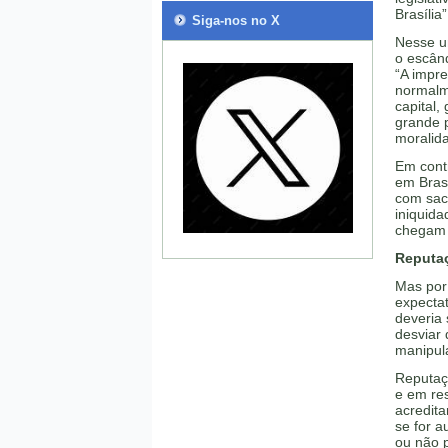
Brasília
Siga-nos no X
Nesse un
o escând
“A impre
normalme
capital,
grande p
moralid
Em contr
em Brasí
com sac
iniquida
chegam 
Reputa
Mas por
expectat
deveria 
desviar 
manipula
Reputaçã
e em res
acredita
se for 
ou não 