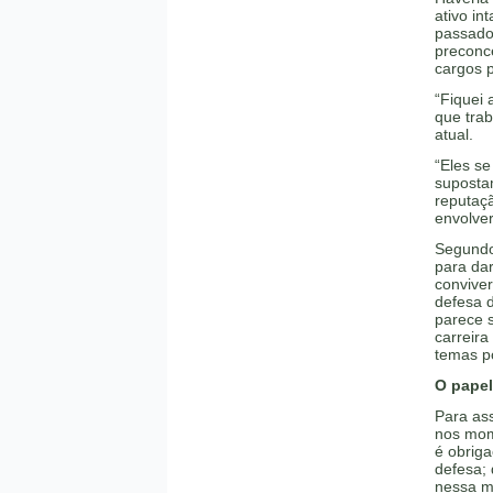
ativo in
passado,
preconce
cargos p
“Fiquei
que tra
atual.
“Eles s
suposta
reputaç
envolver
Segundo
para dar
convive
defesa d
parece 
carreira
temas p
O papel
Para ass
nos mom
é obriga
defesa; 
nessa mi