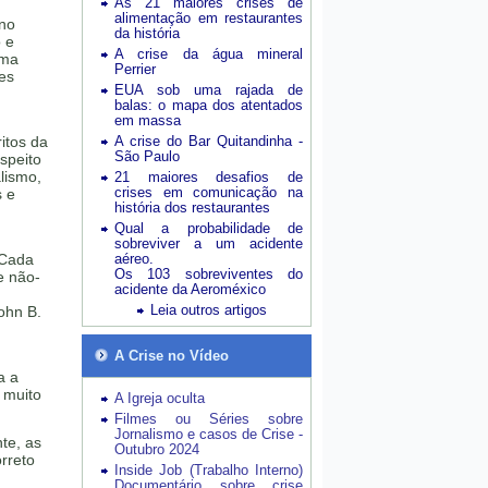
As 21 maiores crises de
alimentação em restaurantes
 no
da história
o e
A crise da água mineral
oma
Perrier
es
EUA sob uma rajada de
balas: o mapa dos atentados
em massa
itos da
A crise do Bar Quitandinha -
São Paulo
speito
alismo,
21 maiores desafios de
crises em comunicação na
 e
história dos restaurantes
Qual a probabilidade de
sobreviver a um acidente
“Cada
aéreo.
Os 103 sobreviventes do
e não-
acidente da Aeroméxico
Leia outros artigos
ohn B.
A Crise no Vídeo
a a
 muito
A Igreja oculta
Filmes ou Séries sobre
Jornalismo e casos de Crise -
nte, as
Outubro 2024
rreto
Inside Job (Trabalho Interno)
Documentário sobre crise