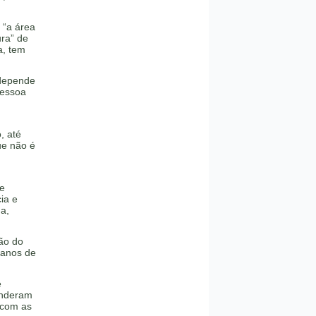
 “a área
ura” de
a, tem
 depende
pessoa
, até
ue não é
ue
ia e
a,
ão do
 anos de
e
enderam
 com as