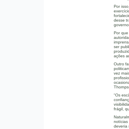
Por isso
exercíci
fortale
desse t
governo
Por que 
autorid
imprensa
ser publ
produzi
ações an
Outro fa
politic
vez mais
profissi
ocasiona
Thompso
“Os esc
confian
visibili
frágil, 
Naturalm
notícias
deveria 