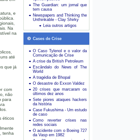
The Guardian: um jornal que
tem causa
atura, e
Newspapers and Thinking the
pública.
Unthinkable - Clay Shirky
gionais,
Leia outros artigos
ais. Na
stível na
Cases de Crise
O Caso Tylenol e o valor da
licos,
Comunicação de Crise
guns até
A crise da British Petroleum
es que já
Escândalo do News of The
World
A tragédia de Bhopal
O desastre do Exxon Valdez
er com
20 crises que marcaram os
últimos dez anos
io, não
o para
Sete piores ataques hackers
da história
ara
dos.
Case Fukushima - Um estudo
de caso
s éticos
Como reverter crises nas
redes sociais
almente
O acidente com o Boeing 727
, tenha
da Vasp em 1982