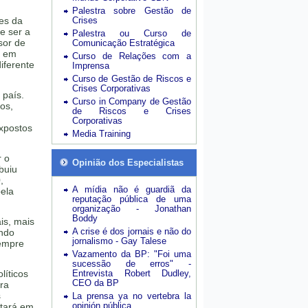
Palestra sobre Gestão de
tes da
Crises
e ser a
Palestra ou Curso de
sor de
Comunicação Estratégica
s em
Curso de Relações com a
diferente
Imprensa
Curso de Gestão de Riscos e
Crises Corporativas
 país.
Curso in Company de Gestão
os,
de Riscos e Crises
Corporativas
expostos
Media Training
r o
Opinião dos Especialistas
buiu
,
A mídia não é guardiã da
pela
reputação pública de uma
organização - Jonathan
Boddy
is, mais
A crise é dos jornais e não do
indo
jornalismo - Gay Talese
sempre
Vazamento da BP: "Foi uma
sucessão de erros" -
líticos
Entrevista Robert Dudley,
CEO da BP
ura
s
La prensa ya no vertebra la
opinión pública
ntará em