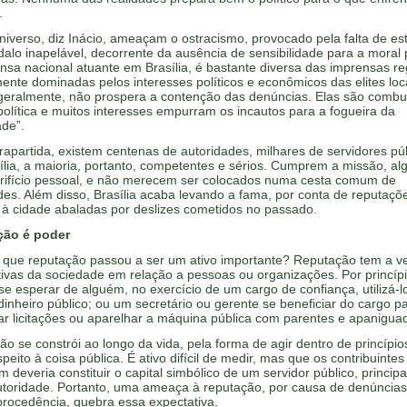
”.
iverso, diz Inácio, ameaçam o ostracismo, provocado pela falta de est
alo inapelável, decorrente da ausência de sensibilidade para a moral 
nsa nacional atuante em Brasília, é bastante diversa das imprensas re
nte dominadas pelos interesses políticos e econômicos das elites loc
 geralmente, não prospera a contenção das denúncias. Elas são combu
olítica e muitos interesses empurram os incautos para a fogueira da
ade”.
apartida, existem centenas de autoridades, milhares de servidores púb
lia, a maioria, portanto, competentes e sérios. Cumprem a missão, al
rifício pessoal, e não merecem ser colocados numa cesta comum de
des. Além disso, Brasília acaba levando a fama, por conta de reputaçõ
à cidade abaladas por deslizes cometidos no passado.
ção é poder
 que reputação passou a ser um ativo importante? Reputação tem a v
ivas da sociedade em relação a pessoas ou organizações. Por princíp
se esperar de alguém, no exercício de um cargo de confiança, utilizá-l
dinheiro público; ou um secretário ou gerente se beneficiar do cargo p
r licitações ou aparelhar a máquina pública com parentes e apanigua
o se constrói ao longo da vida, pela forma de agir dentro de princípio
peito à coisa pública. É ativo difícil de medir, mas que os contribuintes
m deveria constituir o capital simbólico de um servidor público, princip
autoridade. Portanto, uma ameaça à reputação, por causa de denúncias
procedência, quebra essa expectativa.