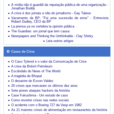
A mídia não é guardiã da reputação pública de uma organização -
Jonathan Boddy
A crise é dos jornais e não do jornalismo - Gay Talese
Vazamento da BP: "Foi uma sucessão de erros" - Entrevista
Robert Dudley, CEO da BP
La prensa ya no vertebra la opinión pública
The Guardian: um jornal que tem causa
Newspapers and Thinking the Unthinkable - Clay Shirky
Leia outros artigos
Cases de Crise
O Caso Tylenol e o valor da Comunicação de Crise
A crise da British Petroleum
Escândalo do News of The World
A tragédia de Bhopal
O desastre do Exxon Valdez
20 crises que marcaram os últimos dez anos
Sete piores ataques hackers da história
Case Fukushima - Um estudo de caso
Como reverter crises nas redes sociais
O acidente com o Boeing 727 da Vasp em 1982
As 21 maiores crises de alimentação em restaurantes da história