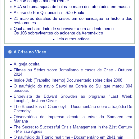
A crise da água mineral Perrier
EUA sob uma rajada de balas: o mapa dos atentados em massa
A crise do Bar Quitandinha - São Paulo
21 maiores desafios de crises em comunicação na história dos
restaurantes
Qual a probabilidade de sobreviver a um acidente aéreo.
Os 103 sobreviventes do acidente da Aeroméxico
Leia outros artigos
A Crise no Vídeo
A Igreja oculta
Filmes ou Séries sobre Jornalismo e casos de Crise - Outubro
2024
Inside Job (Trabalho Interno) Documentário sobre crise 2008
O naufrágio do navio Sewol na Coreia do Sul que matou 304
pessoas
Entrevista de Edward Snowden ao programa "Last Week
Tonight", de John Oliver
The Babushkas of Chernobyl - Documentário sobre a tragédia De
Chernobyl
Observatório da Imprensa debate a crise da Samarco em
Mariana
The Secret to Successful Crisis Management in the 21st Century
- Melissa Agnes
O naufrágio do Titanic real time - Documentário em 2h41 min