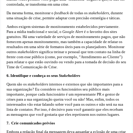
controlada, se transforma em uma crise.
Da mesma forma, monitorar o
feedback
de todas os
stakeholders,
durante
uma situação de crise, permite adaptar com precisão estratégia e táticas.
Ambos exigem sistemas de monitoramento estabelecidos previamente.
Para a mídia tradicional e social, o
Google Alert
é o favorito dos sites
gratuitos. Há uma variedade de serviços de monitoramento pagos, que não
fornecem apenas monitoramento, mas também a capacidade de relatar os
resultados em uma série de formatos úteis para os planejadores. Monitorar
outros
stakeholders
significa treinar o pessoal que tem contato na linha de
frente com esse público (como, por exemplo, “Atendimento ao Cliente”)
para relatar o que estão ouvindo ou vendo para a tomada de decisão do seu
Time de Comunicação de Crise.
6. Identifique e conheça os seus
Stakeholders
Quem são os
stakeholders
internos e externos que são importantes para a
sua organização? Eu considero os funcionários seu público mais
importante, porque cada funcionário é um representante PR e gestor de
crises para a sua organização queira você ou não! Mas, enfim, todos os
interessados vão estar falando sobre você para os outros e não será na sua
lista de contatos. Por isso, é decisivo para você garantir que eles recebam
as mensagens que você gostaria que eles repetissem nos outros lugares.
7. Crie comunicados prévios
Embora a redação final da mensagem deva aguardar a eclosão de uma crise