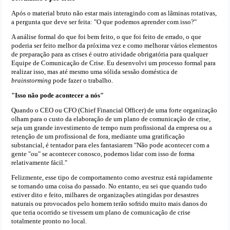
Após o material bruto não estar mais interagindo com as lâminas rotativas,
a pergunta que deve ser feita: "O que podemos aprender com isso?"
A análise formal do que foi bem feito, o que foi feito de errado, o que
poderia ser feito melhor da próxima vez e como melhorar vários elementos
de preparação para as crises é outro atividade obrigatória para qualquer
Equipe de Comunicação de Crise. Eu desenvolvi um processo formal para
realizar isso, mas até mesmo uma sólida sessão doméstica de
brainstorming
pode fazer o trabalho.
"Isso não pode acontecer a nós"
Quando o CEO ou CFO (Chief Financial Officer) de uma forte organização
olham para o custo da elaboração de um plano de comunicação de crise,
seja um grande investimento de tempo num profissional da empresa ou a
retenção de um profissional de fora, mediante uma gratificação
substancial, é tentador para eles fantasiarem "Não pode acontecer com a
gente "ou" se acontecer conosco, podemos lidar com isso de forma
relativamente fácil."
Felizmente, esse tipo de comportamento como avestruz está rapidamente
se tornando uma coisa do passado. No entanto, eu sei que quando tudo
estiver dito e feito, milhares de organizações atingidas por desastres
naturais ou provocados pelo homem terão sofrido muito mais danos do
que teria ocorrido se tivessem um plano de comunicação de crise
totalmente pronto no local.