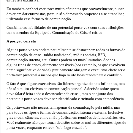
entrevista exclusiva.
Eu também conheci escritores muito eficientes que provavelmente, nunca
deveriam dar entrevistas, porque são demasiado propensos a se atrapalhar,
utilizando esse formato de comunicação.
Combinar as habilidades de um potencial porta-voz com suas atribuições
como membro da Equipe de Comunicação de Crise é crítico.
A posição correta
Alguns porta-vozes podem naturalmente se destacar em todas as formas de
comunicação de crise - mídia tradicional, mídias sociais, B2B,
comunicação interna, etc. Outros podem ser mais limitados. Apenas
alguns tipos de crises, altamente sensíveis (por exemplo, os que envolvem
perda significativa de vida), praticamente obrigam o executivo-chefe ser o
porta-voz principal a menos que haja muito boas razões para o contrário.
O fato é que alguns executivos são líderes organizacionais brilhantes, mas
não são muito efetivos na comunicação pessoal. A decisão sobre quem
deve falar é feita após o desencadear da crise -, mas o conjunto dos
potenciais porta-vozes deve ser identificado e treinado com antecedência.
Os porta-vozes não necessitam apenas da comunicação pela mídia, mas
para todos os tipos e formas de comunicação, interna e externa, inclusive
gravar com câmeras, em reunião pública, em reuniões de funcionários, etc.
Você realmente não quer tomar decisões sobre os muitas diferentes tipos de
porta-vozes, enquanto estiver "sob fogo cruzado".