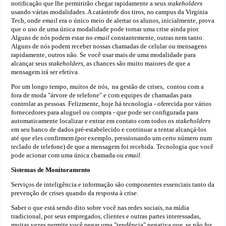
notificação que lhe permitirão chegar rapidamente a seus
stakeholders
usando várias modalidades. A catástrofe dos tiros, no campus da Virginia
Tech, onde
email
era o único meio de alertar os alunos, inicialmente, prova
que o uso de uma única modalidade pode tornar uma crise ainda pior.
Alguns de nós podem estar no
email
constantemente, outras nem tanto.
Alguns de nós podem receber nossas chamadas de celular ou mensagens
rapidamente, outros não. Se você usar mais de uma modalidade para
alcançar seus
stakeholders
, as chances são muito maiores de que a
mensagem irá ser efetiva.
Por um longo tempo, muitos de nós, na gestão de crises, contou com a
fora de moda "árvore de telefone" e com equipes de chamadas para
controlar as pessoas. Felizmente, hoje há tecnologia - oferecida por vários
fornecedores para aluguel ou compra - que pode ser configurada para
automaticamente localizar e entrar em contato com todos os
stakeholders
em seu banco de dados pré-estabelecido e continuar a tentar alcançá-los
até que eles confirmem (por exemplo, pressionando um certo número num
teclado de telefone) de que a mensagem foi recebida. Tecnologia que você
pode acionar com uma única chamada ou
email.
Sistemas de Monitoramento
Serviços de inteligência e informação são componentes essenciais tanto da
prevenção de crises quando da resposta à crise.
Saber o que está sendo dito sobre você nas redes sociais, na mídia
tradicional, por seus empregados, clientes e outras partes interessadas,
muitas vezes permite você pegar uma "tendência" negativa que, se não for