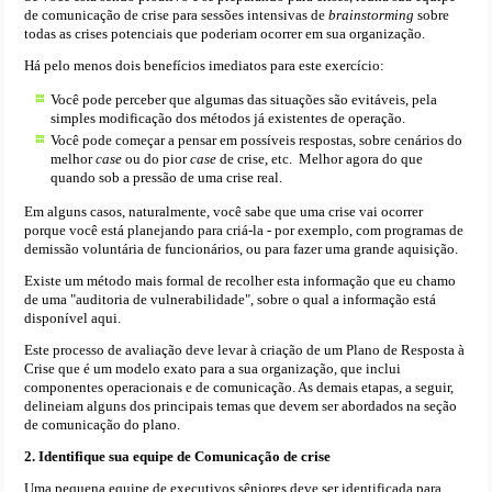
de comunicação de crise para sessões intensivas de
brainstorming
sobre
todas as crises potenciais que poderiam ocorrer em sua organização.
Há pelo menos dois benefícios imediatos para este exercício:
Você pode perceber que algumas das situações são evitáveis, pela
simples modificação dos métodos já existentes de operação.
Você pode começar a pensar em possíveis respostas, sobre cenários do
melhor
case
ou do pior
case
de crise, etc. Melhor agora do que
quando sob a pressão de uma crise real.
Em alguns casos, naturalmente, você sabe que uma crise vai ocorrer
porque você está planejando para criá-la - por exemplo, com programas de
demissão voluntária de funcionários, ou para fazer uma grande aquisição.
Existe um método mais formal de recolher esta informação que eu chamo
de uma "auditoria de vulnerabilidade", sobre o qual a informação está
disponível aqui.
Este processo de avaliação deve levar à criação de um Plano de Resposta à
Crise que é um modelo exato para a sua organização, que inclui
componentes operacionais e de comunicação. As demais etapas, a seguir,
delineiam alguns dos principais temas que devem ser abordados na seção
de comunicação do plano.
2. Identifique sua equipe de Comunicação de crise
Uma pequena equipe de executivos sêniores deve ser identificada para