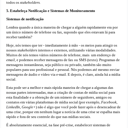
todos os
stakeholders.
5. Estabeleça Notificação e Sistemas de Monitoramento
Sistemas de notificação
Lembra quando a única maneira de chegar a alguém rapidamente era por
um único número de telefone ou fax, supondo que eles estavam lá para
receber também?
Hoje, nós temos que ter - imediatamente à mão - os meios para atingir os
nossos
stakeholders
internos e externos, utilizando várias modalidades.
Muitos de nós temos vários números de telefone, mais um endereço de
email
, e podemos receber mensagens de fax ou SMS (texto). Programas de
mensagens instantâneas, seja público ou privado, também são muito
populares para uso profissional e pessoal. Nós podemos até mesmo enviar
mensagens de áudio e vídeo via e-mail. E depois, é claro, ainda há a mídia
social.
Esta pode ser a melhor e mais rápida maneira de chegar a algumas das
nossas partes interessadas, mas a criação de contas de mídia social para
esta finalidade e a obtenção de um número de seguidores, amigos ou
contatos em várias plataformas de mídia social (por exemplo,
Facebook,
LinkedIn, Google+
) não é algo que você pode fazer após o desencadear de
uma crise, porque em nenhum lugar a notícia de uma crise se espalha mais
rápido e fora de seu controle do que nas mídias sociais.
É absolutamente essencial, na fase pré-crise, estabelecer sistemas de