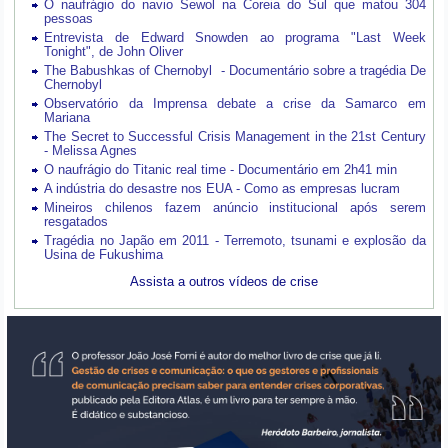
O naufrágio do navio Sewol na Coreia do Sul que matou 304
pessoas
Entrevista de Edward Snowden ao programa "Last Week
Tonight", de John Oliver
The Babushkas of Chernobyl - Documentário sobre a tragédia De
Chernobyl
Observatório da Imprensa debate a crise da Samarco em
Mariana
The Secret to Successful Crisis Management in the 21st Century
- Melissa Agnes
O naufrágio do Titanic real time - Documentário em 2h41 min
A indústria do desastre nos EUA - Como as empresas lucram
Mineiros chilenos fazem anúncio institucional após serem
resgatados
Tragédia no Japão em 2011 - Terremoto, tsunami e explosão da
Usina de Fukushima
Assista a outros vídeos de crise