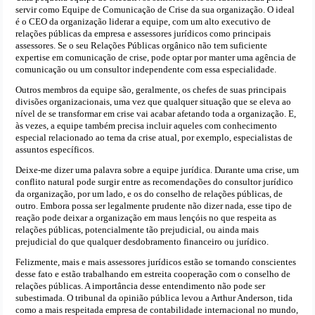
servir como Equipe de Comunicação de Crise da sua organização. O ideal
é o CEO da organização liderar a equipe, com um alto executivo de
relações públicas da empresa e assessores jurídicos como principais
assessores. Se o seu Relações Públicas orgânico não tem suficiente
expertise em comunicação de crise, pode optar por manter uma agência de
comunicação ou um consultor independente com essa especialidade.
Outros membros da equipe são, geralmente, os chefes de suas principais
divisões organizacionais, uma vez que qualquer situação que se eleva ao
nível de se transformar em crise vai acabar afetando toda a organização. E,
às vezes, a equipe também precisa incluir aqueles com conhecimento
especial relacionado ao tema da crise atual, por exemplo, especialistas de
assuntos específicos.
Deixe-me dizer uma palavra sobre a equipe jurídica. Durante uma crise, um
conflito natural pode surgir entre as recomendações do consultor jurídico
da organização, por um lado, e os do conselho de relações públicas, de
outro. Embora possa ser legalmente prudente não dizer nada, esse tipo de
reação pode deixar a organização em maus lençóis no que respeita as
relações públicas, potencialmente tão prejudicial, ou ainda mais
prejudicial do que qualquer desdobramento financeiro ou jurídico.
Felizmente, mais e mais assessores jurídicos estão se tornando conscientes
desse fato e estão trabalhando em estreita cooperação com o conselho de
relações públicas. A importância desse entendimento não pode ser
subestimada. O tribunal da opinião pública levou a Arthur Anderson, tida
como a mais respeitada empresa de contabilidade internacional no mundo,