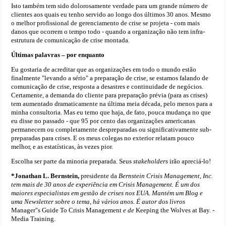
Isto também tem sido dolorosamente verdade para um grande número de
clientes aos quais eu tenho servido ao longo dos últimos 30 anos. Mesmo
o melhor profissional de gerenciamento de crise se projeta - com mais
danos que ocorrem o tempo todo - quando a organização não tem infra-
estrutura de comunicação de crise montada.
Últimas palavras – por enquanto
Eu gostaria de acreditar que as organizações em todo o mundo estão
finalmente "levando a sério" a preparação de crise, se estamos falando de
comunicação de crise, resposta a desastres e continuidade de negócios.
Certamente, a demanda do cliente para preparação prévia (para as crises)
tem aumentado dramaticamente na última meia década, pelo menos para a
minha consultoria. Mas eu temo que haja, de fato, pouca mudança no que
eu disse no passado - que 95 por cento das organizações americanas
permanecem ou completamente despreparadas ou significativamente sub-
preparadas para crises. E os meus colegas no exterior relatam pouco
melhor, e as estatísticas, às vezes pior.
Escolha ser parte da minoria preparada. Seus
stakeholders
irão apreciá-lo!
*Jonathan L. Bernstein,
presidente da
Bernstein Crisis Management, Inc.
tem mais de 30 anos de experiência em Crisis Management. É um dos
maiores especialistas em gestão de crises nos EUA. Mantém um Blog e
uma Newsletter sobre o tema, há vários anos. É autor dos livros
Manager"s Guide To Crisis Management
e de
Keeping the Wolves at Bay. -
Media Training.