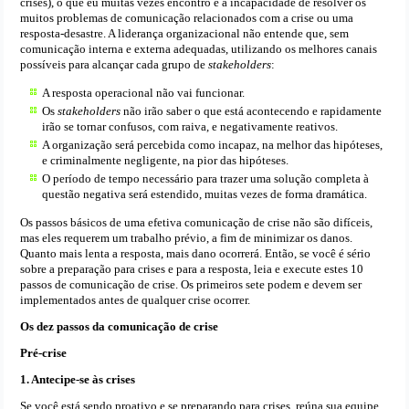
crises), o que eu muitas vezes encontro é a incapacidade de resolver os
muitos problemas de comunicação relacionados com a crise ou uma
resposta-desastre. A liderança organizacional não entende que, sem
comunicação interna e externa adequadas, utilizando os melhores canais
possíveis para alcançar cada grupo de
stakeholders
:
A resposta operacional não vai funcionar.
Os
stakeholders
não irão saber o que está acontecendo e rapidamente
irão se tornar confusos, com raiva, e negativamente reativos.
A organização será percebida como incapaz, na melhor das hipóteses,
e criminalmente negligente, na pior das hipóteses.
O período de tempo necessário para trazer uma solução completa à
questão negativa será estendido, muitas vezes de forma dramática.
Os passos básicos de uma efetiva comunicação de crise não são difíceis,
mas eles requerem um trabalho prévio, a fim de minimizar os danos.
Quanto mais lenta a resposta, mais dano ocorrerá. Então, se você é sério
sobre a preparação para crises e para a resposta, leia e execute estes 10
passos de comunicação de crise. Os primeiros sete podem e devem ser
implementados antes de qualquer crise ocorrer.
Os dez passos da comunicação de crise
Pré-crise
1. Antecipe-se às crises
Se você está sendo proativo e se preparando para crises, reúna sua equipe