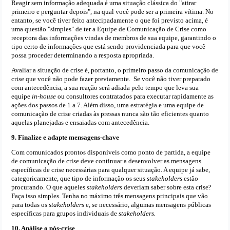
Reagir sem informação adequada é uma situação clássica do "atirar
primeiro e perguntar depois", na qual você pode ser a primeira vítima. No
entanto, se você tiver feito antecipadamente o que foi previsto acima, é
uma questão "simples" de ter a Equipe de Comunicação de Crise como
receptora das informações vindas de membros de sua equipe, garantindo o
tipo certo de informações que está sendo providenciada para que você
possa proceder determinando a resposta apropriada.
Avaliar a situação de crise é, portanto, o primeiro passo da comunicação de
crise que você não pode fazer previamente. Se você não tiver preparado
com antecedência, a sua reação será adiada pelo tempo que leva sua
equipe
in-house
ou consultores contratados para executar rapidamente as
ações dos passos de 1 a 7. Além disso, uma estratégia e uma equipe de
comunicação de crise criadas às pressas nunca são tão eficientes quanto
aquelas planejadas e ensaiadas com antecedência.
9. Finalize e adapte mensagens-chave
Com comunicados prontos disponíveis como ponto de partida, a equipe
de comunicação de crise deve continuar a desenvolver as mensagens
específicas de crise necessárias para qualquer situação. A equipe já sabe,
categoricamente, que tipo de informação os seus
stakeholders
estão
procurando. O que aqueles
stakeholders
deveriam saber sobre esta crise?
Faça isso simples. Tenha no máximo três mensagens principais que vão
para todas os
stakeholders
e, se necessário, algumas mensagens públicas
específicas para grupos individuais de
stakeholders.
10. Análise o pós-crise