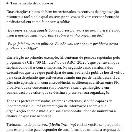
4. Treinamento de porta-voz
Duas citações típicas de bem intencionados executivos da organização
resumem a razão pela qual os seus porta-vozes devem receber formação
profissional em como falar com a mídia:
"Eu conversei com aquele bom repórter por mais de uma hora e ele não
usou a notícia mais importante sobre a minha organização."
"Eu já falei muito em público. Eu não vou ter nenhum problema nessa
audiência pública".
Em relação ao primeiro exemplo, há centenas de pessoas espetadas pelo
programa da CBS "60 Minutes" ou da ABC "20/20", que pensavam que
sabiam como falar com a imprensa. No segundo caso, a maioria dos
executivos que teve que participar de uma audiência pública hostil voltou
para casa desejando que estivessem usando um par de fralda descartável.
Eles não aprenderam, com antecedência, as diferenças críticas entre PR
proativa, que se concentra em promover a sua organização, e em
comunicação de crise, que se destina a preservar sua organização.
Todas as partes interessadas, internas e externas, são tão capazes de
incompreensão ou má interpretação de informações sobre a sua
organização como a mídia, e é sua a responsabilidade de minimizar a
chance de que isso aconteça.
Treinamento de porta-voz (
Media Training)
ensina você a ser preparado,
para estar pronto para responder de uma forma que otimiza a resposta de