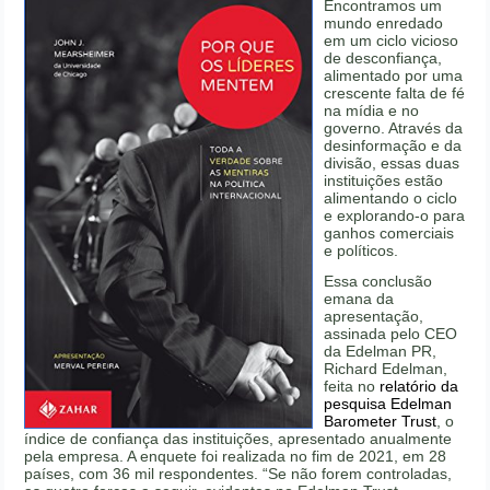
Encontramos um
mundo enredado
em um ciclo vicioso
de desconfiança,
alimentado por uma
crescente falta de fé
na mídia e no
governo. Através da
desinformação e da
divisão, essas duas
instituições estão
alimentando o ciclo
e explorando-o para
ganhos comerciais
e políticos.
Essa conclusão
emana da
apresentação,
assinada pelo CEO
da Edelman PR,
Richard Edelman,
feita no
relatório da
pesquisa Edelman
Barometer Trust
, o
índice de confiança das instituições, apresentado anualmente
pela empresa. A enquete foi realizada no fim de 2021, em 28
países, com 36 mil respondentes. “Se não forem controladas,