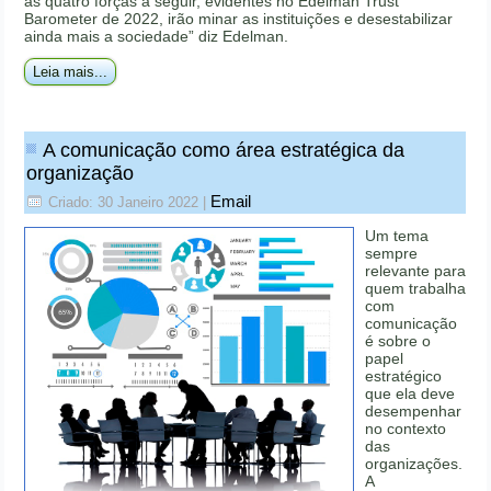
as quatro forças a seguir, evidentes no Edelman Trust
Barometer de 2022, irão minar as instituições e desestabilizar
ainda mais a sociedade” diz Edelman.
Leia mais...
A comunicação como área estratégica da
organização
Email
Criado: 30 Janeiro 2022
|
Um tema
sempre
relevante para
quem trabalha
com
comunicação
é sobre o
papel
estratégico
que ela deve
desempenhar
no contexto
das
organizações.
A