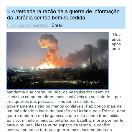
A verdadeira razão de a guerra de informação
da Ucrânia ser tão bem-sucedida
Email
Criado: 01 Abril 2022
|
"Dois
anos
após
uma
pandemia que correu mundo, os pesquisados veem os
cientistas como membros mais confiáveis ​​da sociedade – por
três quartos das pessoas – enquanto os líderes
governamentais são os menos confiáveis. Faz pouco mais de
um mês desde o início da invasão da Ucrânia pela Rússia, uma
guerra moderna em larga escala que está sendo transmitida
ao vivo, minuto a minuto, batalha por batalha, morte por morte,
para o mundo. Nesse curto espaço de tempo, o conflito
possivelmente se tornou a guerra mais documentada da