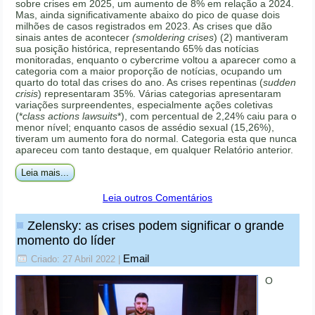
sobre crises em 2025, um aumento de 8% em relação a 2024.
Mas, ainda significativamente abaixo do pico de quase dois
milhões de casos registrados em 2023. As crises que dão
sinais antes de acontecer
(smoldering crises
) (2) mantiveram
sua posição histórica, representando 65% das notícias
monitoradas, enquanto o cybercrime voltou a aparecer como a
categoria com a maior proporção de notícias, ocupando um
quarto do total das crises do ano. As crises repentinas (
sudden
crisis
) representaram 35%. Várias categorias apresentaram
variações surpreendentes, especialmente ações coletivas
(*
class actions lawsuits
*), com percentual de 2,24% caiu para o
menor nível; enquanto casos de assédio sexual (15,26%),
tiveram um aumento fora do normal. Categoria esta que nunca
apareceu com tanto destaque, em qualquer Relatório anterior.
Leia mais...
Leia outros Comentários
Zelensky: as crises podem significar o grande
momento do líder
Email
Criado: 27 Abril 2022
|
O