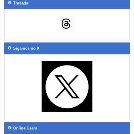
Threads
Siga-nos no X
Online Users