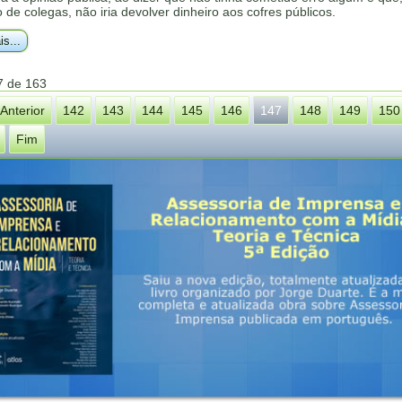
o de colegas, não iria devolver dinheiro aos cofres públicos.
is...
7 de 163
Anterior
142
143
144
145
146
147
148
149
150
Fim