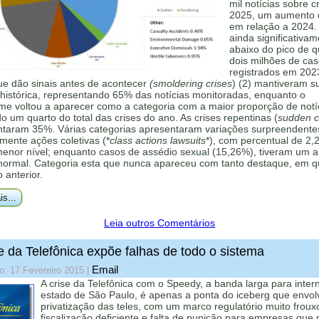
mil notícias sobre c
2025, um aumento
em relação a 2024.
ainda significativa
abaixo do pico de 
dois milhões de ca
registrados em 202
ue dão sinais antes de acontecer
(smoldering crises
) (2) mantiveram s
histórica, representando 65% das notícias monitoradas, enquanto o
me voltou a aparecer como a categoria com a maior proporção de notí
 um quarto do total das crises do ano. As crises repentinas (
sudden cr
ntaram 35%. Várias categorias apresentaram variações surpreendente
mente ações coletivas (*
class actions lawsuits
*), com percentual de 2,
menor nível; enquanto casos de assédio sexual (15,26%), tiveram um 
 normal. Categoria esta que nunca apareceu com tanto destaque, em q
o anterior.
is...
Leia outros Comentários
e da Telefônica expõe falhas de todo o sistema
Email
o: 17 Fevereiro 2015
|
A crise da Telefônica com o Speedy, a banda larga para inter
estado de São Paulo, é apenas a ponta do iceberg que envol
privatização das teles, com um marco regulatório muito froux
fiscalização deficiente e falta de punição para empresas que