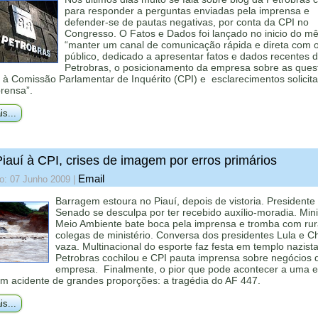
para responder a perguntas enviadas pela imprensa e
defender-se de pautas negativas, por conta da CPI no
Congresso. O Fatos e Dados foi lançado no inicio do m
“manter um canal de comunicação rápida e direta com 
público, dedicado a apresentar fatos e dados recentes 
Petrobras, o posicionamento da empresa sobre as ques
s à Comissão Parlamentar de Inquérito (CPI) e esclarecimentos solicit
rensa”.
is...
iauí à CPI, crises de imagem por erros primários
Email
o: 07 Junho 2009
|
Barragem estoura no Piauí, depois de vistoria. Presidente
Senado se desculpa por ter recebido auxílio-moradia. Mini
Meio Ambiente bate boca pela imprensa e tromba com rura
colegas de ministério. Conversa dos presidentes Lula e C
vaza. Multinacional do esporte faz festa em templo nazista
Petrobras cochilou e CPI pauta imprensa sobre negócios 
empresa. Finalmente, o pior que pode acontecer a uma 
um acidente de grandes proporções: a tragédia do AF 447.
is...