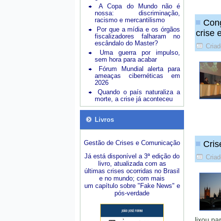
A Copa do Mundo não é
nossa: discriminação,
racismo e mercantilismo
Cong
Por que a mídia e os órgãos
crise 
fiscalizadores falharam no
escândalo do Master?
Criad
Uma guerra por impulso,
sem hora para acabar
Fórum Mundial alerta para
ameaças cibernéticas em
2026
Quando o país naturaliza a
morte, a crise já aconteceu
Livros
Gestão de Crises e Comunicação
Cris
Já está disponível a 3ª edição do
Criad
livro, atualizada com as
últimas crises ocorridas no Brasil
e no mundo; com mais
um capítulo sobre "Fake News" e
pós-verdade
lixou pa