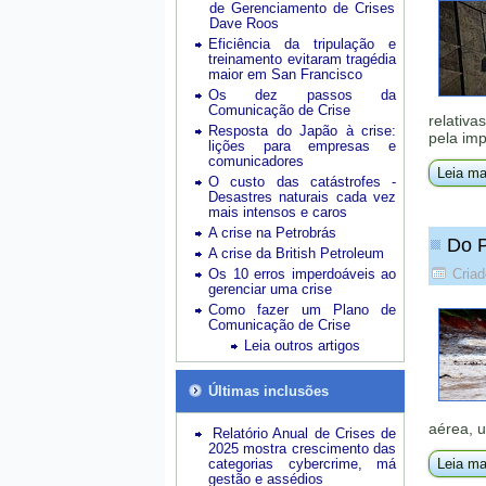
de Gerenciamento de Crises
Dave Roos
Eficiência da tripulação e
treinamento evitaram tragédia
maior em San Francisco
Os dez passos da
Comunicação de Crise
relativa
Resposta do Japão à crise:
pela imp
lições para empresas e
comunicadores
Leia ma
O custo das catástrofes -
Desastres naturais cada vez
mais intensos e caros
A crise na Petrobrás
Do P
A crise da British Petroleum
Os 10 erros imperdoáveis ao
Criad
gerenciar uma crise
Como fazer um Plano de
Comunicação de Crise
Leia outros artigos
Últimas inclusões
aérea, 
Relatório Anual de Crises de
2025 mostra crescimento das
categorias cybercrime, má
Leia ma
gestão e assédios