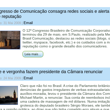
resso de Comunicação consagra redes sociais e alerta
e reputação
Email
o: 31 Mai 2009
|
O 12º Congresso Brasileiro de Comunicação Corporativ
terminou dia 29 de maio, em S.Paulo, realizado pela M
Brasil Comunicação, destacou as redes sociais (blogs, o
twitter, myspace, facebook, etc.) e os cuidados com a m
reputação como o grande desafio dos comunicadores.
Leia mais...
e e vergonha fazem presidente da Câmara renunciar
Email
o: 24 Mai 2009
|
Claro que não foi no Brasil. A crise do Parlamento britâni
denúncias de gastos irregulares de verbas extrassalariais
auxílios-moradia, levou o presidente da Câmara dos Com
Michael Martin, a renunciar. Sua conta de reembolsos incl
uma cadeira de massagem de mil dólares. Numa imitaçã
grotesca do deputado brasileiro Sérgio Moraes, ele tam
ra a opinião pública, ao dizer que não tinha cometido erro algum e que