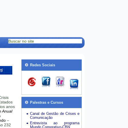
Redes Sociais
risis
stados
Palestras e Cursos
ios anos
o Anual
Canal de Gestão de Crises e
s
Comunicação
ndo
–
Entrevista ao programa
hão 232
Mundo Corporativo-CBN