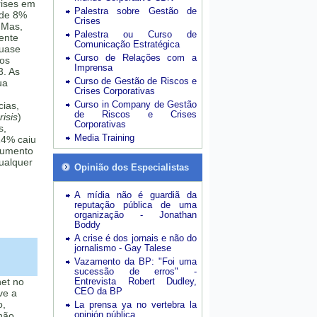
rises em
Palestra sobre Gestão de
 de 8%
Crises
 Mas,
Palestra ou Curso de
mente
Comunicação Estratégica
quase
Curso de Relações com a
sos
Imprensa
3. As
Curso de Gestão de Riscos e
ua
Crises Corporativas
Curso in Company de Gestão
cias,
de Riscos e Crises
isis
)
Corporativas
s,
Media Training
24% caiu
aumento
ualquer
Opinião dos Especialistas
A mídia não é guardiã da
reputação pública de uma
organização - Jonathan
Boddy
A crise é dos jornais e não do
jornalismo - Gay Talese
Vazamento da BP: "Foi uma
sucessão de erros" -
net no
Entrevista Robert Dudley,
CEO da BP
ve a
o,
La prensa ya no vertebra la
opinión pública
 não