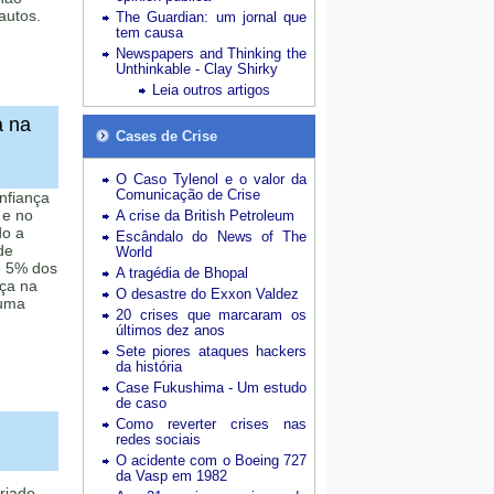
autos.
The Guardian: um jornal que
tem causa
Newspapers and Thinking the
Unthinkable - Clay Shirky
Leia outros artigos
a na
Cases de Crise
O Caso Tylenol e o valor da
Comunicação de Crise
nfiança
 e no
A crise da British Petroleum
do a
Escândalo do News of The
de
World
e 5% dos
A tragédia de Bhopal
ça na
O desastre do Exxon Valdez
guma
20 crises que marcaram os
últimos dez anos
Sete piores ataques hackers
da história
Case Fukushima - Um estudo
de caso
Como reverter crises nas
redes sociais
O acidente com o Boeing 727
da Vasp em 1982
criado