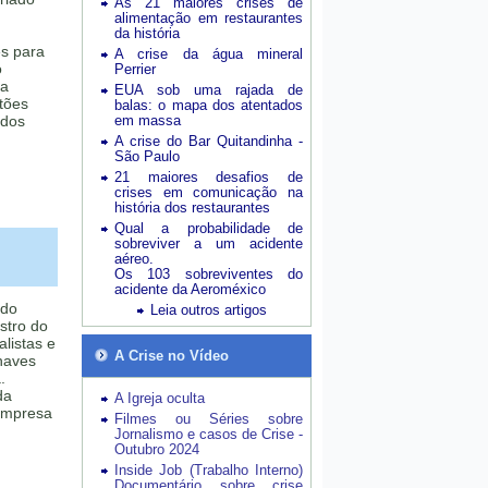
As 21 maiores crises de
alimentação em restaurantes
da história
ês para
A crise da água mineral
o
Perrier
da
EUA sob uma rajada de
tões
balas: o mapa dos atentados
ados
em massa
A crise do Bar Quitandinha -
São Paulo
21 maiores desafios de
crises em comunicação na
história dos restaurantes
Qual a probabilidade de
sobreviver a um acidente
aéreo.
Os 103 sobreviventes do
acidente da Aeroméxico
 do
Leia outros artigos
stro do
listas e
A Crise no Vídeo
haves
.
da
A Igreja oculta
empresa
Filmes ou Séries sobre
Jornalismo e casos de Crise -
Outubro 2024
Inside Job (Trabalho Interno)
Documentário sobre crise