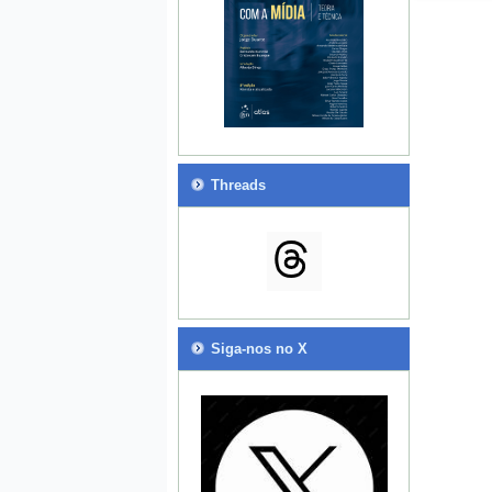
Threads
Siga-nos no X