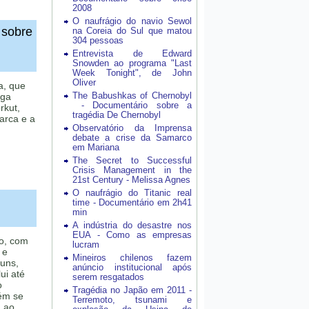
2008
O naufrágio do navio Sewol
 sobre
na Coreia do Sul que matou
304 pessoas
Entrevista de Edward
Snowden ao programa "Last
Week Tonight", de John
Oliver
a, que
The Babushkas of Chernobyl
ega
- Documentário sobre a
rkut,
tragédia De Chernobyl
arca e a
Observatório da Imprensa
debate a crise da Samarco
em Mariana
The Secret to Successful
Crisis Management in the
21st Century - Melissa Agnes
O naufrágio do Titanic real
time - Documentário em 2h41
min
A indústria do desastre nos
EUA - Como as empresas
co, com
lucram
 e
Mineiros chilenos fazem
uns,
anúncio institucional após
ui até
serem resgatados
o
Tragédia no Japão em 2011 -
bém se
Terremoto, tsunami e
, ao