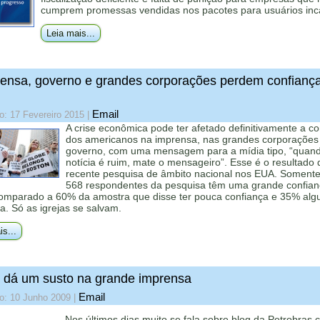
cumprem promessas vendidas nos pacotes para usuários inc
Leia mais...
ensa, governo e grandes corporações perdem confianç
Email
o: 17 Fevereiro 2015
|
A crise econômica pode ter afetado definitivamente a co
dos americanos na imprensa, nas grandes corporações
governo, com uma mensagem para a mídia tipo, “quan
notícia é ruim, mate o mensageiro”. Esse é o resultado 
recente pesquisa de âmbito nacional nos EUA. Soment
568 respondentes da pesquisa têm uma grande confian
comparado a 60% da amostra que disse ter pouca confiança e 35% al
a. Só as igrejas se salvam.
is...
 dá um susto na grande imprensa
Email
o: 10 Junho 2009
|
Nos últimos dias muito se fala sobre blog da Petrobras 