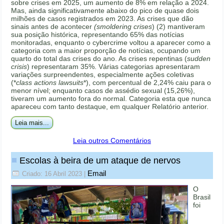
sobre crises em 2025, um aumento de 8% em relação a 2024.
Mas, ainda significativamente abaixo do pico de quase dois
milhões de casos registrados em 2023. As crises que dão
sinais antes de acontecer
(smoldering crises
) (2) mantiveram
sua posição histórica, representando 65% das notícias
monitoradas, enquanto o cybercrime voltou a aparecer como a
categoria com a maior proporção de notícias, ocupando um
quarto do total das crises do ano. As crises repentinas (
sudden
crisis
) representaram 35%. Várias categorias apresentaram
variações surpreendentes, especialmente ações coletivas
(*
class actions lawsuits
*), com percentual de 2,24% caiu para o
menor nível; enquanto casos de assédio sexual (15,26%),
tiveram um aumento fora do normal. Categoria esta que nunca
apareceu com tanto destaque, em qualquer Relatório anterior.
Leia mais...
Leia outros Comentários
Escolas à beira de um ataque de nervos
Email
Criado: 16 Abril 2023
|
O
Brasil
foi