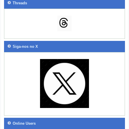
Threads
Siga-nos no X
Online Users