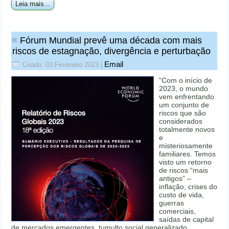
Leia mais...
Fórum Mundial prevê uma década com mais
riscos de estagnação, divergência e perturbação
Email
Criado: 03 Fevereiro 2023
|
“Com o início de
2023, o mundo
vem enfrentando
um conjunto de
riscos que são
considerados
totalmente novos
e
misteriosamente
familiares. Temos
visto um retorno
de riscos “mais
antigos” –
inflação, crises do
custo de vida,
guerras
comerciais,
saídas de capital
de mercados emergentes, tumulto social generalizado,