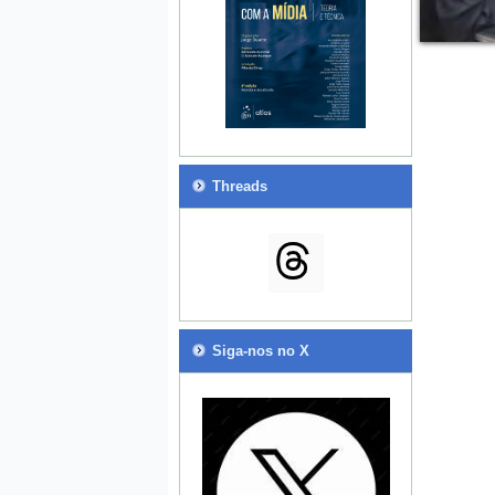
Threads
Siga-nos no X