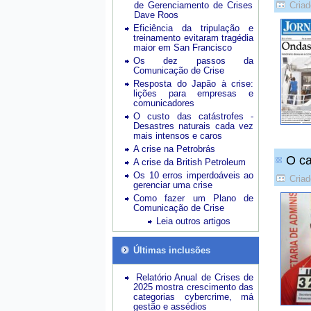
de Gerenciamento de Crises
Criad
Dave Roos
Eficiência da tripulação e
treinamento evitaram tragédia
maior em San Francisco
Os dez passos da
Comunicação de Crise
Resposta do Japão à crise:
lições para empresas e
comunicadores
O custo das catástrofes -
Desastres naturais cada vez
mais intensos e caros
A crise na Petrobrás
O c
A crise da British Petroleum
Os 10 erros imperdoáveis ao
Criad
gerenciar uma crise
Como fazer um Plano de
Comunicação de Crise
Leia outros artigos
Últimas inclusões
Relatório Anual de Crises de
2025 mostra crescimento das
categorias cybercrime, má
gestão e assédios