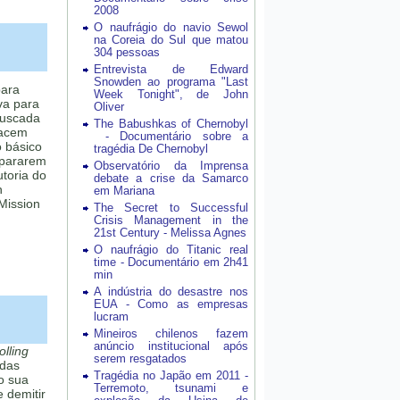
2008
O naufrágio do navio Sewol
na Coreia do Sul que matou
304 pessoas
Entrevista de Edward
Snowden ao programa "Last
para
Week Tonight", de John
va para
Oliver
muscada
The Babushkas of Chernobyl
eacem
- Documentário sobre a
o básico
tragédia De Chernobyl
repararem
Observatório da Imprensa
utoria do
debate a crise da Samarco
n
em Mariana
Mission
The Secret to Successful
Crisis Management in the
21st Century - Melissa Agnes
O naufrágio do Titanic real
time - Documentário em 2h41
min
A indústria do desastre nos
EUA - Como as empresas
lucram
Mineiros chilenos fazem
anúncio institucional após
lling
serem resgatados
 das
Tragédia no Japão em 2011 -
o sua
Terremoto, tsunami e
 demitir