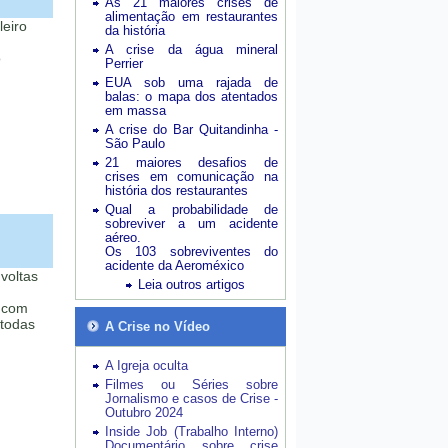
As 21 maiores crises de
alimentação em restaurantes
leiro
da história
A crise da água mineral
o
Perrier
EUA sob uma rajada de
balas: o mapa dos atentados
em massa
A crise do Bar Quitandinha -
São Paulo
21 maiores desafios de
crises em comunicação na
história dos restaurantes
Qual a probabilidade de
sobreviver a um acidente
aéreo.
Os 103 sobreviventes do
acidente da Aeroméxico
voltas
Leia outros artigos
e com
 todas
A Crise no Vídeo
A Igreja oculta
Filmes ou Séries sobre
Jornalismo e casos de Crise -
Outubro 2024
Inside Job (Trabalho Interno)
Documentário sobre crise