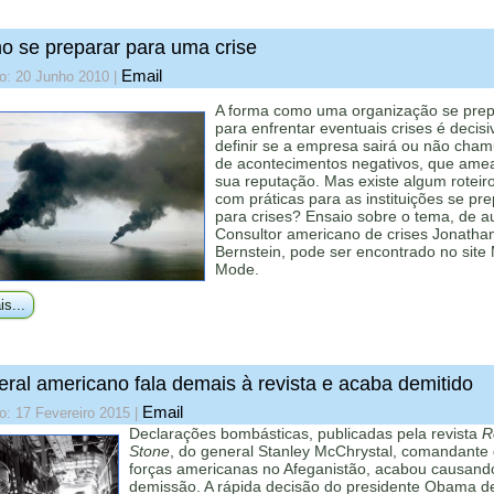
 se preparar para uma crise
Email
o: 20 Junho 2010
|
A forma como uma organização se pre
para enfrentar eventuais crises é decisi
definir se a empresa sairá ou não cha
de acontecimentos negativos, que am
sua reputação. Mas existe algum roteir
com práticas para as instituições se p
para crises? Ensaio sobre o tema, de a
Consultor americano de crises Jonatha
Bernstein, pode ser encontrado no site 
Mode.
is...
ral americano fala demais à revista e acaba demitido
Email
o: 17 Fevereiro 2015
|
Declarações bombásticas, publicadas pela revista
Ro
Stone
, do general Stanley McChrystal, comandante
forças americanas no Afeganistão, acabou causand
demissão. A rápida decisão do presidente Obama de