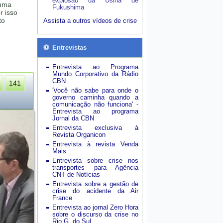
explosão da Usina de
 uma
Fukushima
r isso
to
Assista a outros vídeos de crise
Entrevistas
Entrevista ao Programa
Mundo Corporativo da Rádio
CBN
141
'Você não sabe para onde o
governo caminha quando a
comunicação não funciona' -
Entrevista ao programa
Jornal da CBN
Entrevista exclusiva à
Revista Organicon
Entrevista à revista Venda
Mais
Entrevista sobre crise nos
transportes para Agência
CNT de Notícias
Entrevista sobre a gestão de
crise do acidente da Air
France
Entrevista ao jornal Zero Hora
sobre o discurso da crise no
Rio G. do Sul