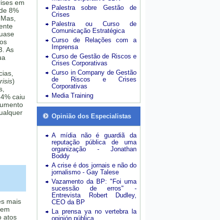
rises em
Palestra sobre Gestão de
 de 8%
Crises
 Mas,
Palestra ou Curso de
mente
Comunicação Estratégica
quase
Curso de Relações com a
sos
Imprensa
3. As
Curso de Gestão de Riscos e
ua
Crises Corporativas
Curso in Company de Gestão
cias,
de Riscos e Crises
isis
)
Corporativas
s,
Media Training
24% caiu
aumento
ualquer
Opinião dos Especialistas
A mídia não é guardiã da
reputação pública de uma
organização - Jonathan
Boddy
A crise é dos jornais e não do
jornalismo - Gay Talese
Vazamento da BP: "Foi uma
sucessão de erros" -
Entrevista Robert Dudley,
es mais
CEO da BP
 tem
La prensa ya no vertebra la
o atos
opinión pública