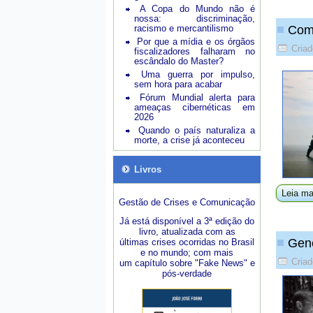
A Copa do Mundo não é
nossa: discriminação,
racismo e mercantilismo
Como
Por que a mídia e os órgãos
Criad
fiscalizadores falharam no
escândalo do Master?
Uma guerra por impulso,
sem hora para acabar
Fórum Mundial alerta para
ameaças cibernéticas em
2026
Quando o país naturaliza a
morte, a crise já aconteceu
Livros
Leia ma
Gestão de Crises e Comunicação
Já está disponível a 3ª edição do
livro, atualizada com as
Gene
últimas crises ocorridas no Brasil
e no mundo; com mais
Criad
um capítulo sobre "Fake News" e
pós-verdade