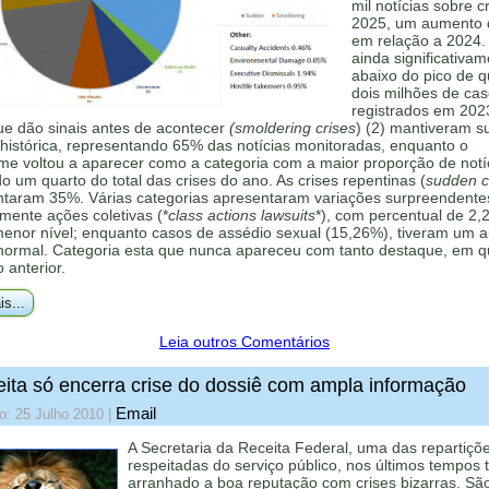
mil notícias sobre c
2025, um aumento
em relação a 2024.
ainda significativa
abaixo do pico de 
dois milhões de ca
registrados em 202
ue dão sinais antes de acontecer
(smoldering crises
) (2) mantiveram s
histórica, representando 65% das notícias monitoradas, enquanto o
me voltou a aparecer como a categoria com a maior proporção de notí
 um quarto do total das crises do ano. As crises repentinas (
sudden cr
ntaram 35%. Várias categorias apresentaram variações surpreendente
mente ações coletivas (*
class actions lawsuits
*), com percentual de 2,
menor nível; enquanto casos de assédio sexual (15,26%), tiveram um 
 normal. Categoria esta que nunca apareceu com tanto destaque, em q
o anterior.
is...
Leia outros Comentários
ita só encerra crise do dossiê com ampla informação
Email
o: 25 Julho 2010
|
A Secretaria da Receita Federal, uma das repartiçõ
respeitadas do serviço público, nos últimos tempos
arranhado a boa reputação com crises bizarras. Sã