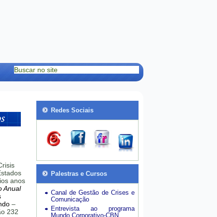
Redes Sociais
risis
stados
Palestras e Cursos
ios anos
o Anual
Canal de Gestão de Crises e
s
Comunicação
ndo
–
Entrevista ao programa
hão 232
Mundo Corporativo-CBN