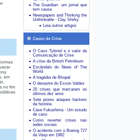
er
The Guardian: um jornal que
tem causa
Newspapers and Thinking the
Unthinkable - Clay Shirky
Leia outros artigos
Cases de Crise
O Caso Tylenol e o valor da
Comunicação de Crise
A crise da British Petroleum
formas
vazar
Escândalo do News of The
World
ony
rs, em
A tragédia de Bhopal
in,
O desastre do Exxon Valdez
s no fim
20 crises que marcaram os
públicas
últimos dez anos
Sete piores ataques hackers
da história
Case Fukushima - Um estudo
de caso
Como reverter crises nas
redes sociais
O acidente com o Boeing 727
da Vasp em 1982