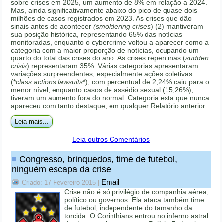
sobre crises em 2025, um aumento de 8% em relação a 2024.
Mas, ainda significativamente abaixo do pico de quase dois
milhões de casos registrados em 2023. As crises que dão
sinais antes de acontecer
(smoldering crises
) (2) mantiveram
sua posição histórica, representando 65% das notícias
monitoradas, enquanto o cybercrime voltou a aparecer como a
categoria com a maior proporção de notícias, ocupando um
quarto do total das crises do ano. As crises repentinas (
sudden
crisis
) representaram 35%. Várias categorias apresentaram
variações surpreendentes, especialmente ações coletivas
(*
class actions lawsuits
*), com percentual de 2,24% caiu para o
menor nível; enquanto casos de assédio sexual (15,26%),
tiveram um aumento fora do normal. Categoria esta que nunca
apareceu com tanto destaque, em qualquer Relatório anterior.
Leia mais...
Leia outros Comentários
Congresso, brinquedos, time de futebol,
ninguém escapa da crise
Email
Criado: 17 Fevereiro 2015
|
Crise não é só privilégio de companhia aérea,
político ou governos. Ela ataca também time
de futebol, independente do tamanho da
torcida. O Corinthians entrou no inferno astral