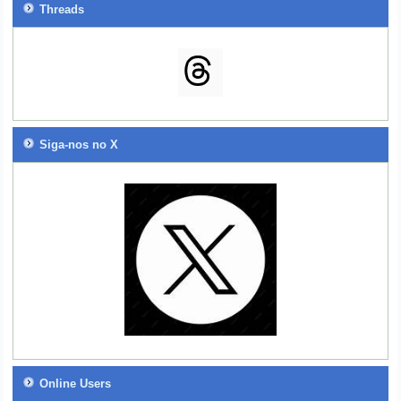
Threads
Siga-nos no X
Online Users