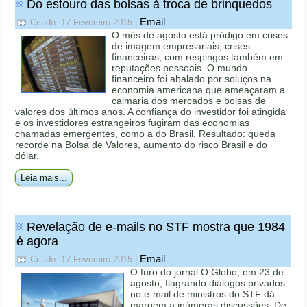
Do estouro das bolsas à troca de brinquedos
Email
Criado: 17 Fevereiro 2015
|
O mês de agosto está pródigo em crises
de imagem empresariais, crises
financeiras, com respingos também em
reputações pessoais. O mundo
financeiro foi abalado por soluços na
economia americana que ameaçaram a
calmaria dos mercados e bolsas de
valores dos últimos anos. A confiança do investidor foi atingida
e os investidores estrangeiros fugiram das economias
chamadas emergentes, como a do Brasil. Resultado: queda
recorde na Bolsa de Valores, aumento do risco Brasil e do
dólar.
Leia mais...
Revelação de e-mails no STF mostra que 1984
é agora
Email
Criado: 17 Fevereiro 2015
|
O furo do jornal O Globo, em 23 de
agosto, flagrando diálogos privados
no e-mail de ministros do STF dá
margem a inúmeras discussões. De