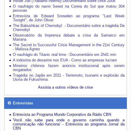
Inside Job (Trabalho Interno) Documentário sobre crise 2008
O naufrágio do navio Sewol na Coreia do Sul que matou 304
pessoas
Entrevista de Edward Snowden ao programa "Last Week
Tonight", de John Oliver
The Babushkas of Chernobyl - Documentário sobre a tragédia De
Chernobyl
Observatório da Imprensa debate a crise da Samarco em
Mariana
The Secret to Successful Crisis Management in the 21st Century
- Melissa Agnes
O naufrágio do Titanic real time - Documentário em 2h41 min
A indústria do desastre nos EUA - Como as empresas lucram
Mineiros chilenos fazem anúncio institucional após serem
resgatados
Tragédia no Japão em 2011 - Terremoto, tsunami e explosão da
Usina de Fukushima
Assista a outros vídeos de crise
Entrevistas
Entrevista ao Programa Mundo Corporativo da Rádio CBN
'Você não sabe para onde o governo caminha quando a
comunicação não funciona' - Entrevista ao programa Jornal da
CBN