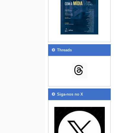
Threads
Siga-nos no X