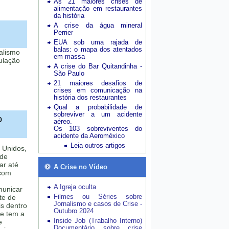
As 21 maiores crises de
alimentação em restaurantes
da história
A crise da água mineral
Perrier
EUA sob uma rajada de
balas: o mapa dos atentados
alismo
em massa
ulação
A crise do Bar Quitandinha -
São Paulo
21 maiores desafios de
crises em comunicação na
história dos restaurantes
Qual a probabilidade de
sobreviver a um acidente
o
aéreo.
Os 103 sobreviventes do
acidente da Aeroméxico
Leia outros artigos
 Unidos,
 de
r até
A Crise no Vídeo
 com
A Igreja oculta
municar
Filmes ou Séries sobre
te de
Jornalismo e casos de Crise -
is dentro
Outubro 2024
e tem a
Inside Job (Trabalho Interno)
e
Documentário sobre crise