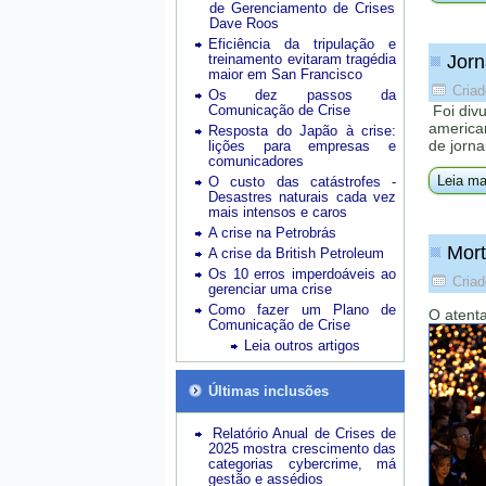
de Gerenciamento de Crises
Dave Roos
Eficiência da tripulação e
treinamento evitaram tragédia
Jorn
maior em San Francisco
Criad
Os dez passos da
Comunicação de Crise
Foi div
america
Resposta do Japão à crise:
de jorna
lições para empresas e
comunicadores
Leia ma
O custo das catástrofes -
Desastres naturais cada vez
mais intensos e caros
A crise na Petrobrás
Mort
A crise da British Petroleum
Os 10 erros imperdoáveis ao
Criad
gerenciar uma crise
Como fazer um Plano de
O atenta
Comunicação de Crise
Leia outros artigos
Últimas inclusões
Relatório Anual de Crises de
2025 mostra crescimento das
categorias cybercrime, má
gestão e assédios