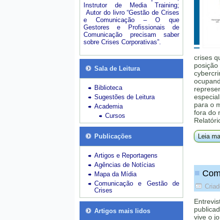
Instrutor de Media Training;
Autor do livro “Gestão de Crises
e Comunicação – O que
Gestores e Profissionais de
Comunicação precisam saber
sobre Crises Corporativas”.
crises q
posição 
Sala de Leitura
cybercri
ocupando
Biblioteca
represe
especial
Sugestões de Leitura
para o 
Academia
fora do
Cursos
Relatóri
Publicações
Leia ma
Artigos e Reportagens
Agências de Notícias
Como
Mapa da Mídia
Comunicação e Gestão de
Criad
Crises
Entrevis
publica
Artigos mais lidos
vive o j