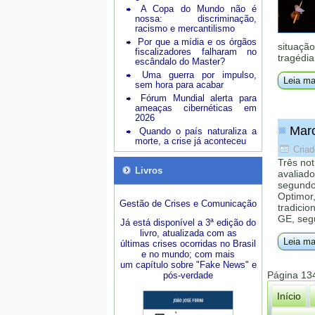
A Copa do Mundo não é
nossa: discriminação,
racismo e mercantilismo
Por que a mídia e os órgãos
situação
fiscalizadores falharam no
tragédia
escândalo do Master?
Uma guerra por impulso,
Leia ma
sem hora para acabar
Fórum Mundial alerta para
ameaças cibernéticas em
2026
Marc
Quando o país naturaliza a
morte, a crise já aconteceu
Criad
Três no
Livros
avaliad
segundo 
Optimor,
Gestão de Crises e Comunicação
tradicio
GE, seg
Já está disponível a 3ª edição do
livro, atualizada com as
Leia ma
últimas crises ocorridas no Brasil
e no mundo; com mais
um capítulo sobre "Fake News" e
Página 13
pós-verdade
Início