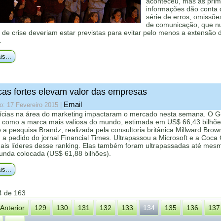
aconteceu, mas as prim
informações dão conta
série de erros, omissões
de comunicação, que 
 de crise deveriam estar previstas para evitar pelo menos a extensão 
.
is...
as fortes elevam valor das empresas
Email
o: 17 Fevereiro 2015
|
tícias na área do marketing impactaram o mercado nesta semana. O Go
o como a marca mais valiosa do mundo, estimada em US$ 66,43 bilhõe
a pesquisa Brandz, realizada pela consultoria britânica Millward Brow
 a pedido do jornal Financial Times. Ultrapassou a Microsoft e a Coca 
nais líderes desse ranking. Elas também foram ultrapassadas até mes
unda colocada (US$ 61,88 bilhões).
is...
4 de 163
Anterior
129
130
131
132
133
134
135
136
137