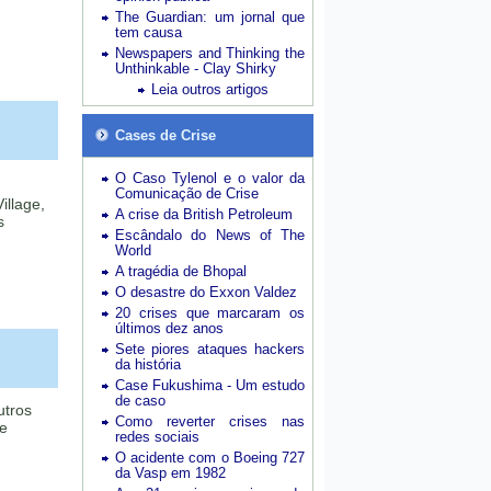
The Guardian: um jornal que
tem causa
Newspapers and Thinking the
Unthinkable - Clay Shirky
Leia outros artigos
Cases de Crise
O Caso Tylenol e o valor da
Comunicação de Crise
illage,
A crise da British Petroleum
s
Escândalo do News of The
World
A tragédia de Bhopal
O desastre do Exxon Valdez
20 crises que marcaram os
últimos dez anos
Sete piores ataques hackers
da história
Case Fukushima - Um estudo
de caso
utros
Como reverter crises nas
me
redes sociais
O acidente com o Boeing 727
da Vasp em 1982