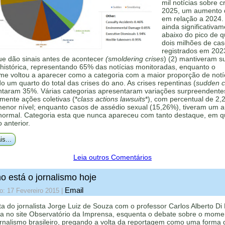
mil notícias sobre c
2025, um aumento
em relação a 2024.
ainda significativa
abaixo do pico de 
dois milhões de ca
registrados em 202
ue dão sinais antes de acontecer
(smoldering crises
) (2) mantiveram s
histórica, representando 65% das notícias monitoradas, enquanto o
me voltou a aparecer como a categoria com a maior proporção de notí
 um quarto do total das crises do ano. As crises repentinas (
sudden cr
ntaram 35%. Várias categorias apresentaram variações surpreendente
mente ações coletivas (*
class actions lawsuits
*), com percentual de 2,
menor nível; enquanto casos de assédio sexual (15,26%), tiveram um 
 normal. Categoria esta que nunca apareceu com tanto destaque, em q
o anterior.
is...
Leia outros Comentários
 está o jornalismo hoje
Email
o: 17 Fevereiro 2015
|
ta do jornalista Jorge Luiz de Souza com o professor Carlos Alberto Di
da no site Observatório da Imprensa, esquenta o debate sobre o mome
ornalismo brasileiro, pregando a volta da reportagem como uma forma 