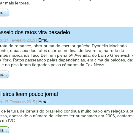
ar mais leitores.
is...
sseio dos ratos vira pesadelo
Email
o: 17 Fevereiro 2015
|
trata do romance, obra-prima do escritor gaúcho Dyonélio Machado.
ente, o passeio dos ratos ocorreu no final de fevereiro, na rede de
ntes mexicanos Taco Bell, em plena 6ª. Avenida, do bairro Greenwich V
 York. Ratos passeando pelas dependências, em cima de balcões, da
s e no piso foram flagrados pelas câmaras da Fox News.
is...
ileiros lêem pouco jornal
Email
o: 17 Fevereiro 2015
|
 de leitura de jornais do brasileiro continua muito baixo em relação a o
 Isso, apesar de o número de leitores ter aumentado em 2006, confor
 do IVC.
is...