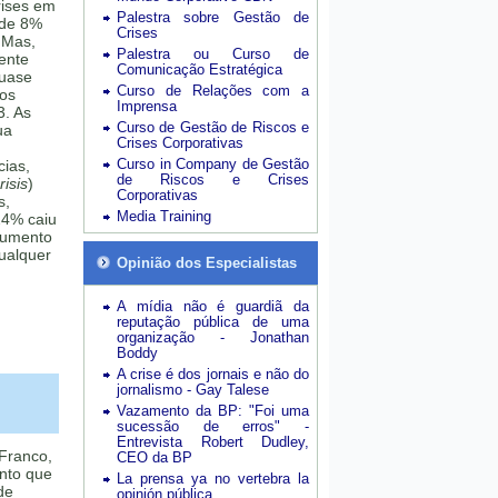
rises em
Palestra sobre Gestão de
 de 8%
Crises
 Mas,
Palestra ou Curso de
mente
Comunicação Estratégica
quase
Curso de Relações com a
sos
Imprensa
3. As
Curso de Gestão de Riscos e
ua
Crises Corporativas
Curso in Company de Gestão
cias,
de Riscos e Crises
isis
)
Corporativas
s,
Media Training
24% caiu
aumento
ualquer
Opinião dos Especialistas
A mídia não é guardiã da
reputação pública de uma
organização - Jonathan
Boddy
A crise é dos jornais e não do
jornalismo - Gay Talese
Vazamento da BP: "Foi uma
sucessão de erros" -
Entrevista Robert Dudley,
 Franco,
CEO da BP
nto que
La prensa ya no vertebra la
de
opinión pública