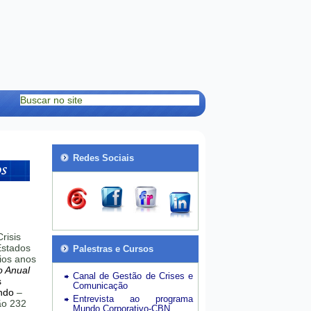
Redes Sociais
risis
stados
Palestras e Cursos
ios anos
o Anual
Canal de Gestão de Crises e
s
Comunicação
ndo
–
Entrevista ao programa
hão 232
Mundo Corporativo-CBN