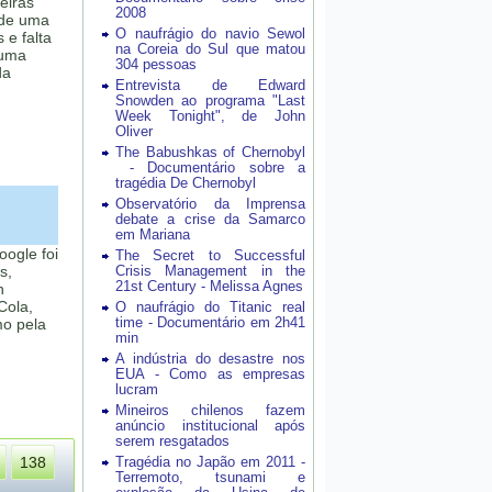
eiras
2008
 de uma
O naufrágio do navio Sewol
 e falta
na Coreia do Sul que matou
numa
304 pessoas
da
Entrevista de Edward
Snowden ao programa "Last
Week Tonight", de John
Oliver
The Babushkas of Chernobyl
- Documentário sobre a
tragédia De Chernobyl
Observatório da Imprensa
debate a crise da Samarco
em Mariana
ogle foi
The Secret to Successful
s,
Crisis Management in the
21st Century - Melissa Agnes
n
Cola,
O naufrágio do Titanic real
time - Documentário em 2h41
mo pela
min
A indústria do desastre nos
EUA - Como as empresas
lucram
Mineiros chilenos fazem
anúncio institucional após
serem resgatados
138
Tragédia no Japão em 2011 -
Terremoto, tsunami e