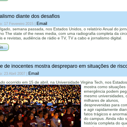
alismo diante dos desafios
Email
o: 17 Fevereiro 2015
|
ulgado, semana passada, nos Estados Unidos, o relatório Anual do jorn
no The state of the news media, com uma radiografia completa da circ
is e revistas, audiência de rádio e TV, TV a cabo e jornalismo digital.
is...
e de inocentes mostra despreparo em situações de risc
Email
o: 23 Abril 2007
|
do ocorrido em 15 de abril, na Universidade
Virgina Tech, nos Estados
mostra como situações
emergência podem pega
mesmo universidades,
milhares de alunos,
desprevenidas para co
e agir rapidamente dian
fatos trágicos e anorma
do campus. Ainda não s
história completa do qu