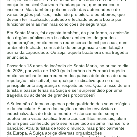
conjunto musical Gurizada Fandangueira, que provocou o
incêndio. Mas também pela omissão das autoridades e de
vários órgãos públicos, incluindo prefeitura e bombeiros, que
deviam ter fiscalizado, autuado e fechado aquela boate por
funcionar sem as mínimas condições de segurança.
Em Santa Maria, foi exposta também, da pior forma, a omissão
dos órgãos públicos em fiscalizar ambientes de grandes
aglomerações, muito menos reunir cerca de mil pessoas, num
ambiente fechado, sem saída de emergência e com lotação
acima da capacidade. Ou seja, aquela boate era uma tragédia
anunciada.
Passados 13 anos do incêndio de Santa Maria, no primeiro dia
de 2026, por volta de 1h30 (pelo horário da Europa) tragédia
muito semelhante ocorreu num dos países detentores de uma
reputação indiscutível, por qualquer indicativo que se olhe,
principalmente segurança e respeito às leis. Qual o risco de um
turista ir passar férias na Suíça e ser surpreendido por uma
tragédia ou acidente de grandes proporções?
A Suíça não é famosa apenas pela qualidade dos seus relógios
e do chocolate. É uma das nações mais desenvolvidas e
industrializadas de todo o mundo. Historicamente, sempre
adotou uma visão pacífica frente aos conflitos mundiais, além
de um país conhecido pelo seu respeitado sistema financeiro e
bancário. Atrai turistas de todo o mundo, mas principalmente
da Europa. A Suíça abriga diversas organizações