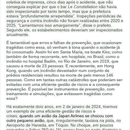
coletiva de imprensa, cinco dias após o acidente, que não
conseguia explicar por que o bar
Le Constellation
não havia
sido inspecionado por tanto tempo, mas que a prefeitura
estava "profundamente arrependida". Inspeções periódicas de
segurança e contra incêndio não foram realizadas entre 2020 e
2025. “Lamentamos isso amargamente”, disse o prefeito.
Segundo ele, os estabelecimentos deveriam ser inspecionados
anualmente.
É lamentável que erros e falhas de prevenção, que ocasionam
tragédias como essa, só venham à tona quando o acidente já
foi consumado. Assim foi em Santa Maria, na boate Kiss; como
também de forma recorrente, em hospitais, no Brasil, como o
incêndio no hospital Badim, no Rio de Janeiro, em 2019, que
causou a morte de 23 pessoas. E recentemente, em Hong
Kong, quando um incêndio devastador num conjunto de
prédios residenciais resultou na morte de pelo menos 146
pessoas. Como em tantas outras catástrofes que poderiam ser
evitadas com uma eficiente gestão de riscos e a consequente
prevenção. É possível ter instrumentos de prevenção, com
treinamento e simulações, que evitassem tragédias como
essa?
Há exatamente dois anos, em 2 de janeiro de 2024, tivemos
um exemplo de uma eficiente gestão de riscos e
crises,
quando um avião da Japan Airlines se chocou com
outro pequeno avião,
que, irregularmente, taxiava na pista, no
Aeroporto de Haneda, em Tóquio. No choque, em poucos
segundos o Airbus 350 da JAL pegou fogo na parte dianteira e