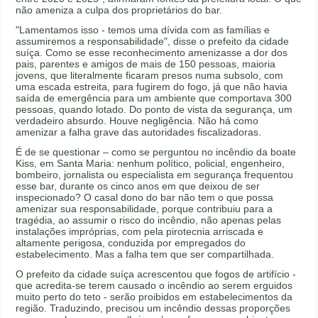
não ameniza a culpa dos proprietários do bar.
"Lamentamos isso - temos uma dívida com as famílias e
assumiremos a responsabilidade", disse o prefeito da cidade
suíça. Como se esse reconhecimento amenizasse a dor dos
pais, parentes e amigos de mais de 150 pessoas, maioria
jovens, que literalmente ficaram presos numa subsolo, com
uma escada estreita, para fugirem do fogo, já que não havia
saída de emergência para um ambiente que comportava 300
pessoas, quando lotado. Do ponto de vista da segurança, um
verdadeiro absurdo. Houve negligência. Não há como
amenizar a falha grave das autoridades fiscalizadoras.
É de se questionar – como se perguntou no incêndio da boate
Kiss, em Santa Maria: nenhum político, policial, engenheiro,
bombeiro, jornalista ou especialista em segurança frequentou
esse bar, durante os cinco anos em que deixou de ser
inspecionado? O casal dono do bar não tem o que possa
amenizar sua responsabilidade, porque contribuiu para a
tragédia, ao assumir o risco do incêndio, não apenas pelas
instalações impróprias, com pela pirotecnia arriscada e
altamente perigosa, conduzida por empregados do
estabelecimento. Mas a falha tem que ser compartilhada.
O prefeito da cidade suíça acrescentou que fogos de artifício -
que acredita-se terem causado o incêndio ao serem erguidos
muito perto do teto - serão proibidos em estabelecimentos da
região. Traduzindo, precisou um incêndio dessas proporções