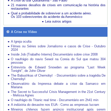
A crise do Bar Quitandinha - São Paulo
21 maiores desafios de crises em comunicação na história dos
restaurantes
Qual a probabilidade de sobreviver a um acidente aéreo.
Os 103 sobreviventes do acidente da Aeroméxico
Leia outros artigos
A Crise no Vídeo
A Igreja oculta
Filmes ou Séries sobre Jornalismo e casos de Crise - Outubro
2024
Inside Job (Trabalho Interno) Documentário sobre crise 2008
O naufrágio do navio Sewol na Coreia do Sul que matou 304
pessoas
Entrevista de Edward Snowden ao programa "Last Week
Tonight", de John Oliver
The Babushkas of Chernobyl - Documentário sobre a tragédia De
Chernobyl
Observatório da Imprensa debate a crise da Samarco em
Mariana
The Secret to Successful Crisis Management in the 21st Century
- Melissa Agnes
O naufrágio do Titanic real time - Documentário em 2h41 min
A indústria do desastre nos EUA - Como as empresas lucram
Mineiros chilenos fazem anúncio institucional após serem