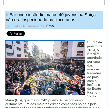
Bar onde incêndio matou 40 jovens na Suíça
não era inspecionado há cinco anos
Email
Criado: 06 Janeiro 2026
|
Em 27 de
janeiro de
2013, o
Brasil foi
acordado
por uma
das
maiores
tragédias
do país,
com o
incêndio
da Boate
Kiss, em
Santa
Maria (RS), que matou 242 jovens. Ali se consumou,
certamente, um dos maiores crimes cometidos no país pela
irresponsabilidade e erros primários dos donos da boate e do