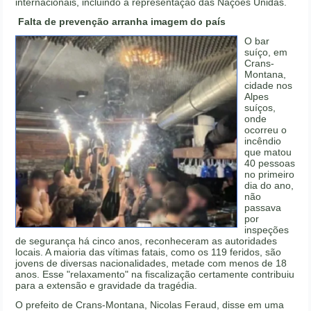
internacionais, incluindo a representação das Nações Unidas.
Falta de prevenção arranha imagem do país
O bar
suíço, em
Crans-
Montana,
cidade nos
Alpes
suíços,
onde
ocorreu o
incêndio
que matou
40 pessoas
no primeiro
dia do ano,
não
passava
por
inspeções
de segurança há cinco anos, reconheceram as autoridades
locais. A maioria das vítimas fatais, como os 119 feridos, são
jovens de diversas nacionalidades, metade com menos de 18
anos. Esse "relaxamento" na fiscalização certamente contribuiu
para a extensão e gravidade da tragédia.
O prefeito de Crans-Montana, Nicolas Feraud, disse em uma