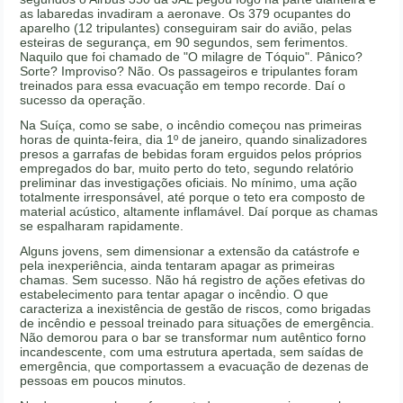
as labaredas invadiram a aeronave. Os 379 ocupantes do
aparelho (12 tripulantes) conseguiram sair do avião, pelas
esteiras de segurança, em 90 segundos, sem ferimentos.
Naquilo que foi chamado de "O milagre de Tóquio". Pânico?
Sorte? Improviso? Não. Os passageiros e tripulantes foram
treinados para essa evacuação em tempo recorde. Daí o
sucesso da operação.
Na Suíça, como se sabe, o incêndio começou nas primeiras
horas de quinta-feira, dia 1º de janeiro, quando sinalizadores
presos a garrafas de bebidas foram erguidos pelos próprios
empregados do bar, muito perto do teto, segundo relatório
preliminar das investigações oficiais. No mínimo, uma ação
totalmente irresponsável, até porque o teto era composto de
material acústico, altamente inflamável. Daí porque as chamas
se espalharam rapidamente.
Alguns jovens, sem dimensionar a extensão da catástrofe e
pela inexperiência, ainda tentaram apagar as primeiras
chamas. Sem sucesso. Não há registro de ações efetivas do
estabelecimento para tentar apagar o incêndio. O que
caracteriza a inexistência de gestão de riscos, como brigadas
de incêndio e pessoal treinado para situações de emergência.
Não demorou para o bar se transformar num autêntico forno
incandescente, com uma estrutura apertada, sem saídas de
emergência, que comportassem a evacuação de dezenas de
pessoas em poucos minutos.