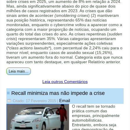
sobre crises em 2025, um aumento de 8% em relação a 2024.
Mas, ainda significativamente abaixo do pico de quase dois
milhões de casos registrados em 2023. As crises que dão
sinais antes de acontecer
(smoldering crises
) (2) mantiveram
sua posição histórica, representando 65% das notícias
monitoradas, enquanto o cybercrime voltou a aparecer como a
categoria com a maior proporção de notícias, ocupando um
quarto do total das crises do ano. As crises repentinas (
sudden
crisis
) representaram 35%. Várias categorias apresentaram
variações surpreendentes, especialmente ações coletivas
(*
class actions lawsuits
*), com percentual de 2,24% caiu para o
menor nível; enquanto casos de assédio sexual (15,26%),
tiveram um aumento fora do normal. Categoria esta que nunca
apareceu com tanto destaque, em qualquer Relatório anterior.
Leia mais...
Leia outros Comentários
Recall minimiza mas não impede a crise
Email
Criado: 17 Fevereiro 2015
|
O recall tem se tornado
prática comum das
empresas, principalmente
automobilísticas.
Entretanto, embora seja
uma demonstração de