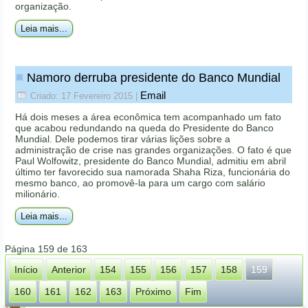
organização.
Leia mais...
Namoro derruba presidente do Banco Mundial
Email
Criado: 17 Fevereiro 2015
|
Há dois meses a área econômica tem acompanhado um fato
que acabou redundando na queda do Presidente do Banco
Mundial. Dele podemos tirar várias lições sobre a
administração de crise nas grandes organizações. O fato é que
Paul Wolfowitz, presidente do Banco Mundial, admitiu em abril
último ter favorecido sua namorada Shaha Riza, funcionária do
mesmo banco, ao promovê-la para um cargo com salário
milionário.
Leia mais...
Página 159 de 163
Início
Anterior
154
155
156
157
158
159
160
161
162
163
Próximo
Fim