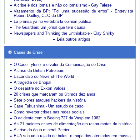
A crise é dos jornais e não do jornalismo - Gay Talese
Vazamento da BP: "Foi uma sucessão de erros" - Entrevista
Robert Dudley, CEO da BP
La prensa ya no vertebra la opinión pública
The Guardian: um jornal que tem causa
Newspapers and Thinking the Unthinkable - Clay Shirky
Leia outros artigos
Cases de Crise
O Caso Tylenol e o valor da Comunicação de Crise
A crise da British Petroleum
Escândalo do News of The World
A tragédia de Bhopal
O desastre do Exxon Valdez
20 crises que marcaram os últimos dez anos
Sete piores ataques hackers da história
Case Fukushima - Um estudo de caso
Como reverter crises nas redes sociais
O acidente com o Boeing 727 da Vasp em 1982
As 21 maiores crises de alimentação em restaurantes da história
A crise da água mineral Perrier
EUA sob uma rajada de balas: o mapa dos atentados em massa