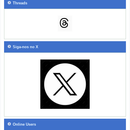
Threads
Siga-nos no X
Online Users