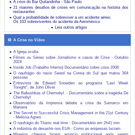
A crise do Bar Quitandinha - São Paulo
21 maiores desafios de crises em comunicação na história dos
restaurantes
Qual a probabilidade de sobreviver a um acidente aéreo.
Os 103 sobreviventes do acidente da Aeroméxico
Leia outros artigos
A Crise no Vídeo
A Igreja oculta
Filmes ou Séries sobre Jornalismo e casos de Crise - Outubro
2024
Inside Job (Trabalho Interno) Documentário sobre crise 2008
O naufrágio do navio Sewol na Coreia do Sul que matou 304
pessoas
Entrevista de Edward Snowden ao programa "Last Week
Tonight", de John Oliver
The Babushkas of Chernobyl - Documentário sobre a tragédia De
Chernobyl
Observatório da Imprensa debate a crise da Samarco em
Mariana
The Secret to Successful Crisis Management in the 21st Century
- Melissa Agnes
O naufrágio do Titanic real time - Documentário em 2h41 min
A indústria do desastre nos EUA - Como as empresas lucram
Mineiros chilenos fazem anúncio institucional após serem