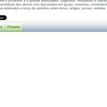
nte o professor é o grande estimulador, sugerindo, motivando e cobra
 periódicas dos alunos com discussões em grupo, resenhas, comentári
ue estimulem a troca de opiniões sobre livros, artigos, jornais, revistas.
or
Próximo