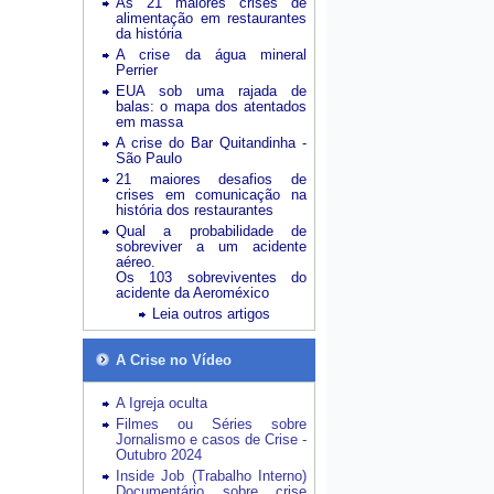
As 21 maiores crises de
alimentação em restaurantes
da história
A crise da água mineral
Perrier
EUA sob uma rajada de
balas: o mapa dos atentados
em massa
A crise do Bar Quitandinha -
São Paulo
21 maiores desafios de
crises em comunicação na
história dos restaurantes
Qual a probabilidade de
sobreviver a um acidente
aéreo.
Os 103 sobreviventes do
acidente da Aeroméxico
Leia outros artigos
A Crise no Vídeo
A Igreja oculta
Filmes ou Séries sobre
Jornalismo e casos de Crise -
Outubro 2024
Inside Job (Trabalho Interno)
Documentário sobre crise