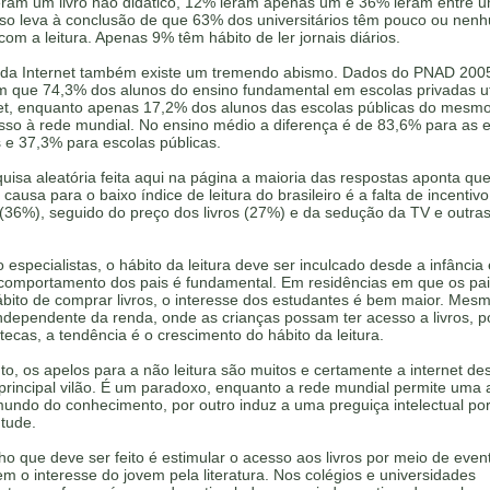
eram um livro não didático, 12% leram apenas um e 36% leram entre u
Isso leva à conclusão de que 63% dos universitários têm pouco ou nen
com a leitura. Apenas 9% têm hábito de ler jornais diários.
 da Internet também existe um tremendo abismo. Dados do PNAD 200
m que 74,3% dos alunos do ensino fundamental em escolas privadas ut
net, enquanto apenas 17,2% dos alunos das escolas públicas do mesmo
sso à rede mundial. No ensino médio a diferença é de 83,6% para as 
 e 37,3% para escolas públicas.
isa aleatória feita aqui na página a maioria das respostas aponta que
l causa para o baixo índice de leitura do brasileiro é a falta de incentiv
(36%), seguido do preço dos livros (27%) e da sedução da TV e outra
especialistas, o hábito da leitura deve ser inculcado desde a infância
 comportamento dos pais é fundamental. Em residências em que os pa
bito de comprar livros, o interesse dos estudantes é bem maior. Mes
ndependente da renda, onde as crianças possam ter acesso a livros, p
otecas, a tendência é o crescimento do hábito da leitura.
to, os apelos para a não leitura são muitos e certamente a internet de
principal vilão. É um paradoxo, enquanto a rede mundial permite uma 
undo do conhecimento, por outro induz a uma preguiça intelectual por
tude.
ho que deve ser feito é estimular o acesso aos livros por meio de eve
m o interesse do jovem pela literatura. Nos colégios e universidades