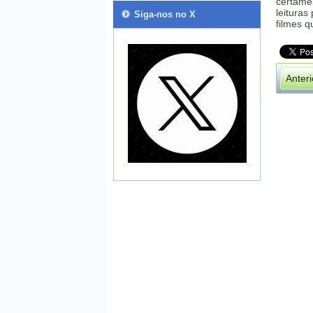
certame
leituras
Siga-nos no X
filmes q
Anteri