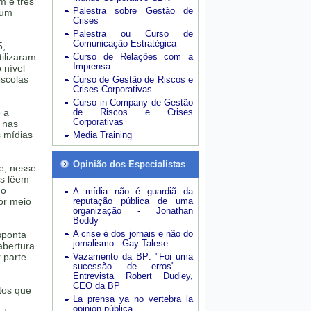
m e três
Palestra sobre Gestão de
hum
Crises
Palestra ou Curso de
Comunicação Estratégica
5,
ilizaram
Curso de Relações com a
Imprensa
 nível
escolas
Curso de Gestão de Riscos e
Crises Corporativas
Curso in Company de Gestão
 a
de Riscos e Crises
Corporativas
o nas
s mídias
Media Training
Opinião dos Especialistas
 e, nesse
is lêem
mo
A mídia não é guardiã da
or meio
reputação pública de uma
organização - Jonathan
Boddy
A crise é dos jornais e não do
sponta
jornalismo - Gay Talese
abertura
 parte
Vazamento da BP: "Foi uma
sucessão de erros" -
Entrevista Robert Dudley,
CEO da BP
ntos que
La prensa ya no vertebra la
opinión pública