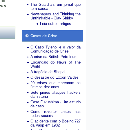
ndo
The Guardian: um jornal que
os e
tem causa
Newspapers and Thinking the
Unthinkable - Clay Shirky
Leia outros artigos
Cases de Crise
O Caso Tylenol e o valor da
Comunicação de Crise
A crise da British Petroleum
Escândalo do News of The
World
A tragédia de Bhopal
O desastre do Exxon Valdez
20 crises que marcaram os
últimos dez anos
Sete piores ataques hackers
da história
Case Fukushima - Um estudo
de caso
Como reverter crises nas
redes sociais
O acidente com o Boeing 727
da Vasp em 1982