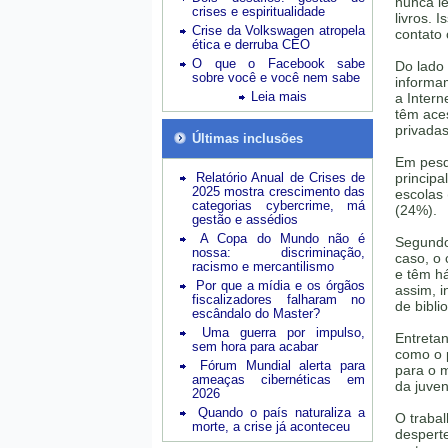
nunca l
crises e espiritualidade
livros. 
Crise da Volkswagen atropela
contato 
ética e derruba CEO
O que o Facebook sabe
Do lado
sobre você e você nem sabe
informa
Leia mais
a Inter
têm ace
privadas
Últimas inclusões
Em pesqu
Relatório Anual de Crises de
principa
2025 mostra crescimento das
escolas 
categorias cybercrime, má
(24%).
gestão e assédios
A Copa do Mundo não é
Segundo 
nossa: discriminação,
caso, o
racismo e mercantilismo
e têm há
Por que a mídia e os órgãos
assim, i
fiscalizadores falharam no
de bibli
escândalo do Master?
Uma guerra por impulso,
Entretan
sem hora para acabar
como o 
Fórum Mundial alerta para
para o m
ameaças cibernéticas em
da juven
2026
Quando o país naturaliza a
O trabal
morte, a crise já aconteceu
desperte