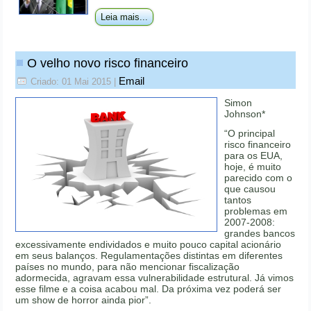
Leia mais...
O velho novo risco financeiro
Email
Criado: 01 Mai 2015
|
Simon
Johnson*
“O principal
risco financeiro
para os EUA,
hoje, é muito
parecido com o
que causou
tantos
problemas em
2007-2008:
grandes bancos
excessivamente endividados e muito pouco capital acionário
em seus balanços. Regulamentações distintas em diferentes
países no mundo, para não mencionar fiscalização
adormecida, agravam essa vulnerabilidade estrutural. Já vimos
esse filme e a coisa acabou mal. Da próxima vez poderá ser
um show de horror ainda pior”.