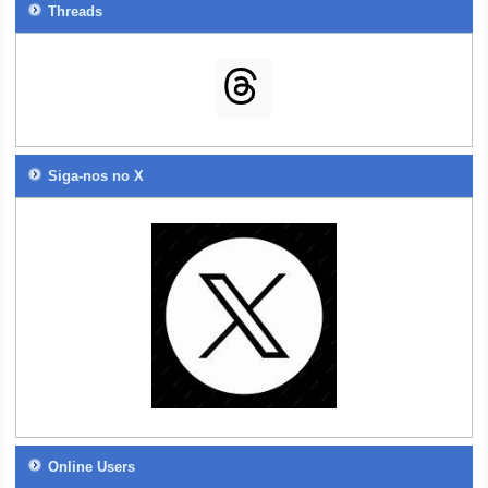
Threads
Siga-nos no X
Online Users