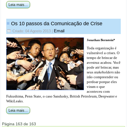
Leia mais...
Os 10 passos da Comunicação de Crise
Email
Criado: 04 Agosto 2013
|
Jonathan Bernstein*
Toda organização é
vulnerável a crises. O
tempo de brincar de
avestruz acabou. Você
pode até brincar, mas
seus
stakeholders
não
irão compreender ou
perdoar porque eles
viram o que
aconteceu com
Fukushima, Penn State, o caso Sandusky, British Petroleum, Deepwater e
WikiLeaks.
Leia mais...
Página 163 de 163