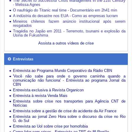
The Secret to Successful Crisis Management in the 21st Century
- Melissa Agnes
O naufrágio do Titanic real time - Documentário em 2h41 min
A indústria do desastre nos EUA - Como as empresas lucram
Mineiros chilenos fazem anúncio institucional após serem
resgatados
Tragédia no Japão em 2011 - Terremoto, tsunami e explosão da
Usina de Fukushima
Assista a outros vídeos de crise
Entrevistas
Entrevista ao Programa Mundo Corporativo da Rádio CBN
'Você não sabe para onde o governo caminha quando a
comunicação não funciona' - Entrevista ao programa Jornal da
CBN
Entrevista exclusiva à Revista Organicon
Entrevista à revista Venda Mais
Entrevista sobre crise nos transportes para Agência CNT de
Notícias
Entrevista sobre a gestão de crise do acidente da Air France
Entrevista ao jornal Zero Hora sobre o discurso da crise no Rio
G. do Sul
Entrevista ao Uol sobre crise por homofobia
Como lidar com crises - Entrevista ao TRT da 8ª Região