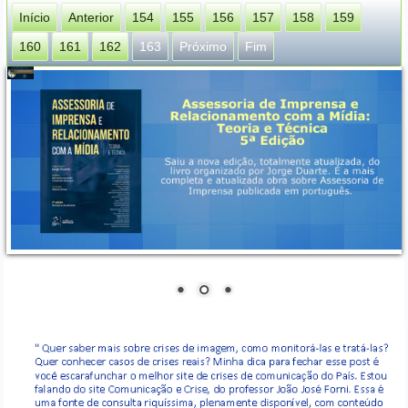
Início
Anterior
154
155
156
157
158
159
160
161
162
163
Próximo
Fim