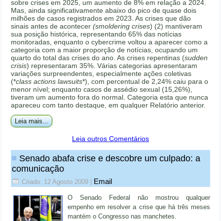
sobre crises em 2025, um aumento de 8% em relação a 2024.
Mas, ainda significativamente abaixo do pico de quase dois
milhões de casos registrados em 2023. As crises que dão
sinais antes de acontecer
(smoldering crises
) (2) mantiveram
sua posição histórica, representando 65% das notícias
monitoradas, enquanto o cybercrime voltou a aparecer como a
categoria com a maior proporção de notícias, ocupando um
quarto do total das crises do ano. As crises repentinas (
sudden
crisis
) representaram 35%. Várias categorias apresentaram
variações surpreendentes, especialmente ações coletivas
(*
class actions lawsuits
*), com percentual de 2,24% caiu para o
menor nível; enquanto casos de assédio sexual (15,26%),
tiveram um aumento fora do normal. Categoria esta que nunca
apareceu com tanto destaque, em qualquer Relatório anterior.
Leia mais...
Leia outros Comentários
Senado abafa crise e descobre um culpado: a
comunicação
Email
Criado: 12 Agosto 2009
|
O Senado Federal não mostrou qualquer
empenho em resolver a crise que há três meses
mantém o Congresso nas manchetes.