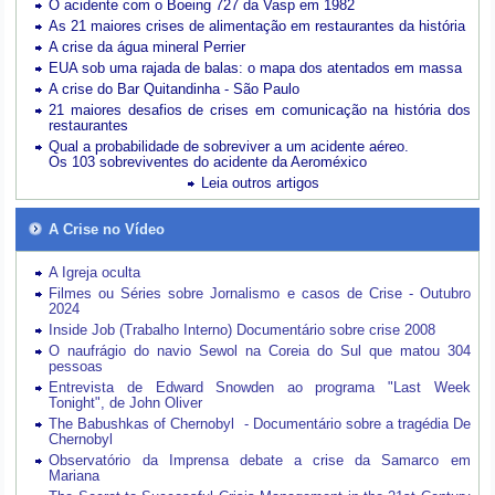
O acidente com o Boeing 727 da Vasp em 1982
As 21 maiores crises de alimentação em restaurantes da história
A crise da água mineral Perrier
EUA sob uma rajada de balas: o mapa dos atentados em massa
A crise do Bar Quitandinha - São Paulo
21 maiores desafios de crises em comunicação na história dos
restaurantes
Qual a probabilidade de sobreviver a um acidente aéreo.
Os 103 sobreviventes do acidente da Aeroméxico
Leia outros artigos
A Crise no Vídeo
A Igreja oculta
Filmes ou Séries sobre Jornalismo e casos de Crise - Outubro
2024
Inside Job (Trabalho Interno) Documentário sobre crise 2008
O naufrágio do navio Sewol na Coreia do Sul que matou 304
pessoas
Entrevista de Edward Snowden ao programa "Last Week
Tonight", de John Oliver
The Babushkas of Chernobyl - Documentário sobre a tragédia De
Chernobyl
Observatório da Imprensa debate a crise da Samarco em
Mariana