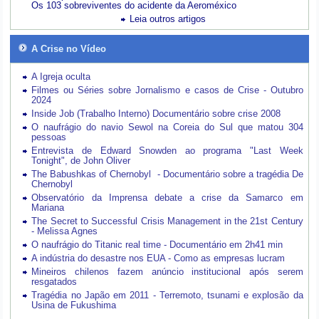
Os 103 sobreviventes do acidente da Aeroméxico
Leia outros artigos
A Crise no Vídeo
A Igreja oculta
Filmes ou Séries sobre Jornalismo e casos de Crise - Outubro
2024
Inside Job (Trabalho Interno) Documentário sobre crise 2008
O naufrágio do navio Sewol na Coreia do Sul que matou 304
pessoas
Entrevista de Edward Snowden ao programa "Last Week
Tonight", de John Oliver
The Babushkas of Chernobyl - Documentário sobre a tragédia De
Chernobyl
Observatório da Imprensa debate a crise da Samarco em
Mariana
The Secret to Successful Crisis Management in the 21st Century
- Melissa Agnes
O naufrágio do Titanic real time - Documentário em 2h41 min
A indústria do desastre nos EUA - Como as empresas lucram
Mineiros chilenos fazem anúncio institucional após serem
resgatados
Tragédia no Japão em 2011 - Terremoto, tsunami e explosão da
Usina de Fukushima