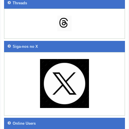
Threads
Siga-nos no X
Online Users