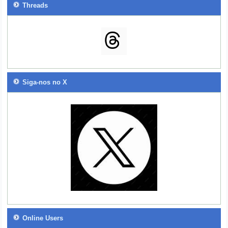
Threads
Siga-nos no X
Online Users