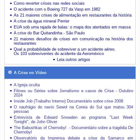
Como reverter crises nas redes sociais
O acidente com o Boeing 727 da Vasp em 1982
As 21 maiores crises de alimentação em restaurantes da história
A crise da água mineral Perrier
EUA sob uma rajada de balas: o mapa dos atentados em massa
A crise do Bar Quitandinha - São Paulo
21 maiores desafios de crises em comunicação na história dos
restaurantes
Qual a probabilidade de sobreviver a um acidente aéreo.
Os 103 sobreviventes do acidente da Aeroméxico
Leia outros artigos
A Crise no Vídeo
A Igreja oculta
Filmes ou Séries sobre Jornalismo e casos de Crise - Outubro
2024
Inside Job (Trabalho Interno) Documentário sobre crise 2008
O naufrágio do navio Sewol na Coreia do Sul que matou 304
pessoas
Entrevista de Edward Snowden ao programa "Last Week
Tonight", de John Oliver
The Babushkas of Chernobyl - Documentário sobre a tragédia De
Chernobyl
Observatório da Imprensa debate a crise da Samarco em