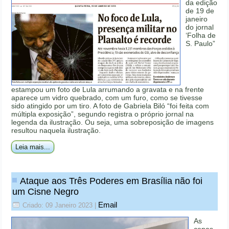
da edição
de 19 de
janeiro
do jornal
‘Folha de
S. Paulo”
estampou um foto de Lula arrumando a gravata e na frente
aparece um vidro quebrado, com um furo, como se tivesse
sido atingido por um tiro. A foto de Gabriela Biló “foi feita com
múltipla exposição”, segundo registra o próprio jornal na
legenda da ilustração. Ou seja, uma sobreposição de imagens
resultou naquela ilustração.
Leia mais...
Ataque aos Três Poderes em Brasília não foi
um Cisne Negro
Email
Criado: 09 Janeiro 2023
|
As
cenas