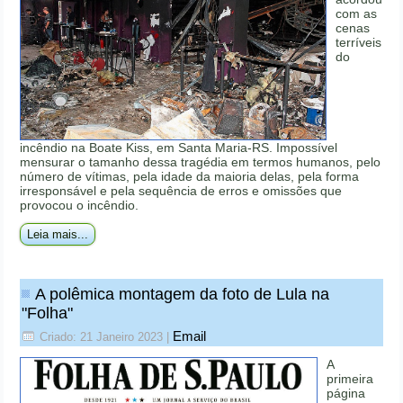
com as
cenas
terríveis
do
incêndio na Boate Kiss, em Santa Maria-RS. Impossível
mensurar o tamanho dessa tragédia em termos humanos, pelo
número de vítimas, pela idade da maioria delas, pela forma
irresponsável e pela sequência de erros e omissões que
provocou o incêndio.
Leia mais...
A polêmica montagem da foto de Lula na
"Folha"
Email
Criado: 21 Janeiro 2023
|
A
primeira
página