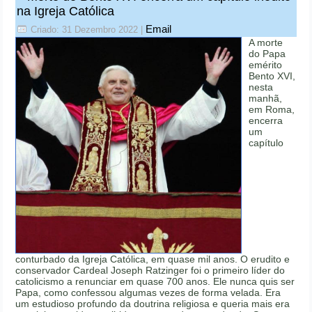
na Igreja Católica
Email
Criado: 31 Dezembro 2022
|
A morte
do Papa
emérito
Bento XVI,
nesta
manhã,
em Roma,
encerra
um
capítulo
conturbado da Igreja Católica, em quase mil anos. O erudito e
conservador Cardeal Joseph Ratzinger foi o primeiro líder do
catolicismo a renunciar em quase 700 anos. Ele nunca quis ser
Papa, como confessou algumas vezes de forma velada. Era
um estudioso profundo da doutrina religiosa e queria mais era