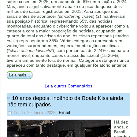
sobre crises em 2025, um aumento de 8% em relação a 2024.
Mas, ainda significativamente abaixo do pico de quase dois
milhões de casos registrados em 2023. As crises que dão
sinais antes de acontecer
(smoldering crises
) (2) mantiveram
sua posição histórica, representando 65% das notícias
monitoradas, enquanto o cybercrime voltou a aparecer como a
categoria com a maior proporção de notícias, ocupando um
quarto do total das crises do ano. As crises repentinas (
sudden
crisis
) representaram 35%. Várias categorias apresentaram
variações surpreendentes, especialmente ações coletivas
(*
class actions lawsuits
*), com percentual de 2,24% caiu para o
menor nível; enquanto casos de assédio sexual (15,26%),
tiveram um aumento fora do normal. Categoria esta que nunca
apareceu com tanto destaque, em qualquer Relatório anterior.
Leia mais...
Leia outros Comentários
10 anos depois, incêndio da Boate Kiss ainda
não tem culpados
Email
Criado: 29 Janeiro 2023
|
Há dez
anos, o
Brasil
acordou