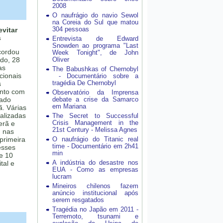
2008
O naufrágio do navio Sewol
na Coreia do Sul que matou
304 pessoas
vitar
s
Entrevista de Edward
Snowden ao programa "Last
cordou
Week Tonight", de John
do, 28
Oliver
as
The Babushkas of Chernobyl
cionais
- Documentário sobre a
tragédia De Chernobyl
s
unto com
Observatório da Imprensa
iado
debate a crise da Samarco
em Mariana
ã. Várias
alizadas
The Secret to Successful
Crisis Management in the
erã e
21st Century - Melissa Agnes
, nas
 primeira
O naufrágio do Titanic real
time - Documentário em 2h41
esses
min
e 10
A indústria do desastre nos
tal e
EUA - Como as empresas
lucram
Mineiros chilenos fazem
anúncio institucional após
serem resgatados
Tragédia no Japão em 2011 -
Terremoto, tsunami e