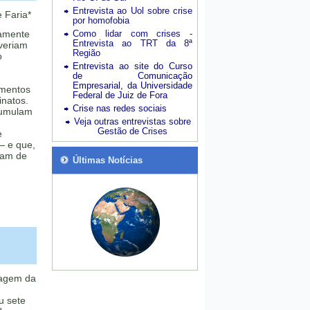
Entrevista ao Uol sobre crise
 Faria*
por homofobia
iamente
Como lidar com crises -
Entrevista ao TRT da 8ª
veriam
Região
o
Entrevista ao site do Curso
de Comunicação
Empresarial, da Universidade
imentos
Federal de Juiz de Fora
inatos.
Crise nas redes sociais
cumulam
Veja outras entrevistas sobre
Gestão de Crises
e
 — e que,
xam de
Últimas Notícias
ragem da
u sete