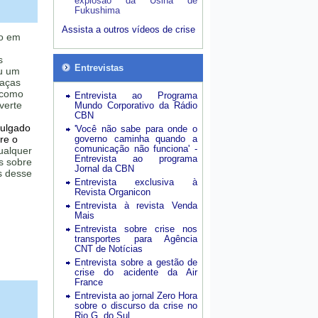
explosão da Usina de
Fukushima
Assista a outros vídeos de crise
do em
s
Entrevistas
u um
eaças
 como
Entrevista ao Programa
verte
Mundo Corporativo da Rádio
CBN
vulgado
'Você não sabe para onde o
re o
governo caminha quando a
comunicação não funciona' -
ualquer
Entrevista ao programa
s sobre
Jornal da CBN
s desse
Entrevista exclusiva à
Revista Organicon
Entrevista à revista Venda
Mais
Entrevista sobre crise nos
transportes para Agência
CNT de Notícias
Entrevista sobre a gestão de
crise do acidente da Air
France
Entrevista ao jornal Zero Hora
sobre o discurso da crise no
Rio G. do Sul