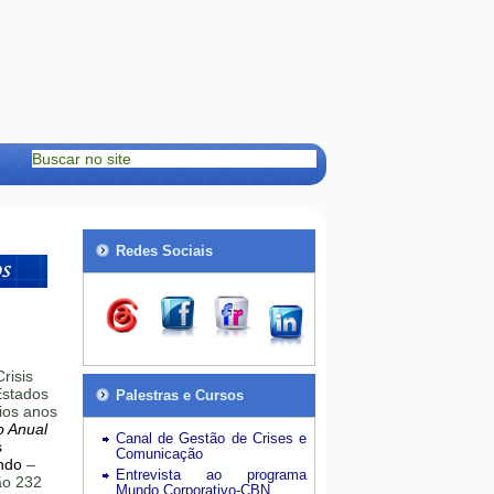
Redes Sociais
risis
stados
Palestras e Cursos
ios anos
o Anual
Canal de Gestão de Crises e
s
Comunicação
ndo
–
Entrevista ao programa
hão 232
Mundo Corporativo-CBN