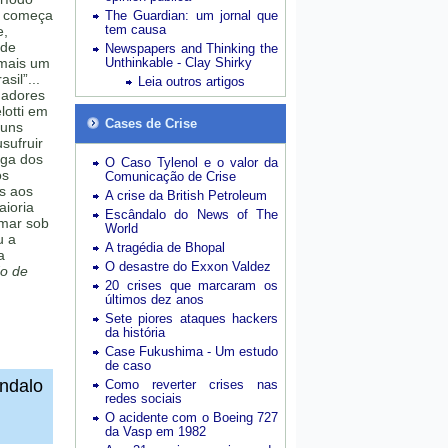
e começa
The Guardian: um jornal que
tem causa
e,
 de
Newspapers and Thinking the
 mais um
Unthinkable - Clay Shirky
sil”...
Leia outros artigos
gadores
lotti em
Cases de Crise
guns
sufruir
iga dos
O Caso Tylenol e o valor da
os
Comunicação de Crise
s aos
A crise da British Petroleum
aioria
Escândalo do News of The
rmar sob
World
u a
A tragédia de Bhopal
a
O desastre do Exxon Valdez
o de
20 crises que marcaram os
últimos dez anos
Sete piores ataques hackers
da história
Case Fukushima - Um estudo
de caso
ândalo
Como reverter crises nas
redes sociais
O acidente com o Boeing 727
da Vasp em 1982