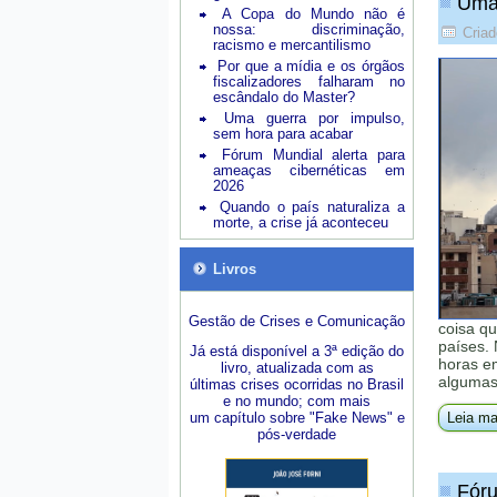
Uma 
A Copa do Mundo não é
nossa: discriminação,
Cria
racismo e mercantilismo
Por que a mídia e os órgãos
fiscalizadores falharam no
escândalo do Master?
Uma guerra por impulso,
sem hora para acabar
Fórum Mundial alerta para
ameaças cibernéticas em
2026
Quando o país naturaliza a
morte, a crise já aconteceu
Livros
Gestão de Crises e Comunicação
coisa q
países. 
Já está disponível a 3ª edição do
horas em
livro, atualizada com as
algumas 
últimas crises ocorridas no Brasil
e no mundo; com mais
um capítulo sobre "Fake News" e
Leia ma
pós-verdade
Fóru