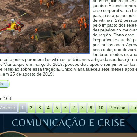
anos no último dia 25 
janeiro. É considerada
crise corporativa da hi
país, não apenas pel
de vítimas, 272 pesso
pelo impacto dos rejei
despejados no meio a
da região. Dano esse
irreparável e que irá p
por muitos anos. Apro
essa data, que deverá
lembrada todos os ano
lmente pelos parentes das vítimas, publicamos artigo do saudoso jornal
co Viana, que em março de 2019, poucos dias após o rompimento, fez
e reflexão sobre essa tragédia. Chico Viana faleceu sete meses após 
e, em 25 de agosto de 2019.
is...
de 163
Anterior
1
2
3
4
5
6
7
8
9
10
Próximo
Fi