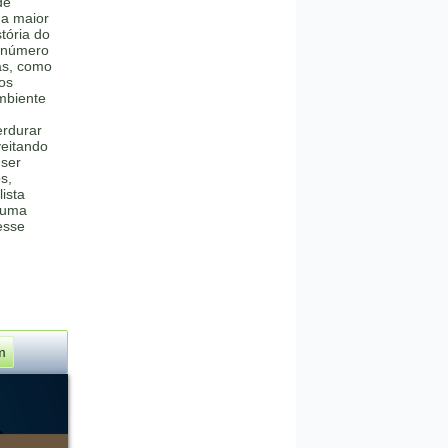
de
 a maior
stória do
o número
as, como
tos
mbiente
erdurar
veitando
 ser
s,
ista
 uma
esse
m