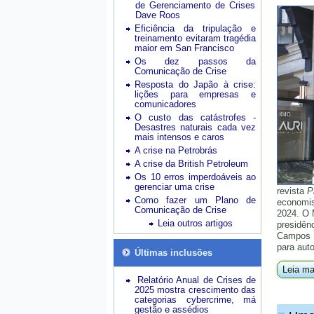
de Gerenciamento de Crises
Dave Roos
Eficiência da tripulação e
treinamento evitaram tragédia
maior em San Francisco
Os dez passos da
Comunicação de Crise
Resposta do Japão à crise:
lições para empresas e
comunicadores
O custo das catástrofes -
Desastres naturais cada vez
mais intensos e caros
A crise na Petrobrás
A crise da British Petroleum
Os 10 erros imperdoáveis ao
gerenciar uma crise
revista
P
Como fazer um Plano de
economis
Comunicação de Crise
2024. O 
Leia outros artigos
presidên
Campos N
para auto
Últimas inclusões
Leia ma
Relatório Anual de Crises de
2025 mostra crescimento das
categorias cybercrime, má
gestão e assédios