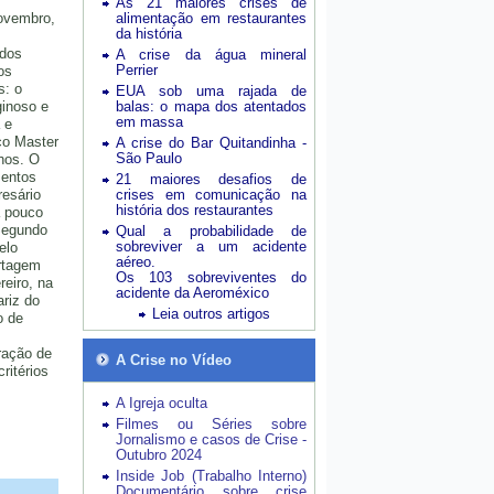
As 21 maiores crises de
novembro,
alimentação em restaurantes
da história
 dos
A crise da água mineral
Perrier
os
s: o
EUA sob uma rajada de
ginoso e
balas: o mapa dos atentados
em massa
 e
co Master
A crise do Bar Quitandinha -
São Paulo
hos. O
mentos
21 maiores desafios de
esário
crises em comunicação na
história dos restaurantes
á pouco
Segundo
Qual a probabilidade de
sobreviver a um acidente
elo
aéreo.
rtagem
Os 103 sobreviventes do
reiro, na
acidente da Aeroméxico
ariz do
Leia outros artigos
o de
ração de
A Crise no Vídeo
ritérios
A Igreja oculta
Filmes ou Séries sobre
Jornalismo e casos de Crise -
Outubro 2024
Inside Job (Trabalho Interno)
Documentário sobre crise