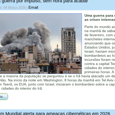
guerra por impulso, sem hora para acabar
Email
do: 04 Março 2026
|
Uma guerra para e
as crises interna
Parte do mundo a
na manhã de sába
de fevereiro, com 
manchetes interna
anunciando que o
Estados Unidos, j
Israel, haviam inic
bombardeios ao Ir
incursões foram re
contra a capital Te
cidades do interior
primeiras horas. A
ue a maioria da população se perguntou é se o Irã havia atacado um d
Não. Na início da noite em Washington; 8 horas da manhã em Tel Aviv 
 Teerã, os EUA, junto com Israel, iniciaram o bombardeio sobre a capi
cidades do interior do Irã.
is...
m Mundial alerta para ameaças cibernéticas em 2026