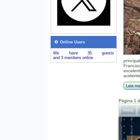
Online Users
We have 35 guests
and 3 members online
principa
Francis
excelent
acident
Leia ma
Página 1 
Início