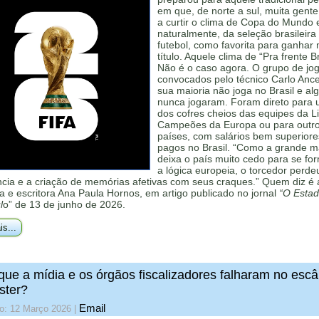
em que, de norte a sul, muita gent
a curtir o clima de Copa do Mundo 
naturalmente, da seleção brasileira
futebol, como favorita para ganhar
título. Aquele clima de “Pra frente Bra
Não é o caso agora. O grupo de jo
convocados pelo técnico Carlo Ance
sua maioria não joga no Brasil e al
nunca jogaram. Foram direto para u
dos cofres cheios das equipes da L
Campeões da Europa ou para outr
países, com salários bem superiore
pagos no Brasil. “Como a grande m
deixa o país muito cedo para se fo
a lógica europeia, o torcedor perde
ncia e a criação de memórias afetivas com seus craques.” Quem diz é 
a e escritora Ana Paula Hornos, em artigo publicado no jornal
“O Estad
l
o” de 13 de junho de 2026.
is...
que a mídia e os órgãos fiscalizadores falharam no esc
ster?
Email
do: 12 Março 2026
|