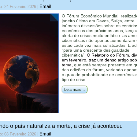
Email
o: 24 Fevereiro 2026
|
O Fórum Econômico Mundial, realiza
janeiro último em Davos, Suíça, entre
inúmeras discussões sobre os cenário
econômicos dos próximos anos, lanço
alerta de crises muito enfático: as am
cibernéticas não apenas aumentaram
estão cada vez mais sofisticadas. E ad
“para uma crescente desigualdade
cibernética”.
O Relatório do Fórum, di
em fevereiro, traz um denso artigo sob
tema,
que está sempre presente em q
das edições do fórum, variando apena
o grau de probabilidade de ocorrência
tipo de crise.
Leia mais...
do o país naturaliza a morte, a crise já aconteceu
Email
o: 08 Fevereiro 2026
|