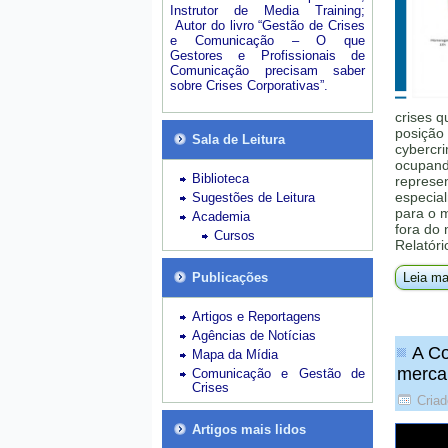
Instrutor de Media Training;
Autor do livro “Gestão de Crises
e Comunicação – O que
Gestores e Profissionais de
Comunicação precisam saber
sobre Crises Corporativas”.
crises q
posição 
Sala de Leitura
cybercri
ocupando
Biblioteca
represe
especial
Sugestões de Leitura
para o 
Academia
fora do
Cursos
Relatóri
Publicações
Leia ma
Artigos e Reportagens
Agências de Notícias
A Co
Mapa da Mídia
merca
Comunicação e Gestão de
Crises
Criad
Artigos mais lidos