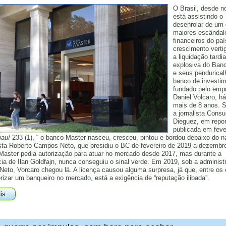
O Brasil, desde 
está assistindo o
desenrolar de um
maiores escândal
financeiros do paí
crescimento verti
a liquidação tardia
explosiva do Ban
e seus pendurical
banco de investi
fundado pelo empr
Daniel Volcaro, h
mais de 8 anos. 
a jornalista Consu
Dieguez, em repo
publicada em feve
iauí
233 (1), “ o banco Master nasceu, cresceu, pintou e bordou debaixo do n
ta Roberto Campos Neto, que presidiu o BC de fevereiro de 2019 a dezembr
Master pedia autorização para atuar no mercado desde 2017, mas durante a
cia de Ilan Goldfajn, nunca conseguiu o sinal verde. Em 2019, sob a administ
eto, Vorcaro chegou lá. A licença causou alguma surpresa, já que, entre os c
rizar um banqueiro no mercado, está a exigência de “reputação ilibada”.
is...