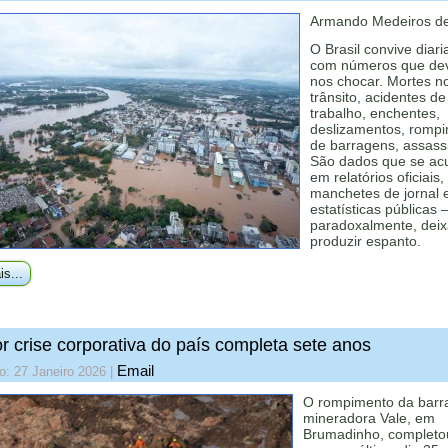
Armando Medeiros de
O Brasil convive diar
com números que de
nos chocar. Mortes n
trânsito, acidentes de
trabalho, enchentes,
deslizamentos, romp
de barragens, assass
São dados que se a
em relatórios oficiais,
manchetes de jornal 
estatísticas públicas
paradoxalmente, dei
produzir espanto.
is...
r crise corporativa do país completa sete anos
Email
o: 27 Janeiro 2026
|
O rompimento da bar
mineradora Vale, em
Brumadinho, completo