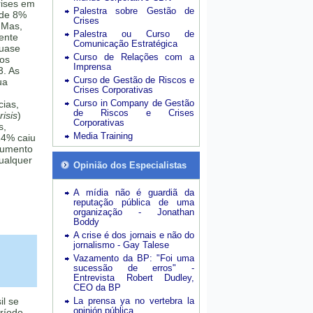
rises em
Palestra sobre Gestão de
 de 8%
Crises
 Mas,
Palestra ou Curso de
mente
Comunicação Estratégica
quase
Curso de Relações com a
sos
Imprensa
3. As
Curso de Gestão de Riscos e
ua
Crises Corporativas
Curso in Company de Gestão
cias,
de Riscos e Crises
isis
)
Corporativas
s,
Media Training
24% caiu
aumento
ualquer
Opinião dos Especialistas
A mídia não é guardiã da
reputação pública de uma
organização - Jonathan
Boddy
A crise é dos jornais e não do
jornalismo - Gay Talese
Vazamento da BP: "Foi uma
sucessão de erros" -
Entrevista Robert Dudley,
CEO da BP
il se
La prensa ya no vertebra la
opinión pública
eríodo