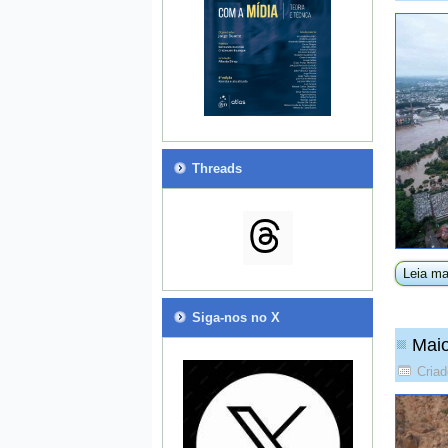
Threads
Leia ma
Siga-nos no X
Maio
Criad