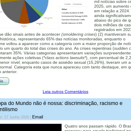
mil notícias sobre c
2025, um aumento
em relação a 2024.
ainda significativa
abaixo do pico de 
dois milhões de ca
registrados em 202
ue dão sinais antes de acontecer
(smoldering crises
) (2) mantiveram s
histórica, representando 65% das notícias monitoradas, enquanto o
me voltou a aparecer como a categoria com a maior proporção de notí
 um quarto do total das crises do ano. As crises repentinas (
sudden cr
ntaram 35%. Várias categorias apresentaram variações surpreendente
mente ações coletivas (*
class actions lawsuits
*), com percentual de 2,
menor nível; enquanto casos de assédio sexual (15,26%), tiveram um 
 normal. Categoria esta que nunca apareceu com tanto destaque, em q
o anterior.
is...
Leia outros Comentários
pa do Mundo não é nossa: discriminação, racismo e
ntilismo
Email
o: 17 Junho 2026
|
Quatro anos passam rápido. O Bras
preparou para aquele tradicional p