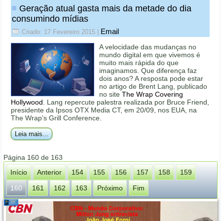
Geração atual gasta mais da metade do dia
consumindo mídias
Email
Criado: 17 Fevereiro 2015
|
A velocidade das mudanças no
mundo digital em que vivemos é
muito mais rápida do que
imaginamos. Que diferença faz
dois anos? A resposta pode estar
no artigo de Brent Lang, publicado
no site
The Wrap Covering
Hollywood
. Lang repercute palestra realizada por Bruce Friend,
presidente da Ipsos OTX Media CT, em 20/09, nos EUA, na
The Wrap’s Grill Conference.
Leia mais...
Página 160 de 163
Início
Anterior
154
155
156
157
158
159
160
161
162
163
Próximo
Fim