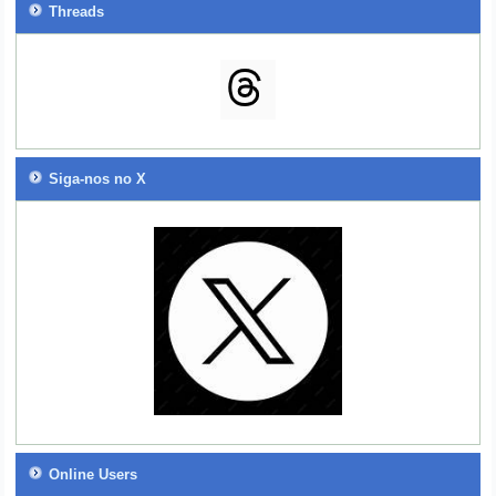
Threads
Siga-nos no X
Online Users