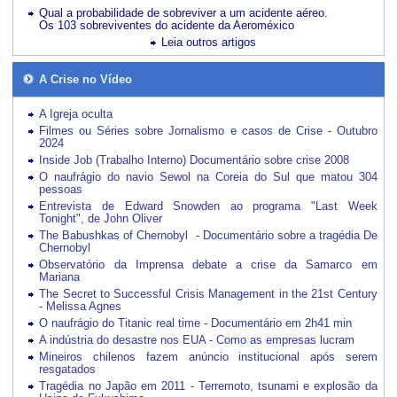
Qual a probabilidade de sobreviver a um acidente aéreo.
Os 103 sobreviventes do acidente da Aeroméxico
Leia outros artigos
A Crise no Vídeo
A Igreja oculta
Filmes ou Séries sobre Jornalismo e casos de Crise - Outubro
2024
Inside Job (Trabalho Interno) Documentário sobre crise 2008
O naufrágio do navio Sewol na Coreia do Sul que matou 304
pessoas
Entrevista de Edward Snowden ao programa "Last Week
Tonight", de John Oliver
The Babushkas of Chernobyl - Documentário sobre a tragédia De
Chernobyl
Observatório da Imprensa debate a crise da Samarco em
Mariana
The Secret to Successful Crisis Management in the 21st Century
- Melissa Agnes
O naufrágio do Titanic real time - Documentário em 2h41 min
A indústria do desastre nos EUA - Como as empresas lucram
Mineiros chilenos fazem anúncio institucional após serem
resgatados
Tragédia no Japão em 2011 - Terremoto, tsunami e explosão da