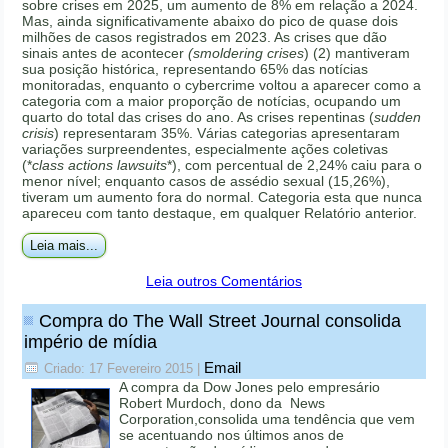
sobre crises em 2025, um aumento de 8% em relação a 2024.
Mas, ainda significativamente abaixo do pico de quase dois
milhões de casos registrados em 2023. As crises que dão
sinais antes de acontecer
(smoldering crises
) (2) mantiveram
sua posição histórica, representando 65% das notícias
monitoradas, enquanto o cybercrime voltou a aparecer como a
categoria com a maior proporção de notícias, ocupando um
quarto do total das crises do ano. As crises repentinas (
sudden
crisis
) representaram 35%. Várias categorias apresentaram
variações surpreendentes, especialmente ações coletivas
(*
class actions lawsuits
*), com percentual de 2,24% caiu para o
menor nível; enquanto casos de assédio sexual (15,26%),
tiveram um aumento fora do normal. Categoria esta que nunca
apareceu com tanto destaque, em qualquer Relatório anterior.
Leia mais...
Leia outros Comentários
Compra do The Wall Street Journal consolida
império de mídia
Email
Criado: 17 Fevereiro 2015
|
A compra da Dow Jones pelo empresário
Robert Murdoch, dono da News
Corporation,consolida uma tendência que vem
se acentuando nos últimos anos de