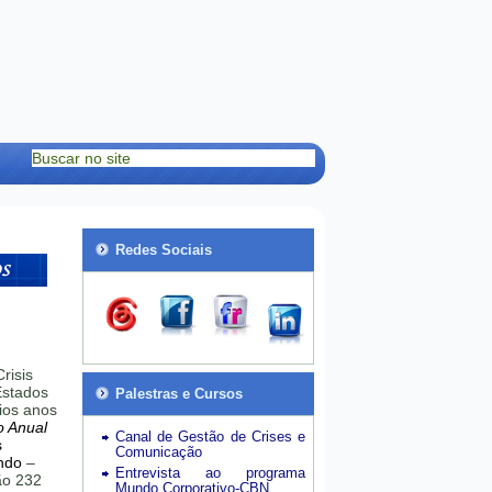
Redes Sociais
risis
stados
Palestras e Cursos
ios anos
o Anual
Canal de Gestão de Crises e
s
Comunicação
ndo
–
Entrevista ao programa
hão 232
Mundo Corporativo-CBN