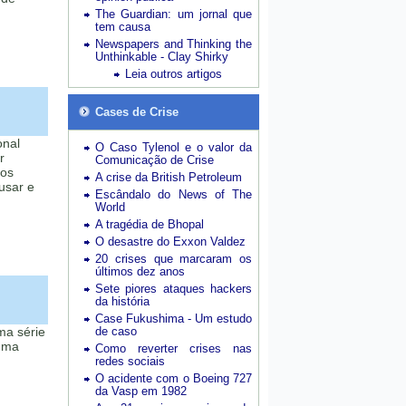
The Guardian: um jornal que
tem causa
Newspapers and Thinking the
Unthinkable - Clay Shirky
Leia outros artigos
Cases de Crise
onal
O Caso Tylenol e o valor da
r
Comunicação de Crise
mos
A crise da British Petroleum
usar e
Escândalo do News of The
World
A tragédia de Bhopal
O desastre do Exxon Valdez
20 crises que marcaram os
últimos dez anos
Sete piores ataques hackers
da história
Case Fukushima - Um estudo
ma série
de caso
uma
Como reverter crises nas
redes sociais
O acidente com o Boeing 727
da Vasp em 1982