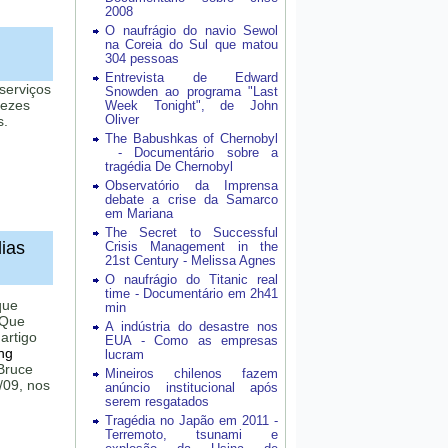
2008
O naufrágio do navio Sewol
na Coreia do Sul que matou
304 pessoas
Entrevista de Edward
 serviços
Snowden ao programa "Last
vezes
Week Tonight", de John
Oliver
s.
The Babushkas of Chernobyl
- Documentário sobre a
tragédia De Chernobyl
Observatório da Imprensa
debate a crise da Samarco
em Mariana
The Secret to Successful
ias
Crisis Management in the
21st Century - Melissa Agnes
O naufrágio do Titanic real
time - Documentário em 2h41
que
min
 Que
A indústria do desastre nos
artigo
EUA - Como as empresas
ng
lucram
 Bruce
Mineiros chilenos fazem
/09, nos
anúncio institucional após
serem resgatados
Tragédia no Japão em 2011 -
Terremoto, tsunami e