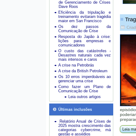
de Gerenciamento de Crises
Dave Roos
Eficiência da tripulação e
treinamento evitaram tragédia
Trag
maior em San Francisco
Os dez passos da
Criad
Comunicação de Crise
Resposta do Japão à crise:
lições para empresas e
comunicadores
O custo das catástrofes -
Desastres naturais cada vez
mais intensos e caros
A crise na Petrobrás
A crise da British Petroleum
Os 10 erros imperdoáveis ao
gerenciar uma crise
Como fazer um Plano de
Comunicação de Crise
Leia outros artigos
Últimas inclusões
episódi
poderia
prepara
Relatório Anual de Crises de
2025 mostra crescimento das
Leia ma
categorias cybercrime, má
gestão e assédios