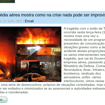
édia aérea mostra como na crise nada pode ser improv
Email
o: 17 Julho 2007
|
A tragédia com o avião da
ocorrida nesta terça-feira (
mostra mais uma vez a
necessidade de um progra
preventivo de comunicação
situações graves como a d
acidente destas proporções
os vários intervenientes ne
tragédia, que vai do Gover
empresa aérea, passando 
Ministério da Defesa, Com
Aeronáutica, Anac, Infraero,
bombeiros, sindicato dos
aeroviários, enfim, vários
interlocutores, vimos nesse
o uma série de desencontros, próprios de situações conturbadas, mas 
m ser evitados e minimizados se as assessorias e autoridades estives
das e coordenadas.
is...