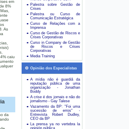
rises em
Palestra sobre Gestão de
 de 8%
Crises
 Mas,
Palestra ou Curso de
mente
Comunicação Estratégica
quase
Curso de Relações com a
sos
Imprensa
3. As
Curso de Gestão de Riscos e
ua
Crises Corporativas
Curso in Company de Gestão
cias,
de Riscos e Crises
isis
)
Corporativas
s,
Media Training
24% caiu
aumento
ualquer
Opinião dos Especialistas
A mídia não é guardiã da
reputação pública de uma
organização - Jonathan
Boddy
A crise é dos jornais e não do
ia
jornalismo - Gay Talese
Vazamento da BP: "Foi uma
sucessão de erros" -
no da
Entrevista Robert Dudley,
CEO da BP
uando
La prensa ya no vertebra la
opinión pública
 de