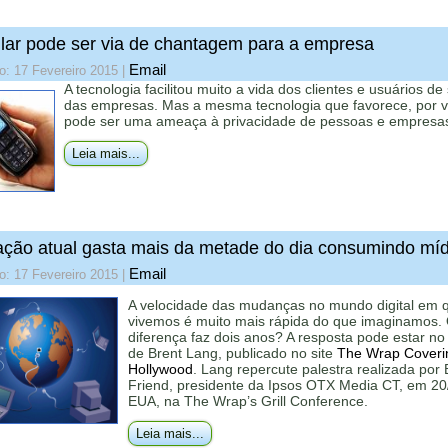
lar pode ser via de chantagem para a empresa
Email
o: 17 Fevereiro 2015
|
A tecnologia facilitou muito a vida dos clientes e usuários de
das empresas. Mas a mesma tecnologia que favorece, por 
pode ser uma ameaça à privacidade de pessoas e empresa
Leia mais...
ção atual gasta mais da metade do dia consumindo míd
Email
o: 17 Fevereiro 2015
|
A velocidade das mudanças no mundo digital em 
vivemos é muito mais rápida do que imaginamos.
diferença faz dois anos? A resposta pode estar no 
de Brent Lang, publicado no site
The Wrap Coveri
Hollywood
. Lang repercute palestra realizada por
Friend, presidente da Ipsos OTX Media CT, em 20
EUA, na The Wrap’s Grill Conference.
Leia mais...