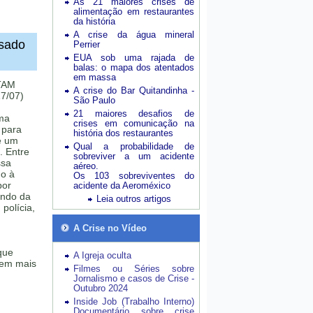
As 21 maiores crises de
alimentação em restaurantes
da história
A crise da água mineral
isado
Perrier
EUA sob uma rajada de
balas: o mapa dos atentados
em massa
 TAM
A crise do Bar Quitandinha -
17/07)
São Paulo
21 maiores desafios de
ma
crises em comunicação na
 para
história dos restaurantes
e um
Qual a probabilidade de
. Entre
sobreviver a um acidente
ssa
aéreo.
no à
Os 103 sobreviventes do
por
acidente da Aeroméxico
ando da
Leia outros artigos
 polícia,
A Crise no Vídeo
que
A Igreja oculta
sem mais
Filmes ou Séries sobre
Jornalismo e casos de Crise -
Outubro 2024
Inside Job (Trabalho Interno)
Documentário sobre crise