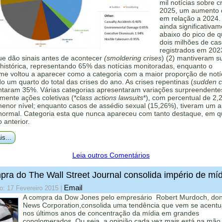
mil notícias sobre c
2025, um aumento
em relação a 2024.
ainda significativa
abaixo do pico de 
dois milhões de ca
registrados em 202
ue dão sinais antes de acontecer
(smoldering crises
) (2) mantiveram s
histórica, representando 65% das notícias monitoradas, enquanto o
me voltou a aparecer como a categoria com a maior proporção de notí
 um quarto do total das crises do ano. As crises repentinas (
sudden cr
ntaram 35%. Várias categorias apresentaram variações surpreendente
mente ações coletivas (*
class actions lawsuits
*), com percentual de 2,
menor nível; enquanto casos de assédio sexual (15,26%), tiveram um 
 normal. Categoria esta que nunca apareceu com tanto destaque, em q
o anterior.
is...
Leia outros Comentários
ra do The Wall Street Journal consolida império de míd
Email
o: 17 Fevereiro 2015
|
A compra da Dow Jones pelo empresário Robert Murdoch, do
News Corporation,consolida uma tendência que vem se acent
nos últimos anos de concentração da mídia em grandes
conglomerados. Ou seja, a opinião cada vez mais está na mão