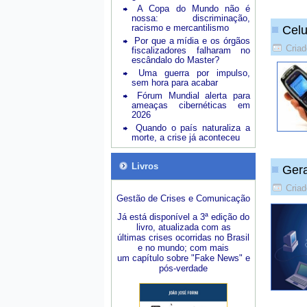
A Copa do Mundo não é
nossa: discriminação,
racismo e mercantilismo
Celu
Por que a mídia e os órgãos
Criad
fiscalizadores falharam no
escândalo do Master?
Uma guerra por impulso,
sem hora para acabar
Fórum Mundial alerta para
ameaças cibernéticas em
2026
Quando o país naturaliza a
morte, a crise já aconteceu
Livros
Gera
Criad
Gestão de Crises e Comunicação
Já está disponível a 3ª edição do
livro, atualizada com as
últimas crises ocorridas no Brasil
e no mundo; com mais
um capítulo sobre "Fake News" e
pós-verdade