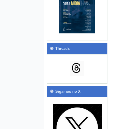
Threads
Siga-nos no X