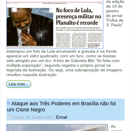
da edição
de 19 de
janeiro
do jornal
‘Folha de
S. Paulo”
estampou um foto de Lula arrumando a gravata e na frente
aparece um vidro quebrado, com um furo, como se tivesse
sido atingido por um tiro. A foto de Gabriela Biló “foi feita com
múltipla exposição”, segundo registra o próprio jornal na
legenda da ilustração. Ou seja, uma sobreposição de imagens
resultou naquela ilustração.
Leia mais...
Ataque aos Três Poderes em Brasília não foi
um Cisne Negro
Email
Criado: 09 Janeiro 2023
|
As
cenas