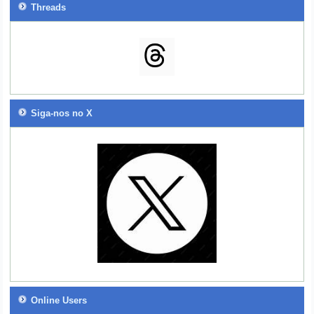
Threads
Siga-nos no X
Online Users