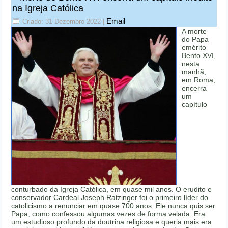
na Igreja Católica
Email
Criado: 31 Dezembro 2022
|
A morte
do Papa
emérito
Bento XVI,
nesta
manhã,
em Roma,
encerra
um
capítulo
conturbado da Igreja Católica, em quase mil anos. O erudito e
conservador Cardeal Joseph Ratzinger foi o primeiro líder do
catolicismo a renunciar em quase 700 anos. Ele nunca quis ser
Papa, como confessou algumas vezes de forma velada. Era
um estudioso profundo da doutrina religiosa e queria mais era