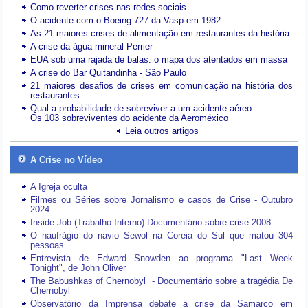
Como reverter crises nas redes sociais
O acidente com o Boeing 727 da Vasp em 1982
As 21 maiores crises de alimentação em restaurantes da história
A crise da água mineral Perrier
EUA sob uma rajada de balas: o mapa dos atentados em massa
A crise do Bar Quitandinha - São Paulo
21 maiores desafios de crises em comunicação na história dos
restaurantes
Qual a probabilidade de sobreviver a um acidente aéreo.
Os 103 sobreviventes do acidente da Aeroméxico
Leia outros artigos
A Crise no Vídeo
A Igreja oculta
Filmes ou Séries sobre Jornalismo e casos de Crise - Outubro
2024
Inside Job (Trabalho Interno) Documentário sobre crise 2008
O naufrágio do navio Sewol na Coreia do Sul que matou 304
pessoas
Entrevista de Edward Snowden ao programa "Last Week
Tonight", de John Oliver
The Babushkas of Chernobyl - Documentário sobre a tragédia De
Chernobyl
Observatório da Imprensa debate a crise da Samarco em