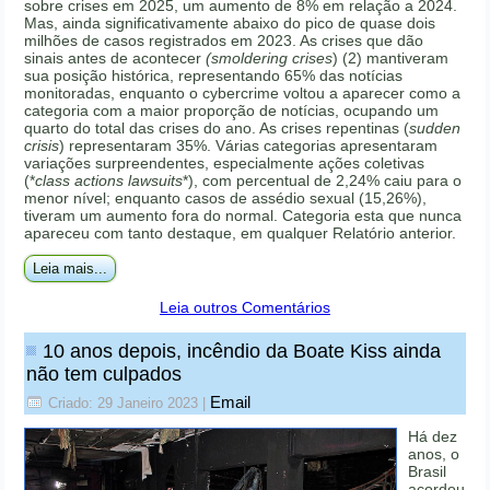
sobre crises em 2025, um aumento de 8% em relação a 2024.
Mas, ainda significativamente abaixo do pico de quase dois
milhões de casos registrados em 2023. As crises que dão
sinais antes de acontecer
(smoldering crises
) (2) mantiveram
sua posição histórica, representando 65% das notícias
monitoradas, enquanto o cybercrime voltou a aparecer como a
categoria com a maior proporção de notícias, ocupando um
quarto do total das crises do ano. As crises repentinas (
sudden
crisis
) representaram 35%. Várias categorias apresentaram
variações surpreendentes, especialmente ações coletivas
(*
class actions lawsuits
*), com percentual de 2,24% caiu para o
menor nível; enquanto casos de assédio sexual (15,26%),
tiveram um aumento fora do normal. Categoria esta que nunca
apareceu com tanto destaque, em qualquer Relatório anterior.
Leia mais...
Leia outros Comentários
10 anos depois, incêndio da Boate Kiss ainda
não tem culpados
Email
Criado: 29 Janeiro 2023
|
Há dez
anos, o
Brasil
acordou