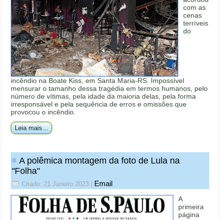
com as
cenas
terríveis
do
incêndio na Boate Kiss, em Santa Maria-RS. Impossível
mensurar o tamanho dessa tragédia em termos humanos, pelo
número de vítimas, pela idade da maioria delas, pela forma
irresponsável e pela sequência de erros e omissões que
provocou o incêndio.
Leia mais...
A polêmica montagem da foto de Lula na
"Folha"
Email
Criado: 21 Janeiro 2023
|
A
primeira
página