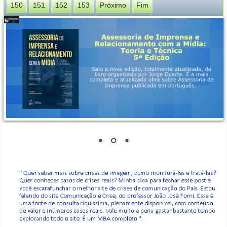
150
151
152
153
Próximo
Fim