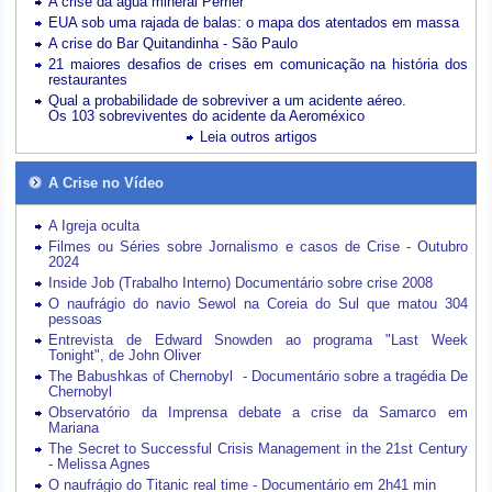
A crise da água mineral Perrier
EUA sob uma rajada de balas: o mapa dos atentados em massa
A crise do Bar Quitandinha - São Paulo
21 maiores desafios de crises em comunicação na história dos
restaurantes
Qual a probabilidade de sobreviver a um acidente aéreo.
Os 103 sobreviventes do acidente da Aeroméxico
Leia outros artigos
A Crise no Vídeo
A Igreja oculta
Filmes ou Séries sobre Jornalismo e casos de Crise - Outubro
2024
Inside Job (Trabalho Interno) Documentário sobre crise 2008
O naufrágio do navio Sewol na Coreia do Sul que matou 304
pessoas
Entrevista de Edward Snowden ao programa "Last Week
Tonight", de John Oliver
The Babushkas of Chernobyl - Documentário sobre a tragédia De
Chernobyl
Observatório da Imprensa debate a crise da Samarco em
Mariana
The Secret to Successful Crisis Management in the 21st Century
- Melissa Agnes
O naufrágio do Titanic real time - Documentário em 2h41 min