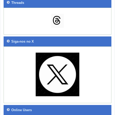
Threads
Siga-nos no X
Online Users