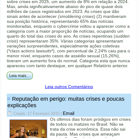
sobre crises em 2025, um aumento de 8% em relação a 2024.
Mas, ainda significativamente abaixo do pico de quase dois
milhões de casos registrados em 2023. As crises que dão
sinais antes de acontecer
(smoldering crises
) (2) mantiveram
sua posição histórica, representando 65% das notícias
monitoradas, enquanto o cybercrime voltou a aparecer como a
categoria com a maior proporção de notícias, ocupando um
quarto do total das crises do ano. As crises repentinas (
sudden
crisis
) representaram 35%. Várias categorias apresentaram
variações surpreendentes, especialmente ações coletivas
(*
class actions lawsuits
*), com percentual de 2,24% caiu para o
menor nível; enquanto casos de assédio sexual (15,26%),
tiveram um aumento fora do normal. Categoria esta que nunca
apareceu com tanto destaque, em qualquer Relatório anterior.
Leia mais...
Leia outros Comentários
Reputação em perigo: muitas crises e poucas
explicações
Email
Criado: 17 Fevereiro 2015
|
Os últimos dias foram pródigos em crises
de todos os matizes no Brasil. Não se
trata da crise econômica. Essa não sai
da pauta. Mas crises que ameaçam