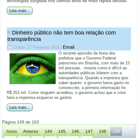
tecnologias surgidas nos últimos anos de mais rápida difusão.
Leia mais...
Dinheiro público não tem boa relação com
transparência
Email
Criado: 17 Fevereiro 2015
|
O recente episódio da festa dos
prefeitos que o Governo Federal
patrocinou em Brasília, com mais de 15
mil pessoas, mostra como é difícil as
autoridades públicas lidarem com a
transparência. Quando a imprensa quis
saber quanto o governo havia gasto no
convescote, a primeira informação foi
R$ 253 mil. Como ninguém acreditou, o governo achou que a crise
faria a imprensa esquecer os gastos.
Leia mais...
Página 149 de 163
Início
Anterior
144
145
146
147
148
149