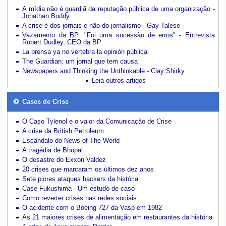
A mídia não é guardiã da reputação pública de uma organização -
Jonathan Boddy
A crise é dos jornais e não do jornalismo - Gay Talese
Vazamento da BP: "Foi uma sucessão de erros" - Entrevista
Robert Dudley, CEO da BP
La prensa ya no vertebra la opinión pública
The Guardian: um jornal que tem causa
Newspapers and Thinking the Unthinkable - Clay Shirky
Leia outros artigos
Cases de Crise
O Caso Tylenol e o valor da Comunicação de Crise
A crise da British Petroleum
Escândalo do News of The World
A tragédia de Bhopal
O desastre do Exxon Valdez
20 crises que marcaram os últimos dez anos
Sete piores ataques hackers da história
Case Fukushima - Um estudo de caso
Como reverter crises nas redes sociais
O acidente com o Boeing 727 da Vasp em 1982
As 21 maiores crises de alimentação em restaurantes da história