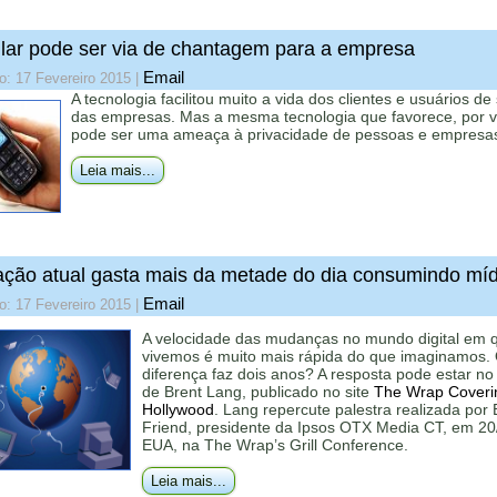
lar pode ser via de chantagem para a empresa
Email
o: 17 Fevereiro 2015
|
A tecnologia facilitou muito a vida dos clientes e usuários de
das empresas. Mas a mesma tecnologia que favorece, por 
pode ser uma ameaça à privacidade de pessoas e empresa
Leia mais...
ção atual gasta mais da metade do dia consumindo míd
Email
o: 17 Fevereiro 2015
|
A velocidade das mudanças no mundo digital em 
vivemos é muito mais rápida do que imaginamos.
diferença faz dois anos? A resposta pode estar no 
de Brent Lang, publicado no site
The Wrap Coveri
Hollywood
. Lang repercute palestra realizada por
Friend, presidente da Ipsos OTX Media CT, em 20
EUA, na The Wrap’s Grill Conference.
Leia mais...