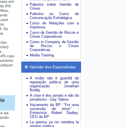
rises em
Palestra sobre Gestão de
 de 8%
Crises
 Mas,
Palestra ou Curso de
mente
Comunicação Estratégica
quase
Curso de Relações com a
sos
Imprensa
3. As
Curso de Gestão de Riscos e
ua
Crises Corporativas
Curso in Company de Gestão
cias,
de Riscos e Crises
isis
)
Corporativas
s,
Media Training
24% caiu
aumento
ualquer
Opinião dos Especialistas
A mídia não é guardiã da
reputação pública de uma
organização - Jonathan
Boddy
A crise é dos jornais e não do
ia
jornalismo - Gay Talese
Vazamento da BP: "Foi uma
sucessão de erros" -
no da
Entrevista Robert Dudley,
CEO da BP
uando
La prensa ya no vertebra la
opinión pública
 de