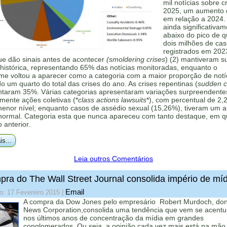
mil notícias sobre c
2025, um aumento
em relação a 2024.
ainda significativa
abaixo do pico de 
dois milhões de ca
registrados em 202
ue dão sinais antes de acontecer
(smoldering crises
) (2) mantiveram s
histórica, representando 65% das notícias monitoradas, enquanto o
me voltou a aparecer como a categoria com a maior proporção de notí
 um quarto do total das crises do ano. As crises repentinas (
sudden cr
ntaram 35%. Várias categorias apresentaram variações surpreendente
mente ações coletivas (*
class actions lawsuits
*), com percentual de 2,
menor nível; enquanto casos de assédio sexual (15,26%), tiveram um 
 normal. Categoria esta que nunca apareceu com tanto destaque, em q
o anterior.
is...
Leia outros Comentários
ra do The Wall Street Journal consolida império de míd
Email
o: 17 Fevereiro 2015
|
A compra da Dow Jones pelo empresário Robert Murdoch, do
News Corporation,consolida uma tendência que vem se acent
nos últimos anos de concentração da mídia em grandes
conglomerados. Ou seja, a opinião cada vez mais está na mão