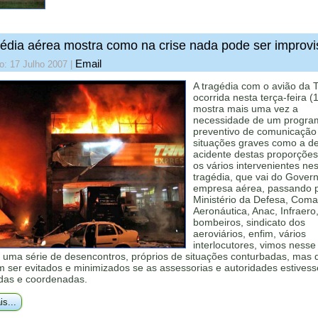
édia aérea mostra como na crise nada pode ser improv
Email
o: 17 Julho 2007
|
A tragédia com o avião da
ocorrida nesta terça-feira (
mostra mais uma vez a
necessidade de um progra
preventivo de comunicação
situações graves como a d
acidente destas proporções
os vários intervenientes ne
tragédia, que vai do Gover
empresa aérea, passando 
Ministério da Defesa, Com
Aeronáutica, Anac, Infraero,
bombeiros, sindicato dos
aeroviários, enfim, vários
interlocutores, vimos nesse
o uma série de desencontros, próprios de situações conturbadas, mas 
m ser evitados e minimizados se as assessorias e autoridades estives
das e coordenadas.
is...