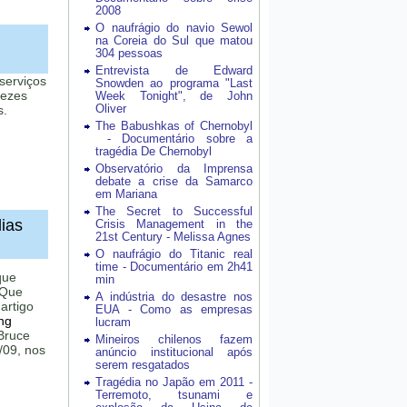
2008
O naufrágio do navio Sewol
na Coreia do Sul que matou
304 pessoas
Entrevista de Edward
 serviços
Snowden ao programa "Last
vezes
Week Tonight", de John
Oliver
s.
The Babushkas of Chernobyl
- Documentário sobre a
tragédia De Chernobyl
Observatório da Imprensa
debate a crise da Samarco
em Mariana
The Secret to Successful
ias
Crisis Management in the
21st Century - Melissa Agnes
O naufrágio do Titanic real
time - Documentário em 2h41
que
min
 Que
A indústria do desastre nos
artigo
EUA - Como as empresas
ng
lucram
 Bruce
Mineiros chilenos fazem
/09, nos
anúncio institucional após
serem resgatados
Tragédia no Japão em 2011 -
Terremoto, tsunami e