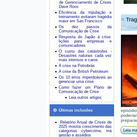
de Gerenciamento de Crises
Dave Roos
Eficiência da tripulação e
treinamento evitaram tragédia
Trag
maior em San Francisco
Os dez passos da
Criad
Comunicação de Crise
Resposta do Japão à crise:
lições para empresas e
comunicadores
O custo das catástrofes -
Desastres naturais cada vez
mais intensos e caros
A crise na Petrobrás
A crise da British Petroleum
Os 10 erros imperdoáveis ao
gerenciar uma crise
Como fazer um Plano de
Comunicação de Crise
Leia outros artigos
Últimas inclusões
episódi
poderia
prepara
Relatório Anual de Crises de
2025 mostra crescimento das
Leia ma
categorias cybercrime, má
gestão e assédios