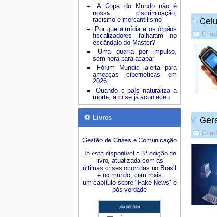
A Copa do Mundo não é
nossa: discriminação,
racismo e mercantilismo
Celu
Por que a mídia e os órgãos
Criad
fiscalizadores falharam no
escândalo do Master?
Uma guerra por impulso,
sem hora para acabar
Fórum Mundial alerta para
ameaças cibernéticas em
2026
Quando o país naturaliza a
morte, a crise já aconteceu
Livros
Gera
Criad
Gestão de Crises e Comunicação
Já está disponível a 3ª edição do
livro, atualizada com as
últimas crises ocorridas no Brasil
e no mundo; com mais
um capítulo sobre "Fake News" e
pós-verdade