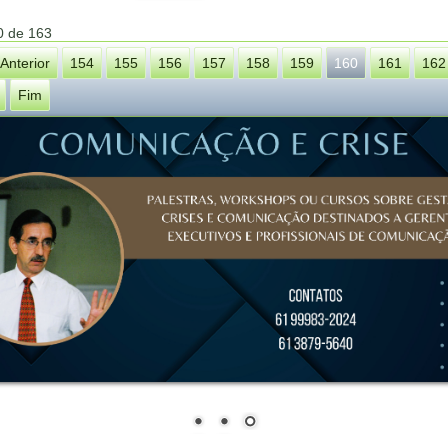
0 de 163
Anterior
154
155
156
157
158
159
160
161
162
Fim