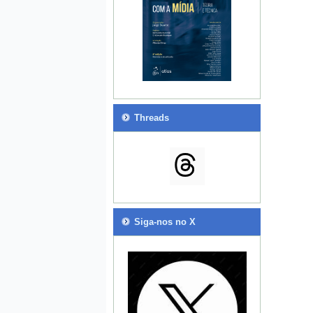
Threads
Siga-nos no X