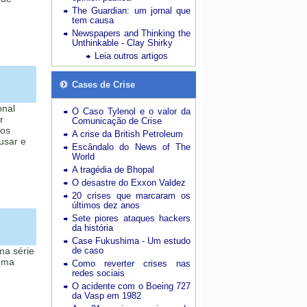
The Guardian: um jornal que
tem causa
Newspapers and Thinking the
Unthinkable - Clay Shirky
Leia outros artigos
Cases de Crise
onal
O Caso Tylenol e o valor da
r
Comunicação de Crise
mos
A crise da British Petroleum
usar e
Escândalo do News of The
World
A tragédia de Bhopal
O desastre do Exxon Valdez
20 crises que marcaram os
últimos dez anos
Sete piores ataques hackers
da história
Case Fukushima - Um estudo
ma série
de caso
uma
Como reverter crises nas
redes sociais
O acidente com o Boeing 727
da Vasp em 1982