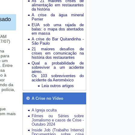
As 21 maiores crises de
alimentação em restaurantes
da história
A crise da água mineral
isado
Perrier
EUA sob uma rajada de
balas: o mapa dos atentados
em massa
 TAM
A crise do Bar Quitandinha -
17/07)
São Paulo
21 maiores desafios de
ma
crises em comunicação na
 para
história dos restaurantes
e um
Qual a probabilidade de
. Entre
sobreviver a um acidente
ssa
aéreo.
no à
Os 103 sobreviventes do
por
acidente da Aeroméxico
ando da
Leia outros artigos
 polícia,
A Crise no Vídeo
que
A Igreja oculta
sem mais
Filmes ou Séries sobre
Jornalismo e casos de Crise -
Outubro 2024
Inside Job (Trabalho Interno)
Documentário sobre crise