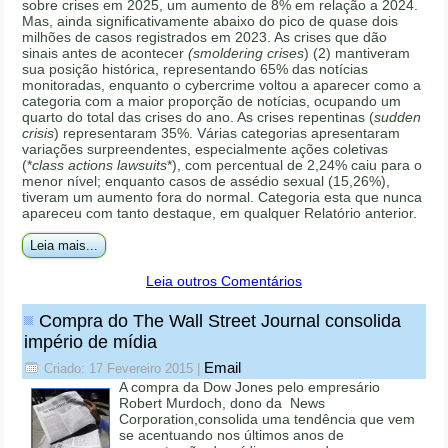
sobre crises em 2025, um aumento de 8% em relação a 2024.
Mas, ainda significativamente abaixo do pico de quase dois
milhões de casos registrados em 2023. As crises que dão
sinais antes de acontecer
(smoldering crises
) (2) mantiveram
sua posição histórica, representando 65% das notícias
monitoradas, enquanto o cybercrime voltou a aparecer como a
categoria com a maior proporção de notícias, ocupando um
quarto do total das crises do ano. As crises repentinas (
sudden
crisis
) representaram 35%. Várias categorias apresentaram
variações surpreendentes, especialmente ações coletivas
(*
class actions lawsuits
*), com percentual de 2,24% caiu para o
menor nível; enquanto casos de assédio sexual (15,26%),
tiveram um aumento fora do normal. Categoria esta que nunca
apareceu com tanto destaque, em qualquer Relatório anterior.
Leia mais...
Leia outros Comentários
Compra do The Wall Street Journal consolida
império de mídia
Email
Criado: 17 Fevereiro 2015
|
A compra da Dow Jones pelo empresário
Robert Murdoch, dono da News
Corporation,consolida uma tendência que vem
se acentuando nos últimos anos de