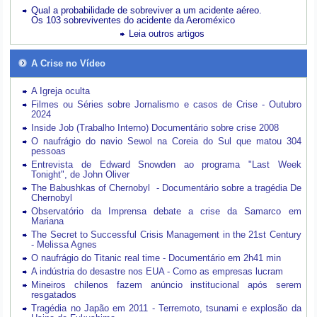
Qual a probabilidade de sobreviver a um acidente aéreo.
Os 103 sobreviventes do acidente da Aeroméxico
Leia outros artigos
A Crise no Vídeo
A Igreja oculta
Filmes ou Séries sobre Jornalismo e casos de Crise - Outubro
2024
Inside Job (Trabalho Interno) Documentário sobre crise 2008
O naufrágio do navio Sewol na Coreia do Sul que matou 304
pessoas
Entrevista de Edward Snowden ao programa "Last Week
Tonight", de John Oliver
The Babushkas of Chernobyl - Documentário sobre a tragédia De
Chernobyl
Observatório da Imprensa debate a crise da Samarco em
Mariana
The Secret to Successful Crisis Management in the 21st Century
- Melissa Agnes
O naufrágio do Titanic real time - Documentário em 2h41 min
A indústria do desastre nos EUA - Como as empresas lucram
Mineiros chilenos fazem anúncio institucional após serem
resgatados
Tragédia no Japão em 2011 - Terremoto, tsunami e explosão da