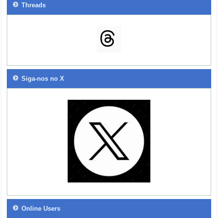
Threads
Siga-nos no X
Online Users