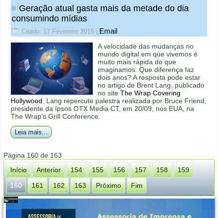
Geração atual gasta mais da metade do dia
consumindo mídias
Email
Criado: 17 Fevereiro 2015
|
A velocidade das mudanças no
mundo digital em que vivemos é
muito mais rápida do que
imaginamos. Que diferença faz
dois anos? A resposta pode estar
no artigo de Brent Lang, publicado
no site
The Wrap Covering
Hollywood
. Lang repercute palestra realizada por Bruce Friend,
presidente da Ipsos OTX Media CT, em 20/09, nos EUA, na
The Wrap’s Grill Conference.
Leia mais...
Página 160 de 163
Início
Anterior
154
155
156
157
158
159
160
161
162
163
Próximo
Fim