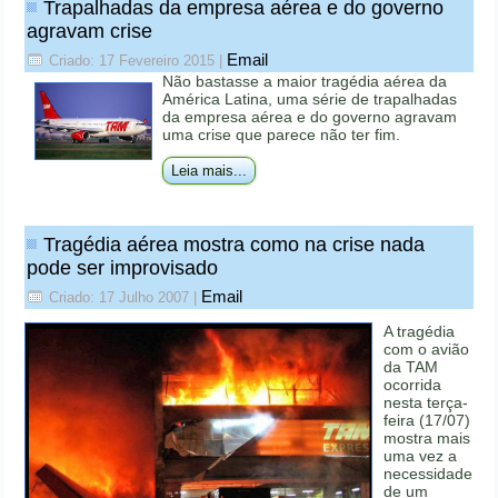
Trapalhadas da empresa aérea e do governo
agravam crise
Email
Criado: 17 Fevereiro 2015
|
Não bastasse a maior tragédia aérea da
América Latina, uma série de trapalhadas
da empresa aérea e do governo agravam
uma crise que parece não ter fim.
Leia mais...
Tragédia aérea mostra como na crise nada
pode ser improvisado
Email
Criado: 17 Julho 2007
|
A tragédia
com o avião
da TAM
ocorrida
nesta terça-
feira (17/07)
mostra mais
uma vez a
necessidade
de um