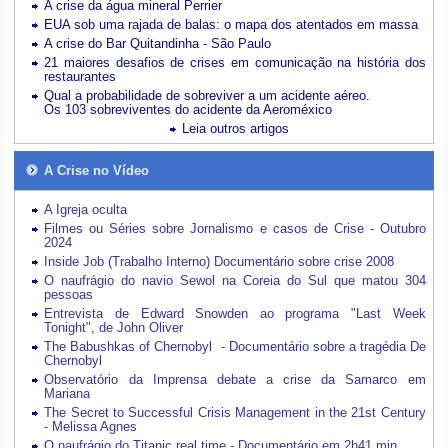
A crise da água mineral Perrier
EUA sob uma rajada de balas: o mapa dos atentados em massa
A crise do Bar Quitandinha - São Paulo
21 maiores desafios de crises em comunicação na história dos
restaurantes
Qual a probabilidade de sobreviver a um acidente aéreo.
Os 103 sobreviventes do acidente da Aeroméxico
Leia outros artigos
A Crise no Vídeo
A Igreja oculta
Filmes ou Séries sobre Jornalismo e casos de Crise - Outubro
2024
Inside Job (Trabalho Interno) Documentário sobre crise 2008
O naufrágio do navio Sewol na Coreia do Sul que matou 304
pessoas
Entrevista de Edward Snowden ao programa "Last Week
Tonight", de John Oliver
The Babushkas of Chernobyl - Documentário sobre a tragédia De
Chernobyl
Observatório da Imprensa debate a crise da Samarco em
Mariana
The Secret to Successful Crisis Management in the 21st Century
- Melissa Agnes
O naufrágio do Titanic real time - Documentário em 2h41 min