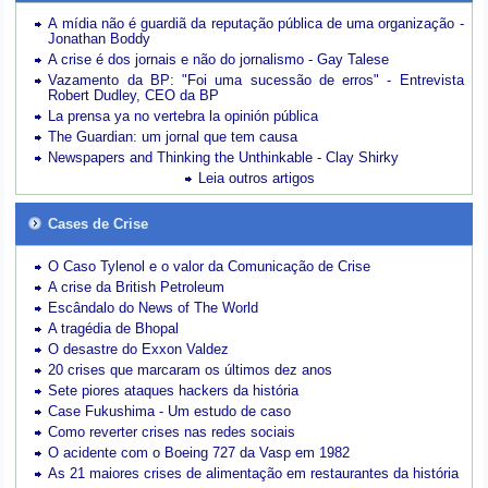
A mídia não é guardiã da reputação pública de uma organização -
Jonathan Boddy
A crise é dos jornais e não do jornalismo - Gay Talese
Vazamento da BP: "Foi uma sucessão de erros" - Entrevista
Robert Dudley, CEO da BP
La prensa ya no vertebra la opinión pública
The Guardian: um jornal que tem causa
Newspapers and Thinking the Unthinkable - Clay Shirky
Leia outros artigos
Cases de Crise
O Caso Tylenol e o valor da Comunicação de Crise
A crise da British Petroleum
Escândalo do News of The World
A tragédia de Bhopal
O desastre do Exxon Valdez
20 crises que marcaram os últimos dez anos
Sete piores ataques hackers da história
Case Fukushima - Um estudo de caso
Como reverter crises nas redes sociais
O acidente com o Boeing 727 da Vasp em 1982
As 21 maiores crises de alimentação em restaurantes da história