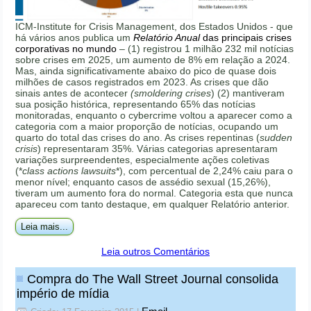
ICM-Institute for Crisis Management, dos Estados Unidos - que
há vários anos publica um
Relatório Anual
das principais crises
corporativas no mundo
– (1) registrou 1 milhão 232 mil notícias
sobre crises em 2025, um aumento de 8% em relação a 2024.
Mas, ainda significativamente abaixo do pico de quase dois
milhões de casos registrados em 2023. As crises que dão
sinais antes de acontecer
(smoldering crises
) (2) mantiveram
sua posição histórica, representando 65% das notícias
monitoradas, enquanto o cybercrime voltou a aparecer como a
categoria com a maior proporção de notícias, ocupando um
quarto do total das crises do ano. As crises repentinas (
sudden
crisis
) representaram 35%. Várias categorias apresentaram
variações surpreendentes, especialmente ações coletivas
(*
class actions lawsuits
*), com percentual de 2,24% caiu para o
menor nível; enquanto casos de assédio sexual (15,26%),
tiveram um aumento fora do normal. Categoria esta que nunca
apareceu com tanto destaque, em qualquer Relatório anterior.
Leia mais...
Leia outros Comentários
Compra do The Wall Street Journal consolida
império de mídia