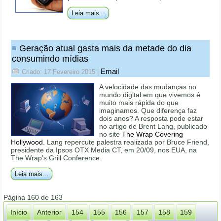
Leia mais...
Geração atual gasta mais da metade do dia
consumindo mídias
Email
Criado: 17 Fevereiro 2015
|
A velocidade das mudanças no
mundo digital em que vivemos é
muito mais rápida do que
imaginamos. Que diferença faz
dois anos? A resposta pode estar
no artigo de Brent Lang, publicado
no site
The Wrap Covering
Hollywood
. Lang repercute palestra realizada por Bruce Friend,
presidente da Ipsos OTX Media CT, em 20/09, nos EUA, na
The Wrap’s Grill Conference.
Leia mais...
Página 160 de 163
Início
Anterior
154
155
156
157
158
159