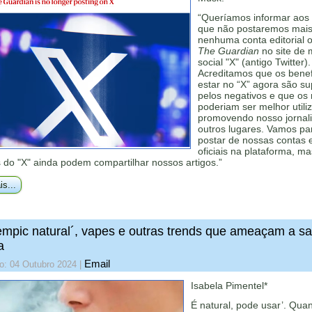
“Queríamos informar aos 
que não postaremos mai
nenhuma conta editorial of
The Guardian
no site de 
social "X" (antigo Twitter).
Acreditamos que os benef
estar no “X” agora são s
pelos negativos e que os
poderiam ser melhor utili
promovendo nosso jorna
outros lugares. Vamos pa
postar de nossas contas e
oficiais na plataforma, ma
 do "X" ainda podem compartilhar nossos artigos.”
is...
mpic natural´, vapes e outras trends que ameaçam a s
a
Email
o: 04 Outubro 2024
|
Isabela Pimentel*
É natural, pode usar’. Qua