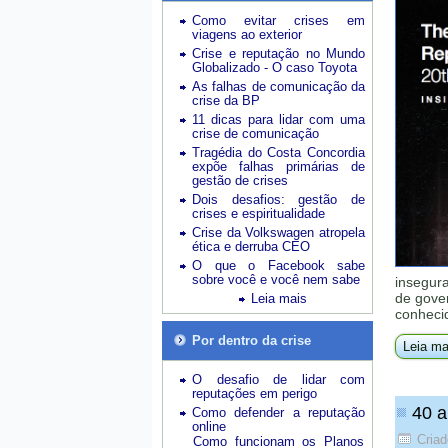
Como evitar crises em
viagens ao exterior
Crise e reputação no Mundo
Globalizado - O caso Toyota
As falhas de comunicação da
crise da BP
11 dicas para lidar com uma
crise de comunicação
Tragédia do Costa Concordia
expõe falhas primárias de
gestão de crises
Dois desafios: gestão de
crises e espiritualidade
Crise da Volkswagen atropela
ética e derruba CEO
O que o Facebook sabe
sobre você e você nem sabe
insegur
de gove
Leia mais
conheci
Por dentro da crise
Leia ma
O desafio de lidar com
reputações em perigo
40 a
Como defender a reputação
online
Cria
Como funcionam os Planos