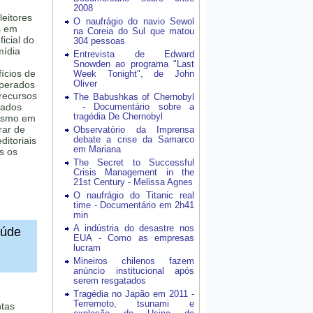
2008
leitores
O naufrágio do navio Sewol
s em
na Coreia do Sul que matou
icial do
304 pessoas
mídia
Entrevista de Edward
Snowden ao programa "Last
ícios de
Week Tonight", de John
Oliver
uperados
 recursos
The Babushkas of Chernobyl
zados
- Documentário sobre a
tragédia De Chernobyl
lismo em
rar de
Observatório da Imprensa
debate a crise da Samarco
ditoriais
em Mariana
s os
The Secret to Successful
Crisis Management in the
21st Century - Melissa Agnes
O naufrágio do Titanic real
time - Documentário em 2h41
min
A indústria do desastre nos
aúde
EUA - Como as empresas
lucram
Mineiros chilenos fazem
anúncio institucional após
serem resgatados
Tragédia no Japão em 2011 -
Terremoto, tsunami e
ntas