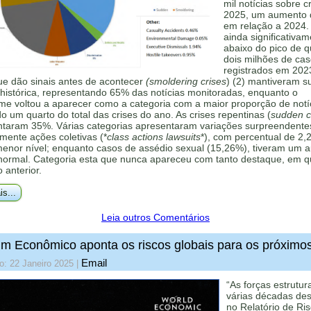
mil notícias sobre c
2025, um aumento
em relação a 2024.
ainda significativa
abaixo do pico de 
dois milhões de ca
registrados em 202
ue dão sinais antes de acontecer
(smoldering crises
) (2) mantiveram s
histórica, representando 65% das notícias monitoradas, enquanto o
me voltou a aparecer como a categoria com a maior proporção de notí
 um quarto do total das crises do ano. As crises repentinas (
sudden cr
ntaram 35%. Várias categorias apresentaram variações surpreendente
mente ações coletivas (*
class actions lawsuits
*), com percentual de 2,
menor nível; enquanto casos de assédio sexual (15,26%), tiveram um 
 normal. Categoria esta que nunca apareceu com tanto destaque, em q
o anterior.
is...
Leia outros Comentários
m Econômico aponta os riscos globais para os próximo
Email
o: 22 Janeiro 2025
|
“As forças estrutur
várias décadas de
no Relatório de Ri