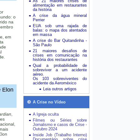
As 21 maiores crises de
alimentação em restaurantes
da história
or
A crise da água mineral
mundo: o
Perrier
rido na
EUA sob uma rajada de
ezembro
balas: o mapa dos atentados
em massa
de, em
A crise do Bar Quitandinha -
ta
São Paulo
ade
21 maiores desafios de
l
crises em comunicação na
de.
história dos restaurantes
Qual a probabilidade de
sobreviver a um acidente
aéreo.
Os 103 sobreviventes do
acidente da Aeroméxico
e Elon
Leia outros artigos
A Crise no Vídeo
rdian
,
A Igreja oculta
tes
Filmes ou Séries sobre
acional,
Jornalismo e casos de Crise -
mais
Outubro 2024
Elon
Inside Job (Trabalho Interno)
Documentário sobre crise