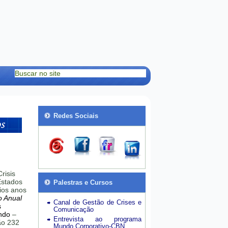
Redes Sociais
risis
stados
Palestras e Cursos
ios anos
o Anual
Canal de Gestão de Crises e
s
Comunicação
ndo
–
Entrevista ao programa
hão 232
Mundo Corporativo-CBN