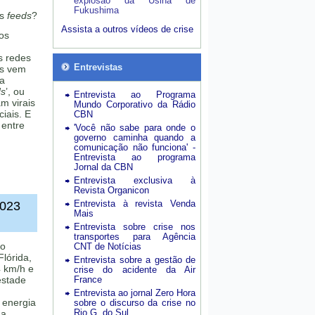
explosão da Usina de
Fukushima
os
feeds
?
Assista a outros vídeos de crise
os
s redes
Entrevistas
as vem
ma
ds
’, ou
Entrevista ao Programa
m virais
Mundo Corporativo da Rádio
iais. E
CBN
 entre
'Você não sabe para onde o
governo caminha quando a
comunicação não funciona' -
Entrevista ao programa
Jornal da CBN
Entrevista exclusiva à
Revista Organicon
Entrevista à revista Venda
2023
Mais
Entrevista sobre crise nos
transportes para Agência
 o
CNT de Notícias
lórida,
Entrevista sobre a gestão de
 km/h e
crise do acidente da Air
estade
France
Entrevista ao jornal Zero Hora
 energia
sobre o discurso da crise no
Rio G. do Sul
na