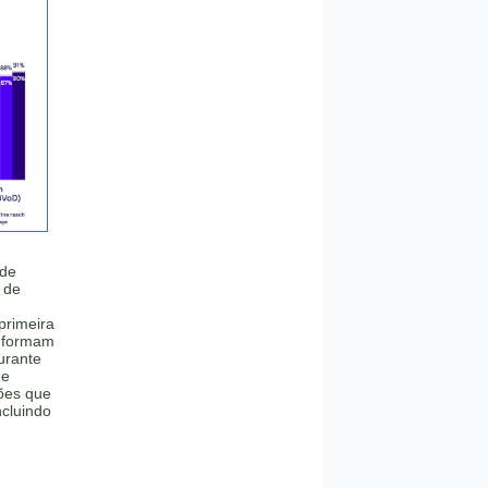
 de
 de
primeira
informam
urante
de
ções que
cluindo