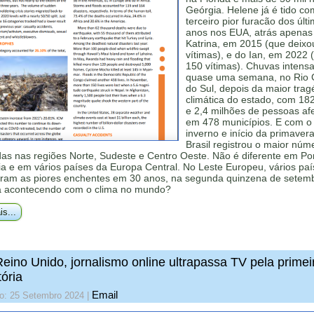
Geórgia. Helene já é tido co
terceiro pior furacão dos últ
anos nos EUA, atrás apenas
Katrina, em 2015 (que deixou
vítimas), e do Ian, em 2022
150 vítimas). Chuvas intensa
quase uma semana, no Rio
do Sul, depois da maior trag
climática do estado, com 18
e 2,4 milhões de pessoas af
em 478 municípios. E com o 
inverno e início da primavera
Brasil registrou o maior núm
as nas regiões Norte, Sudeste e Centro Oeste. Não é diferente em Por
a e em vários países da Europa Central. No Leste Europeu, vários pa
aram as piores enchentes em 30 anos, na segunda quinzena de setem
á acontecendo com o clima no mundo?
is...
eino Unido, jornalismo online ultrapassa TV pela primei
tória
Email
do: 25 Setembro 2024
|