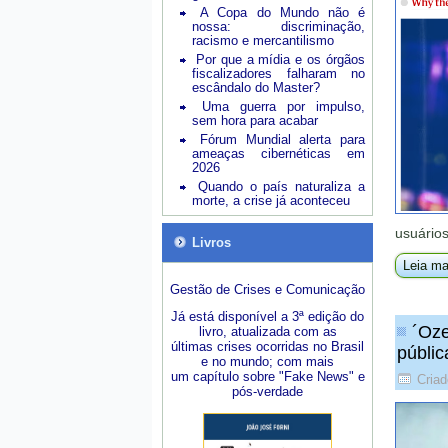
A Copa do Mundo não é
nossa: discriminação,
racismo e mercantilismo
Por que a mídia e os órgãos
fiscalizadores falharam no
escândalo do Master?
Uma guerra por impulso,
sem hora para acabar
Fórum Mundial alerta para
ameaças cibernéticas em
2026
Quando o país naturaliza a
morte, a crise já aconteceu
usuários
Livros
Leia ma
Gestão de Crises e Comunicação
Já está disponível a 3ª edição do
´Oze
livro, atualizada com as
últimas crises ocorridas no Brasil
públic
e no mundo; com mais
um capítulo sobre "Fake News" e
Criad
pós-verdade