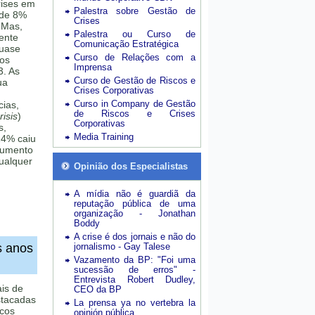
rises em
Palestra sobre Gestão de
 de 8%
Crises
 Mas,
Palestra ou Curso de
mente
Comunicação Estratégica
quase
Curso de Relações com a
sos
Imprensa
3. As
Curso de Gestão de Riscos e
ua
Crises Corporativas
Curso in Company de Gestão
cias,
de Riscos e Crises
isis
)
Corporativas
s,
Media Training
24% caiu
aumento
ualquer
Opinião dos Especialistas
A mídia não é guardiã da
reputação pública de uma
organização - Jonathan
Boddy
A crise é dos jornais e não do
s anos
jornalismo - Gay Talese
Vazamento da BP: "Foi uma
sucessão de erros" -
Entrevista Robert Dudley,
ais de
CEO da BP
stacadas
La prensa ya no vertebra la
scos
opinión pública