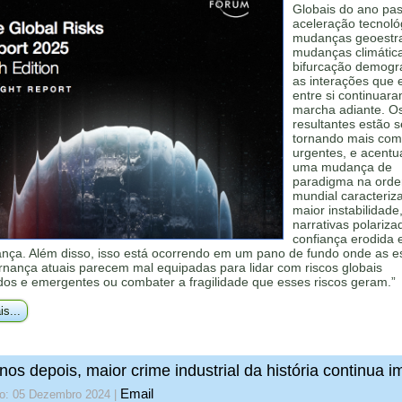
Globais do ano pa
aceleração tecnoló
mudanças geoestra
mudanças climátic
bifurcação demográ
as interações que 
entre si continuar
marcha adiante. Os
resultantes estão s
tornando mais com
urgentes, e acent
uma mudança de
paradigma na ord
mundial caracteriz
maior instabilidade
narrativas polariza
confiança erodida 
ança. Além disso, isso está ocorrendo em um pano de fundo onde as es
rnança atuais parecem mal equipadas para lidar com riscos globais
dos e emergentes ou combater a fragilidade que esses riscos geram.”
is...
nos depois, maior crime industrial da história continua 
Email
do: 05 Dezembro 2024
|