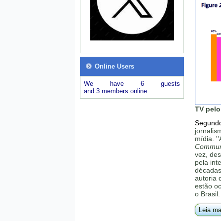
Online Users
We have 6 guests
and 3 members online
TV pelo
Segundo
jornalis
mídia. '
Communi
vez, de
pela in
décadas 
autoria
estão o
o Brasil.
Leia ma