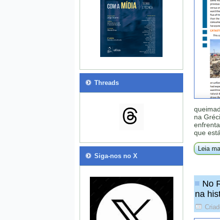
Threads
queimad
na Gréci
enfrent
que est
Leia ma
Siga-nos no X
No R
na his
Cria