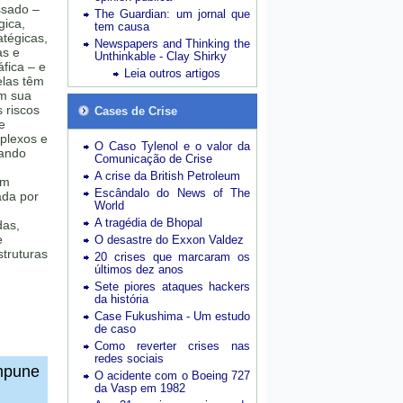
ssado –
The Guardian: um jornal que
gica,
tem causa
tégicas,
Newspapers and Thinking the
as e
Unthinkable - Clay Shirky
fica – e
Leia outros artigos
elas têm
am sua
 riscos
Cases de Crise
e
plexos e
O Caso Tylenol e o valor da
uando
Comunicação de Crise
A crise da British Petroleum
em
Escândalo do News of The
ada por
World
,
A tragédia de Bhopal
das,
e
O desastre do Exxon Valdez
truturas
20 crises que marcaram os
últimos dez anos
Sete piores ataques hackers
da história
Case Fukushima - Um estudo
de caso
Como reverter crises nas
redes sociais
impune
O acidente com o Boeing 727
da Vasp em 1982