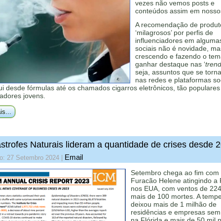
vezes não vemos posts e
conteúdos assim em noss
A recomendação de produt
‘milagrosos’ por perfis de
influenciadores em alguma
sociais não é novidade, m
crescendo e fazendo o te
ganhar destaque nas ‘
tren
seja, assuntos que se torna
nas redes e plataformas soc
lui desde fórmulas até os chamados cigarros eletrônicos, tão populares
iadores jovens.
is...
strofes Naturais lideram a quantidade de crises desde 
Email
do: 27 Setembro 2024
|
Setembro chega ao fim com
Furacão Helene atingindo a F
nos EUA, com ventos de 224
mais de 100 mortes. A temp
deixou mais de 1 milhão de
residências e empresas sem
na Flórida e mais de 50 mil 