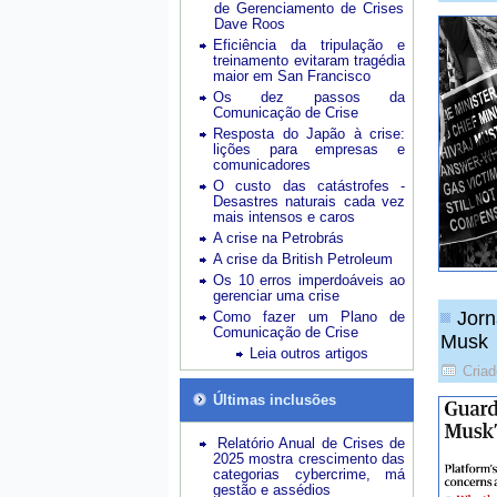
de Gerenciamento de Crises
Dave Roos
Eficiência da tripulação e
treinamento evitaram tragédia
maior em San Francisco
Os dez passos da
Comunicação de Crise
Resposta do Japão à crise:
lições para empresas e
comunicadores
O custo das catástrofes -
Desastres naturais cada vez
mais intensos e caros
A crise na Petrobrás
A crise da British Petroleum
Os 10 erros imperdoáveis ao
gerenciar uma crise
Jorn
Como fazer um Plano de
Comunicação de Crise
Musk
Leia outros artigos
Cria
Últimas inclusões
Relatório Anual de Crises de
2025 mostra crescimento das
categorias cybercrime, má
gestão e assédios