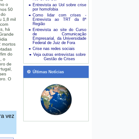
mo o
Entrevista ao Uol sobre crise
imos 50
por homofobia
 do
Como lidar com crises -
 1,8 mil
Entrevista ao TRT da 8ª
Região
 (com
s, há
Entrevista ao site do Curso
 Grande
de Comunicação
Empresarial, da Universidade
édia
Federal de Juiz de Fora
2 mortos
Crise nas redes sociais
etadas
fim do
Veja outras entrevistas sobre
, o
Gestão de Crises
ero de
tugal,
Últimas Notícias
íses
bro. O
ra vez