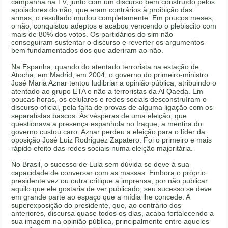
campanha na TV, junto com um discurso bem construído pelos
apoiadores do não, que eram contrários à proibição das
armas, o resultado mudou completamente. Em poucos meses,
o não, conquistou adeptos e acabou vencendo o plebiscito com
mais de 80% dos votos. Os partidários do sim não
conseguiram sustentar o discurso e reverter os argumentos
bem fundamentados dos que aderiram ao não.
Na Espanha, quando do atentado terrorista na estação de
Atocha, em Madrid, em 2004, o governo do primeiro-ministro
José Maria Aznar tentou ludibriar a opinião pública, atribuindo o
atentado ao grupo ETA e não a terroristas da Al Qaeda. Em
poucas horas, os celulares e redes sociais desconstruíram o
discurso oficial, pela falta de provas de alguma ligação com os
separatistas bascos. Às vésperas de uma eleição, que
questionava a presença espanhola no Iraque, a mentira do
governo custou caro. Aznar perdeu a eleição para o líder da
oposição José Luiz Rodriguez Zapatero. Foi o primeiro e mais
rápido efeito das redes sociais numa eleição majoritária.
No Brasil, o sucesso de Lula sem dúvida se deve à sua
capacidade de conversar com as massas. Embora o próprio
presidente vez ou outra critique a imprensa, por não publicar
aquilo que ele gostaria de ver publicado, seu sucesso se deve
em grande parte ao espaço que a mídia lhe concede. A
superexposição do presidente, que, ao contrário dos
anteriores, discursa quase todos os dias, acaba fortalecendo a
sua imagem na opinião pública, principalmente entre aqueles