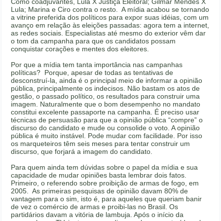
Como coadjuvantes, Lula X Justiça Eleitoral; Gilmar Mendes X
Lula; Marina e Ciro contra o resto. A mídia acabou se tornando
a vitrine preferida dos políticos para expor suas idéias, com um
avanço em relação às eleições passadas: agora tem a internet,
as redes sociais. Especialistas até mesmo do exterior vêm dar
o tom da campanha para que os candidatos possam
conquistar corações e mentes dos eleitores.
Por que a mídia tem tanta importância nas campanhas
políticas? Porque, apesar de todas as tentativas de
desconstruí-la, ainda é o principal meio de informar a opinião
pública, principalmente os indecisos. Não bastam os atos de
gestão, o passado político, os resultados para construir uma
imagem. Naturalmente que o bom desempenho no mandato
constitui excelente passaporte na campanha. É preciso usar
técnicas de persuasão para que a opinião pública “compre” o
discurso do candidato e mude ou consolide o voto. A opinião
pública é muito instável. Pode mudar com facilidade. Por isso
os marqueteiros têm seis meses para tentar construir um
discurso, que forjará a imagem do candidato.
Para quem ainda tem dúvidas sobre o papel da mídia e sua
capacidade de mudar opiniões basta lembrar dois fatos.
Primeiro, o referendo sobre proibição de armas de fogo, em
2005. As primeiras pesquisas de opinião davam 80% de
vantagem para o sim, isto é, para aqueles que queriam banir
de vez o comércio de armas e proibi-las no Brasil. Os
partidários davam a vitória de lambuja. Após o início da