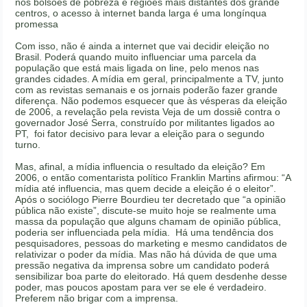
nos bolsões de pobreza e regiões mais distantes dos grande
centros, o acesso à internet banda larga é uma longínqua
promessa
Com isso, não é ainda a internet que vai decidir eleição no
Brasil. Poderá quando muito influenciar uma parcela da
população que está mais ligada on line, pelo menos nas
grandes cidades. A mídia em geral, principalmente a TV, junto
com as revistas semanais e os jornais poderão fazer grande
diferença. Não podemos esquecer que às vésperas da eleição
de 2006, a revelação pela revista Veja de um dossiê contra o
governador José Serra, construído por militantes ligados ao
PT, foi fator decisivo para levar a eleição para o segundo
turno.
Mas, afinal, a mídia influencia o resultado da eleição? Em
2006, o então comentarista político Franklin Martins afirmou: “A
mídia até influencia, mas quem decide a eleição é o eleitor”.
Após o sociólogo Pierre Bourdieu ter decretado que “a opinião
pública não existe”, discute-se muito hoje se realmente uma
massa da população que alguns chamam de opinião pública,
poderia ser influenciada pela mídia. Há uma tendência dos
pesquisadores, pessoas do marketing e mesmo candidatos de
relativizar o poder da mídia. Mas não há dúvida de que uma
pressão negativa da imprensa sobre um candidato poderá
sensibilizar boa parte do eleitorado. Há quem desdenhe desse
poder, mas poucos apostam para ver se ele é verdadeiro.
Preferem não brigar com a imprensa.