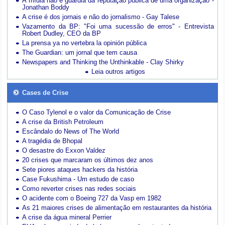
A mídia não é guardiã da reputação pública de uma organização -
Jonathan Boddy
A crise é dos jornais e não do jornalismo - Gay Talese
Vazamento da BP: "Foi uma sucessão de erros" - Entrevista
Robert Dudley, CEO da BP
La prensa ya no vertebra la opinión pública
The Guardian: um jornal que tem causa
Newspapers and Thinking the Unthinkable - Clay Shirky
Leia outros artigos
Cases de Crise
O Caso Tylenol e o valor da Comunicação de Crise
A crise da British Petroleum
Escândalo do News of The World
A tragédia de Bhopal
O desastre do Exxon Valdez
20 crises que marcaram os últimos dez anos
Sete piores ataques hackers da história
Case Fukushima - Um estudo de caso
Como reverter crises nas redes sociais
O acidente com o Boeing 727 da Vasp em 1982
As 21 maiores crises de alimentação em restaurantes da história
A crise da água mineral Perrier