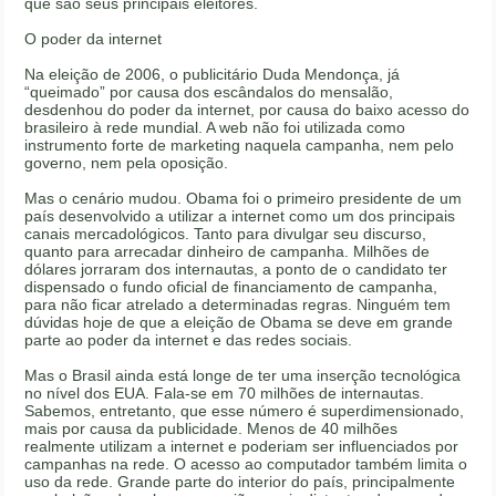
que são seus principais eleitores.
O poder da internet
Na eleição de 2006, o publicitário Duda Mendonça, já
“queimado” por causa dos escândalos do mensalão,
desdenhou do poder da internet, por causa do baixo acesso do
brasileiro à rede mundial. A web não foi utilizada como
instrumento forte de marketing naquela campanha, nem pelo
governo, nem pela oposição.
Mas o cenário mudou. Obama foi o primeiro presidente de um
país desenvolvido a utilizar a internet como um dos principais
canais mercadológicos. Tanto para divulgar seu discurso,
quanto para arrecadar dinheiro de campanha. Milhões de
dólares jorraram dos internautas, a ponto de o candidato ter
dispensado o fundo oficial de financiamento de campanha,
para não ficar atrelado a determinadas regras. Ninguém tem
dúvidas hoje de que a eleição de Obama se deve em grande
parte ao poder da internet e das redes sociais.
Mas o Brasil ainda está longe de ter uma inserção tecnológica
no nível dos EUA. Fala-se em 70 milhões de internautas.
Sabemos, entretanto, que esse número é superdimensionado,
mais por causa da publicidade. Menos de 40 milhões
realmente utilizam a internet e poderiam ser influenciados por
campanhas na rede. O acesso ao computador também limita o
uso da rede. Grande parte do interior do país, principalmente