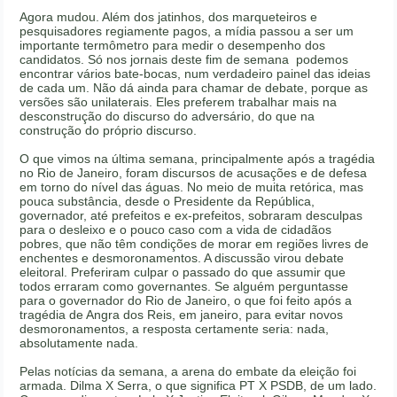
Agora mudou. Além dos jatinhos, dos marqueteiros e
pesquisadores regiamente pagos, a mídia passou a ser um
importante termômetro para medir o desempenho dos
candidatos. Só nos jornais deste fim de semana podemos
encontrar vários bate-bocas, num verdadeiro painel das ideias
de cada um. Não dá ainda para chamar de debate, porque as
versões são unilaterais. Eles preferem trabalhar mais na
desconstrução do discurso do adversário, do que na
construção do próprio discurso.
O que vimos na última semana, principalmente após a tragédia
no Rio de Janeiro, foram discursos de acusações e de defesa
em torno do nível das águas. No meio de muita retórica, mas
pouca substância, desde o Presidente da República,
governador, até prefeitos e ex-prefeitos, sobraram desculpas
para o desleixo e o pouco caso com a vida de cidadãos
pobres, que não têm condições de morar em regiões livres de
enchentes e desmoronamentos. A discussão virou debate
eleitoral. Preferiram culpar o passado do que assumir que
todos erraram como governantes. Se alguém perguntasse
para o governador do Rio de Janeiro, o que foi feito após a
tragédia de Angra dos Reis, em janeiro, para evitar novos
desmoronamentos, a resposta certamente seria: nada,
absolutamente nada.
Pelas notícias da semana, a arena do embate da eleição foi
armada. Dilma X Serra, o que significa PT X PSDB, de um lado.