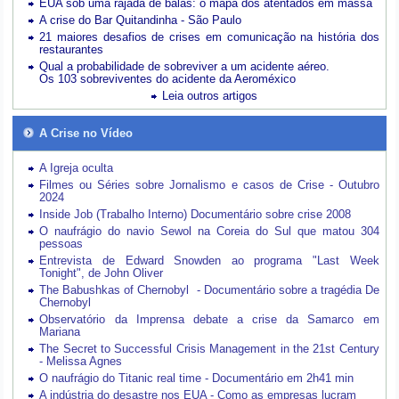
EUA sob uma rajada de balas: o mapa dos atentados em massa
A crise do Bar Quitandinha - São Paulo
21 maiores desafios de crises em comunicação na história dos
restaurantes
Qual a probabilidade de sobreviver a um acidente aéreo.
Os 103 sobreviventes do acidente da Aeroméxico
Leia outros artigos
A Crise no Vídeo
A Igreja oculta
Filmes ou Séries sobre Jornalismo e casos de Crise - Outubro
2024
Inside Job (Trabalho Interno) Documentário sobre crise 2008
O naufrágio do navio Sewol na Coreia do Sul que matou 304
pessoas
Entrevista de Edward Snowden ao programa "Last Week
Tonight", de John Oliver
The Babushkas of Chernobyl - Documentário sobre a tragédia De
Chernobyl
Observatório da Imprensa debate a crise da Samarco em
Mariana
The Secret to Successful Crisis Management in the 21st Century
- Melissa Agnes
O naufrágio do Titanic real time - Documentário em 2h41 min
A indústria do desastre nos EUA - Como as empresas lucram