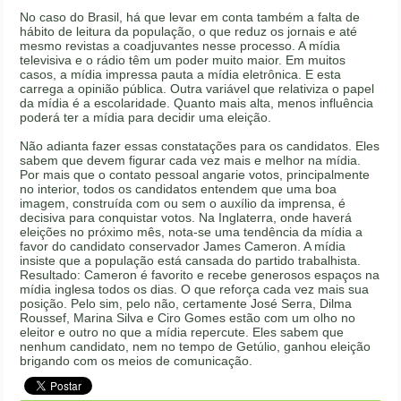
No caso do Brasil, há que levar em conta também a falta de
hábito de leitura da população, o que reduz os jornais e até
mesmo revistas a coadjuvantes nesse processo. A mídia
televisiva e o rádio têm um poder muito maior. Em muitos
casos, a mídia impressa pauta a mídia eletrônica. E esta
carrega a opinião pública. Outra variável que relativiza o papel
da mídia é a escolaridade. Quanto mais alta, menos influência
poderá ter a mídia para decidir uma eleição.
Não adianta fazer essas constatações para os candidatos. Eles
sabem que devem figurar cada vez mais e melhor na mídia.
Por mais que o contato pessoal angarie votos, principalmente
no interior, todos os candidatos entendem que uma boa
imagem, construída com ou sem o auxílio da imprensa, é
decisiva para conquistar votos. Na Inglaterra, onde haverá
eleições no próximo mês, nota-se uma tendência da mídia a
favor do candidato conservador James Cameron. A mídia
insiste que a população está cansada do partido trabalhista.
Resultado: Cameron é favorito e recebe generosos espaços na
mídia inglesa todos os dias. O que reforça cada vez mais sua
posição. Pelo sim, pelo não, certamente José Serra, Dilma
Roussef, Marina Silva e Ciro Gomes estão com um olho no
eleitor e outro no que a mídia repercute. Eles sabem que
nenhum candidato, nem no tempo de Getúlio, ganhou eleição
brigando com os meios de comunicação.