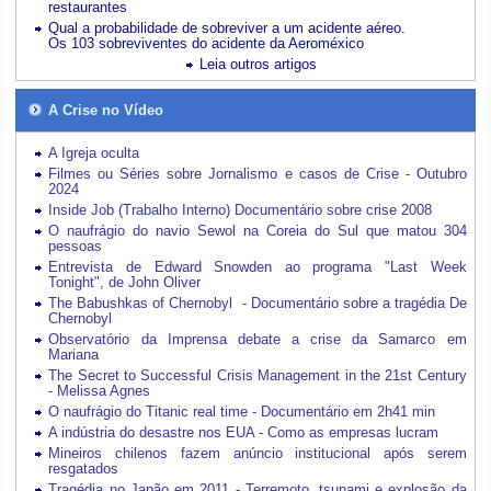
restaurantes
Qual a probabilidade de sobreviver a um acidente aéreo.
Os 103 sobreviventes do acidente da Aeroméxico
Leia outros artigos
A Crise no Vídeo
A Igreja oculta
Filmes ou Séries sobre Jornalismo e casos de Crise - Outubro
2024
Inside Job (Trabalho Interno) Documentário sobre crise 2008
O naufrágio do navio Sewol na Coreia do Sul que matou 304
pessoas
Entrevista de Edward Snowden ao programa "Last Week
Tonight", de John Oliver
The Babushkas of Chernobyl - Documentário sobre a tragédia De
Chernobyl
Observatório da Imprensa debate a crise da Samarco em
Mariana
The Secret to Successful Crisis Management in the 21st Century
- Melissa Agnes
O naufrágio do Titanic real time - Documentário em 2h41 min
A indústria do desastre nos EUA - Como as empresas lucram
Mineiros chilenos fazem anúncio institucional após serem
resgatados
Tragédia no Japão em 2011 - Terremoto, tsunami e explosão da