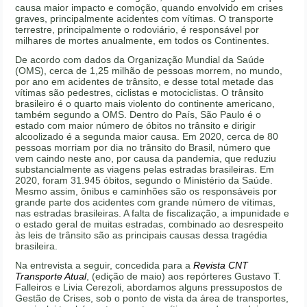
causa maior impacto e comoção, quando envolvido em crises
graves, principalmente acidentes com vítimas. O transporte
terrestre, principalmente o rodoviário, é responsável por
milhares de mortes anualmente, em todos os Continentes.
De acordo com dados da Organização Mundial da Saúde
(OMS), cerca de 1,25 milhão de pessoas morrem, no mundo,
por ano em acidentes de trânsito, e desse total metade das
vítimas são pedestres, ciclistas e motociclistas. O trânsito
brasileiro é o quarto mais violento do continente americano,
também segundo a OMS. Dentro do País, São Paulo é o
estado com maior número de óbitos no trânsito e dirigir
alcoolizado é a segunda maior causa. Em 2020, cerca de 80
pessoas morriam por dia no trânsito do Brasil, número que
vem caindo neste ano, por causa da pandemia, que reduziu
substancialmente as viagens pelas estradas brasileiras. Em
2020, foram 31.945 óbitos, segundo o Ministério da Saúde.
Mesmo assim, ônibus e caminhões são os responsáveis por
grande parte dos acidentes com grande número de vítimas,
nas estradas brasileiras. A falta de fiscalização, a impunidade e
o estado geral de muitas estradas, combinado ao desrespeito
às leis de trânsito são as principais causas dessa tragédia
brasileira.
Na entrevista a seguir, concedida para a
Revista CNT
Transporte Atual
, (edição de maio) aos repórteres Gustavo T.
Falleiros e Livia Cerezoli, abordamos alguns pressupostos de
Gestão de Crises, sob o ponto de vista da área de transportes,