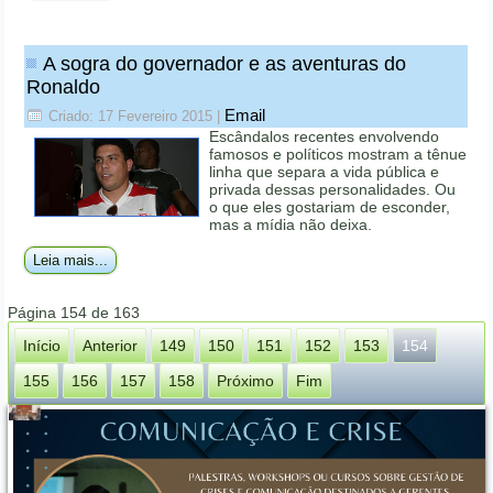
A sogra do governador e as aventuras do
Ronaldo
Email
Criado: 17 Fevereiro 2015
|
Escândalos recentes envolvendo
famosos e políticos mostram a tênue
linha que separa a vida pública e
privada dessas personalidades. Ou
o que eles gostariam de esconder,
mas a mídia não deixa.
Leia mais...
Página 154 de 163
Início
Anterior
149
150
151
152
153
154
155
156
157
158
Próximo
Fim