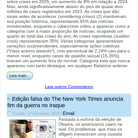
sobre crises em 2025, um aumento de 8% em relação a 2024.
Mas, ainda significativamente abaixo do pico de quase dois
milhões de casos registrados em 2023. As crises que dão
sinais antes de acontecer
(smoldering crises
) (2) mantiveram
sua posição histórica, representando 65% das notícias
monitoradas, enquanto o cybercrime voltou a aparecer como a
categoria com a maior proporção de notícias, ocupando um
quarto do total das crises do ano. As crises repentinas (
sudden
crisis
) representaram 35%. Várias categorias apresentaram
variações surpreendentes, especialmente ações coletivas
(*
class actions lawsuits
*), com percentual de 2,24% caiu para o
menor nível; enquanto casos de assédio sexual (15,26%),
tiveram um aumento fora do normal. Categoria esta que nunca
apareceu com tanto destaque, em qualquer Relatório anterior.
Leia mais...
Leia outros Comentários
Edição falsa do The New York Times anuncia
fim da guerra no Iraque
Email
Criado: 17 Fevereiro 2015
|
Passada a euforia da eleição de
Obama, os americanos caem na
real. Os problemas que mais os
afligem mereceram uma ousada