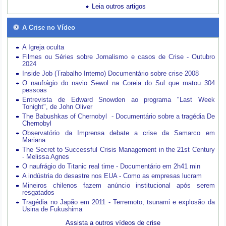
Leia outros artigos
A Crise no Vídeo
A Igreja oculta
Filmes ou Séries sobre Jornalismo e casos de Crise - Outubro
2024
Inside Job (Trabalho Interno) Documentário sobre crise 2008
O naufrágio do navio Sewol na Coreia do Sul que matou 304
pessoas
Entrevista de Edward Snowden ao programa "Last Week
Tonight", de John Oliver
The Babushkas of Chernobyl - Documentário sobre a tragédia De
Chernobyl
Observatório da Imprensa debate a crise da Samarco em
Mariana
The Secret to Successful Crisis Management in the 21st Century
- Melissa Agnes
O naufrágio do Titanic real time - Documentário em 2h41 min
A indústria do desastre nos EUA - Como as empresas lucram
Mineiros chilenos fazem anúncio institucional após serem
resgatados
Tragédia no Japão em 2011 - Terremoto, tsunami e explosão da
Usina de Fukushima
Assista a outros vídeos de crise