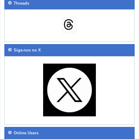
Threads
Siga-nos no X
Online Users