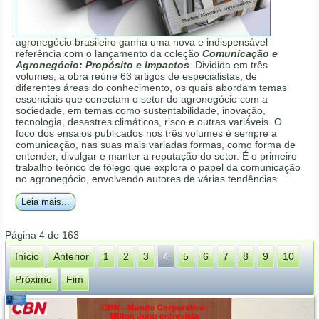
agronegócio brasileiro ganha uma nova e indispensável
referência com o lançamento da coleção
Comunicação e
Agronegócio: Propósito e Impactos
.
Dividida em três
volumes, a obra reúne 63 artigos de especialistas, de
diferentes áreas do conhecimento, os quais abordam temas
essenciais que conectam o setor do agronegócio com a
sociedade, em temas como sustentabilidade, inovação,
tecnologia, desastres climáticos, risco e outras variáveis. O
foco dos ensaios publicados nos três volumes é sempre a
comunicação, nas suas mais variadas formas, como forma de
entender, divulgar e manter a reputação do setor. É o primeiro
trabalho teórico de fôlego que explora o papel da comunicação
no agronegócio, envolvendo autores de várias tendências.
Leia mais...
Página 4 de 163
Início
Anterior
1
2
3
4
5
6
7
8
9
10
Próximo
Fim