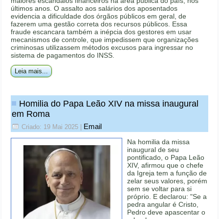
maiores escândalos financeiros na área pública do país, nos
últimos anos. O assalto aos salários dos aposentados
evidencia a dificuldade dos órgãos públicos em geral, de
fazerem uma gestão correta dos recursos públicos. Essa
fraude escancara também a inépcia dos gestores em usar
mecanismos de controle, que impedissem que organizações
criminosas utilizassem métodos excusos para ingressar no
sistema de pagamentos do INSS.
Leia mais...
Homilia do Papa Leão XIV na missa inaugural
em Roma
Email
Criado: 19 Mai 2025
|
Na homilia da missa
inaugural de seu
pontificado, o Papa Leão
XIV, afirmou que o chefe
da Igreja tem a função de
zelar seus valores, porém
sem se voltar para si
próprio. E declarou: "Se a
pedra angular é Cristo,
Pedro deve apascentar o