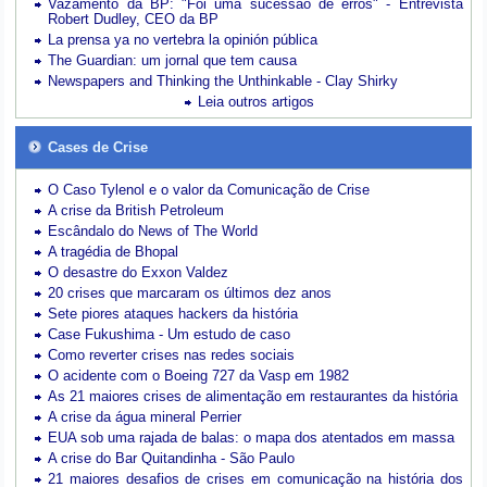
Vazamento da BP: "Foi uma sucessão de erros" - Entrevista
Robert Dudley, CEO da BP
La prensa ya no vertebra la opinión pública
The Guardian: um jornal que tem causa
Newspapers and Thinking the Unthinkable - Clay Shirky
Leia outros artigos
Cases de Crise
O Caso Tylenol e o valor da Comunicação de Crise
A crise da British Petroleum
Escândalo do News of The World
A tragédia de Bhopal
O desastre do Exxon Valdez
20 crises que marcaram os últimos dez anos
Sete piores ataques hackers da história
Case Fukushima - Um estudo de caso
Como reverter crises nas redes sociais
O acidente com o Boeing 727 da Vasp em 1982
As 21 maiores crises de alimentação em restaurantes da história
A crise da água mineral Perrier
EUA sob uma rajada de balas: o mapa dos atentados em massa
A crise do Bar Quitandinha - São Paulo
21 maiores desafios de crises em comunicação na história dos