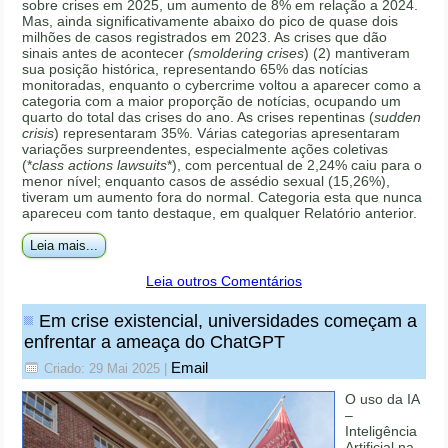
sobre crises em 2025, um aumento de 8% em relação a 2024.
Mas, ainda significativamente abaixo do pico de quase dois
milhões de casos registrados em 2023. As crises que dão
sinais antes de acontecer
(smoldering crises
) (2) mantiveram
sua posição histórica, representando 65% das notícias
monitoradas, enquanto o cybercrime voltou a aparecer como a
categoria com a maior proporção de notícias, ocupando um
quarto do total das crises do ano. As crises repentinas (
sudden
crisis
) representaram 35%. Várias categorias apresentaram
variações surpreendentes, especialmente ações coletivas
(*
class actions lawsuits
*), com percentual de 2,24% caiu para o
menor nível; enquanto casos de assédio sexual (15,26%),
tiveram um aumento fora do normal. Categoria esta que nunca
apareceu com tanto destaque, em qualquer Relatório anterior.
Leia mais...
Leia outros Comentários
Em crise existencial, universidades começam a
enfrentar a ameaça do ChatGPT
Email
Criado: 29 Mai 2025
|
O uso da IA
–
Inteligência
Artificial na