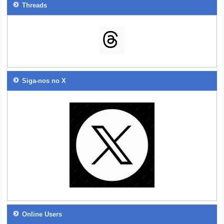
Threads
Siga-nos no X
Online Users