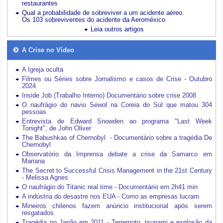
restaurantes
Qual a probabilidade de sobreviver a um acidente aéreo.
Os 103 sobreviventes do acidente da Aeroméxico
Leia outros artigos
A Crise no Vídeo
A Igreja oculta
Filmes ou Séries sobre Jornalismo e casos de Crise - Outubro
2024
Inside Job (Trabalho Interno) Documentário sobre crise 2008
O naufrágio do navio Sewol na Coreia do Sul que matou 304
pessoas
Entrevista de Edward Snowden ao programa "Last Week
Tonight", de John Oliver
The Babushkas of Chernobyl - Documentário sobre a tragédia De
Chernobyl
Observatório da Imprensa debate a crise da Samarco em
Mariana
The Secret to Successful Crisis Management in the 21st Century
- Melissa Agnes
O naufrágio do Titanic real time - Documentário em 2h41 min
A indústria do desastre nos EUA - Como as empresas lucram
Mineiros chilenos fazem anúncio institucional após serem
resgatados
Tragédia no Japão em 2011 - Terremoto, tsunami e explosão da