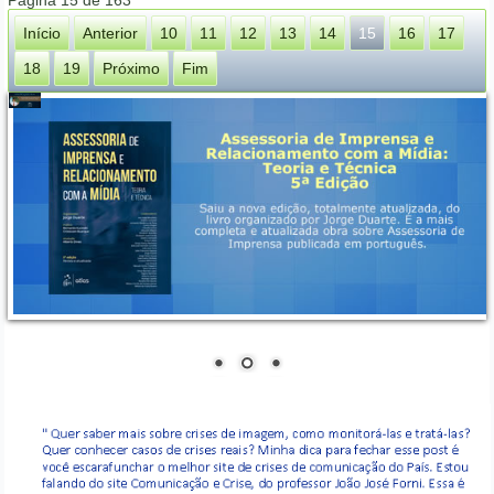
Página 15 de 163
Início
Anterior
10
11
12
13
14
15
16
17
18
19
Próximo
Fim