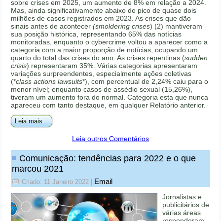
sobre crises em 2025, um aumento de 8% em relação a 2024.
Mas, ainda significativamente abaixo do pico de quase dois
milhões de casos registrados em 2023. As crises que dão
sinais antes de acontecer
(smoldering crises
) (2) mantiveram
sua posição histórica, representando 65% das notícias
monitoradas, enquanto o cybercrime voltou a aparecer como a
categoria com a maior proporção de notícias, ocupando um
quarto do total das crises do ano. As crises repentinas (
sudden
crisis
) representaram 35%. Várias categorias apresentaram
variações surpreendentes, especialmente ações coletivas
(*
class actions lawsuits
*), com percentual de 2,24% caiu para o
menor nível; enquanto casos de assédio sexual (15,26%),
tiveram um aumento fora do normal. Categoria esta que nunca
apareceu com tanto destaque, em qualquer Relatório anterior.
Leia mais...
Leia outros Comentários
Comunicação: tendências para 2022 e o que
marcou 2021
Email
Criado: 11 Janeiro 2022
|
Jornalistas e
publicitários de
várias áreas
responderam