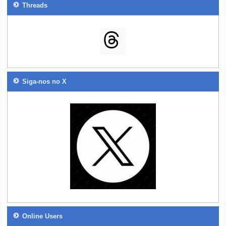
Threads
Siga-nos no X
Online Users