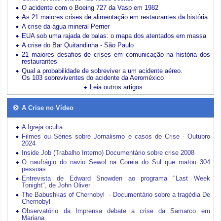
O acidente com o Boeing 727 da Vasp em 1982
As 21 maiores crises de alimentação em restaurantes da história
A crise da água mineral Perrier
EUA sob uma rajada de balas: o mapa dos atentados em massa
A crise do Bar Quitandinha - São Paulo
21 maiores desafios de crises em comunicação na história dos
restaurantes
Qual a probabilidade de sobreviver a um acidente aéreo.
Os 103 sobreviventes do acidente da Aeroméxico
Leia outros artigos
A Crise no Vídeo
A Igreja oculta
Filmes ou Séries sobre Jornalismo e casos de Crise - Outubro
2024
Inside Job (Trabalho Interno) Documentário sobre crise 2008
O naufrágio do navio Sewol na Coreia do Sul que matou 304
pessoas
Entrevista de Edward Snowden ao programa "Last Week
Tonight", de John Oliver
The Babushkas of Chernobyl - Documentário sobre a tragédia De
Chernobyl
Observatório da Imprensa debate a crise da Samarco em
Mariana