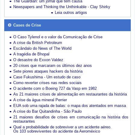
The Guardian: um jornal que tem causa
Newspapers and Thinking the Unthinkable - Clay Shirky
Leia outros artigos
Cases de Crise
O Caso Tylenol e o valor da Comunicação de Crise
A crise da British Petroleum
Escândalo do News of The World
A tragédia de Bhopal
O desastre do Exxon Valdez
20 crises que marcaram os últimos dez anos
Sete piores ataques hackers da história
Case Fukushima - Um estudo de caso
Como reverter crises nas redes sociais
O acidente com o Boeing 727 da Vasp em 1982
As 21 maiores crises de alimentação em restaurantes da história
A crise da água mineral Perrier
EUA sob uma rajada de balas: o mapa dos atentados em massa
A crise do Bar Quitandinha - São Paulo
21 maiores desafios de crises em comunicação na história dos
restaurantes
Qual a probabilidade de sobreviver a um acidente aéreo.
Os 103 sobreviventes do acidente da Aeroméxico