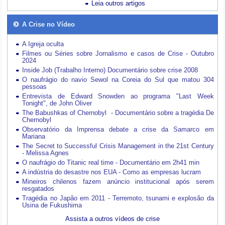
Leia outros artigos
A Crise no Vídeo
A Igreja oculta
Filmes ou Séries sobre Jornalismo e casos de Crise - Outubro
2024
Inside Job (Trabalho Interno) Documentário sobre crise 2008
O naufrágio do navio Sewol na Coreia do Sul que matou 304
pessoas
Entrevista de Edward Snowden ao programa "Last Week
Tonight", de John Oliver
The Babushkas of Chernobyl - Documentário sobre a tragédia De
Chernobyl
Observatório da Imprensa debate a crise da Samarco em
Mariana
The Secret to Successful Crisis Management in the 21st Century
- Melissa Agnes
O naufrágio do Titanic real time - Documentário em 2h41 min
A indústria do desastre nos EUA - Como as empresas lucram
Mineiros chilenos fazem anúncio institucional após serem
resgatados
Tragédia no Japão em 2011 - Terremoto, tsunami e explosão da
Usina de Fukushima
Assista a outros vídeos de crise