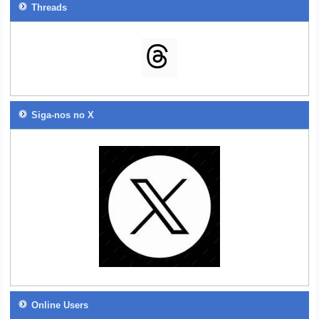
Threads
Siga-nos no X
Online Users