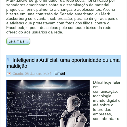
Mark Zuckerberg, o fundador da rede social, foi criticado por
senadores americanos sobre a disseminação de material
prejudicial, principalmente a crianças e adolescentes. A cena
bizarra em uma comissão do Senado americano viu Mark
Zuckerberg se levantar, sob pressão, para se dirigir aos pais e
a ativistas que protestavam com fotos dos filhos, contra o
Facebook, e pedir desculpas pelo conteúdo tóxico da rede
oferecido aos usuários da rede.
Leia mais...
Inteligência Artificial, uma oportunidade ou uma
maldição
Email
Criado: 26 Janeiro 2024
|
Difícil hoje falar
em
comunicação,
tecnologia,
mundo digital e
até sobre o
futuro das
empresas,
sem abordar o