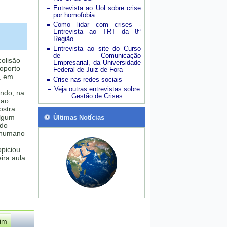
Entrevista ao Uol sobre crise
por homofobia
Como lidar com crises -
Entrevista ao TRT da 8ª
Região
Entrevista ao site do Curso
de Comunicação
colisão
Empresarial, da Universidade
roporto
Federal de Juiz de Fora
, em
Crise nas redes sociais
Veja outras entrevistas sobre
ndo, na
Gestão de Crises
 ao
stra
algum
Últimas Notícias
 do
o humano
piciou
ra aula
im