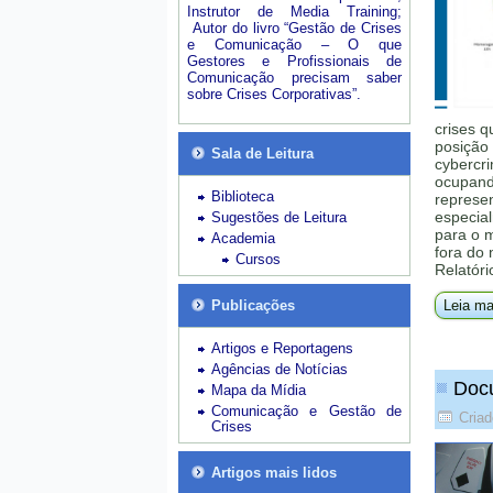
Instrutor de Media Training;
Autor do livro “Gestão de Crises
e Comunicação – O que
Gestores e Profissionais de
Comunicação precisam saber
sobre Crises Corporativas”.
crises q
posição 
Sala de Leitura
cybercri
ocupando
Biblioteca
represe
especial
Sugestões de Leitura
para o 
Academia
fora do
Cursos
Relatóri
Publicações
Leia ma
Artigos e Reportagens
Agências de Notícias
Docu
Mapa da Mídia
Comunicação e Gestão de
Cria
Crises
Artigos mais lidos