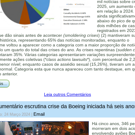
mil notícias sobre c
2025, um aumento
em relação a 2024.
ainda significativa
abaixo do pico de 
dois milhões de ca
registrados em 202
ue dão sinais antes de acontecer
(smoldering crises
) (2) mantiveram s
histórica, representando 65% das notícias monitoradas, enquanto o
me voltou a aparecer como a categoria com a maior proporção de notí
 um quarto do total das crises do ano. As crises repentinas (
sudden cr
ntaram 35%. Várias categorias apresentaram variações surpreendente
mente ações coletivas (*
class actions lawsuits
*), com percentual de 2,
menor nível; enquanto casos de assédio sexual (15,26%), tiveram um 
 normal. Categoria esta que nunca apareceu com tanto destaque, em q
o anterior.
is...
Leia outros Comentários
mentário escrutina crise da Boeing iniciada há seis ano
Email
do: 24 Março 2024
|
Há cinco anos, 346 p
morreram em dois aci
envolvendo aviões Bo