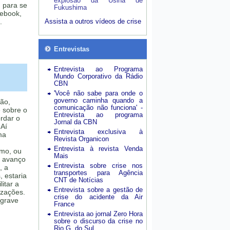
explosão da Usina de
 para se
Fukushima
cebook,
.
Assista a outros vídeos de crise
Entrevistas
Entrevista ao Programa
Mundo Corporativo da Rádio
CBN
'Você não sabe para onde o
governo caminha quando a
ção,
comunicação não funciona' -
é sobre o
Entrevista ao programa
rdar o
Jornal da CBN
 Aí
Entrevista exclusiva à
ma
Revista Organicon
Entrevista à revista Venda
imo, ou
Mais
 avanço
Entrevista sobre crise nos
, a
transportes para Agência
, estaria
CNT de Notícias
itar a
Entrevista sobre a gestão de
izações.
crise do acidente da Air
 grave
France
Entrevista ao jornal Zero Hora
sobre o discurso da crise no
Rio G. do Sul