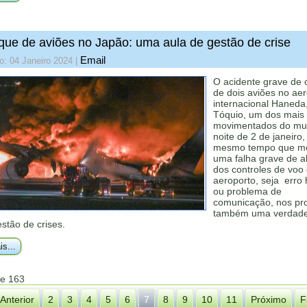
ue de aviões no Japão: uma aula de gestão de crise
Email
o: 04 Janeiro 2024
|
O acidente grave de 
de dois aviões no ae
internacional Haneda
Tóquio, um dos mais
movimentados do mu
noite de 2 de janeiro,
mesmo tempo que mo
uma falha grave de 
dos controles de voo
aeroporto, seja err
ou problema de
comunicação, nos pro
também uma verdadei
stão de crises.
is...
de 163
Anterior
2
3
4
5
6
7
8
9
10
11
Próximo
F