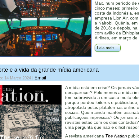
Max, num período de
cinco meses: primeiro
costa da Indonésia, e
empresa Lion Air, com
a Nairobi, Quênia, em
de 2018; e depois, na 
com avião da Ethiopia
Airlines, em março de
Leia mais...
rte e a vida da grande mídia americana
Email
do: 14 Março 2024
|
A mídia está em crise? Os jornais vã
desaparecer? Pelo menos a mídia im
tem sobrevivido a um custo muito ele
porque perdeu leitores e publicidade,
atropelada pelas plataformas online 
sociais. Quem ainda mantém assinat
publicações impressas? Os jornais e 
revistas estão com os dias contados
uma pergunta que não é difícil respo
A revista americana
The Nation
publi