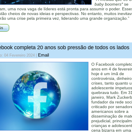
baby boomers*
se
am, uma nova vaga de líderes está pronta para assumir o poder. Esse
ão cheios de novas ideias e perspectivas. No entanto, muitos inevita
rão uma crise pela primeira vez, liderando uma grande organização.”
is...
book completa 20 anos sob pressão de todos os lados
Email
o: 04 Fevereiro 2024
|
O Facebook complet
anos em 4 de feverei
hoje é um ímã de
controvérsia, dinheiro
crises, tanto quanto 
adolescente impetuo
quebrava tudo. Em 3
janeiro, Mark Zuckerb
fundador da rede socia
criticado por senador
americanos sobre a
disseminação de mate
prejudicial, principal
crianças e adolescent
cena bizarra em uma