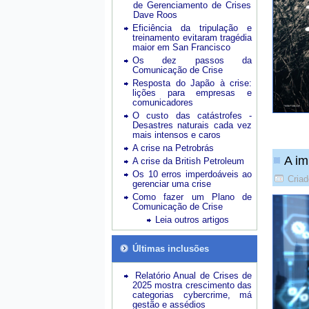
de Gerenciamento de Crises
Dave Roos
Eficiência da tripulação e
treinamento evitaram tragédia
maior em San Francisco
Os dez passos da
Comunicação de Crise
Resposta do Japão à crise:
lições para empresas e
comunicadores
O custo das catástrofes -
Desastres naturais cada vez
mais intensos e caros
A crise na Petrobrás
A im
A crise da British Petroleum
Os 10 erros imperdoáveis ao
Cria
gerenciar uma crise
Como fazer um Plano de
Comunicação de Crise
Leia outros artigos
Últimas inclusões
Relatório Anual de Crises de
2025 mostra crescimento das
categorias cybercrime, má
gestão e assédios