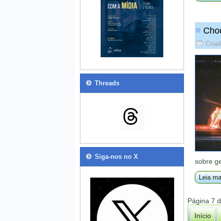
Choq
Criad
Threads
Siga-nos no X
sobre ge
Leia ma
Página 7 
Início