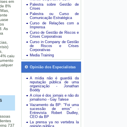
rises em
Palestra sobre Gestão de
 de 8%
Crises
 Mas,
Palestra ou Curso de
mente
Comunicação Estratégica
quase
Curso de Relações com a
sos
Imprensa
3. As
Curso de Gestão de Riscos e
ua
Crises Corporativas
Curso in Company de Gestão
cias,
de Riscos e Crises
isis
)
Corporativas
s,
Media Training
24% caiu
aumento
ualquer
Opinião dos Especialistas
A mídia não é guardiã da
reputação pública de uma
organização - Jonathan
Boddy
A crise é dos jornais e não do
s
jornalismo - Gay Talese
Vazamento da BP: "Foi uma
sucessão de erros" -
Entrevista Robert Dudley,
essoas
CEO da BP
dentes
La prensa ya no vertebra la
eing 737
opinión pública