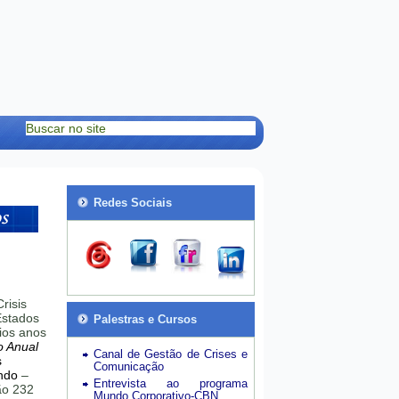
Redes Sociais
risis
stados
Palestras e Cursos
ios anos
o Anual
Canal de Gestão de Crises e
s
Comunicação
ndo
–
Entrevista ao programa
hão 232
Mundo Corporativo-CBN