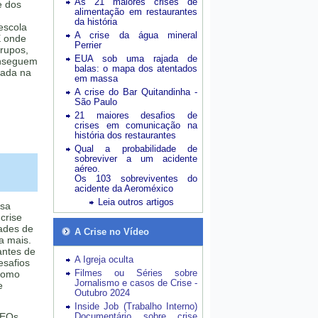
As 21 maiores crises de
e dos
alimentação em restaurantes
da história
 escola
A crise da água mineral
E onde
Perrier
grupos,
EUA sob uma rajada de
onseguem
balas: o mapa dos atentados
tada na
em massa
A crise do Bar Quitandinha -
São Paulo
21 maiores desafios de
crises em comunicação na
história dos restaurantes
Qual a probabilidade de
sobreviver a um acidente
aéreo.
Os 103 sobreviventes do
acidente da Aeroméxico
Leia outros artigos
esa
crise
dades de
A Crise no Vídeo
a mais.
antes de
A Igreja oculta
esafios
Filmes ou Séries sobre
como
Jornalismo e casos de Crise -
e
Outubro 2024
Inside Job (Trabalho Interno)
CEOs
Documentário sobre crise