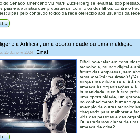
o do Senado americano viu Mark Zuckerberg se levantar, sob pressão,
aos pais e a ativistas que protestavam com fotos dos filhos, contra o Fa
desculpas pelo conteúdo tóxico da rede oferecido aos usuários da rede
is...
ligência Artificial, uma oportunidade ou uma maldição
Email
o: 26 Janeiro 2024
|
Difícil hoje falar em comunica
tecnologia, mundo digital e at
futuro das empresas, sem abo
tema
Inteligência Artificial (IA)
.
surge uma dúvida se a IA é u
ameaça às organizações e à
humanidade, num futuro próx
uma oportunidade, um grande
no conhecimento humano que
exemplo de outras tecnologias
chegando para melhorar e facil
vida das pessoas e das organ
Ou estaríamos diante de uma
ameaça de crise?
is...