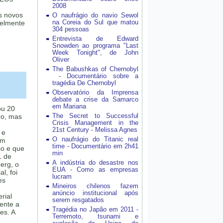
2008
s novos
O naufrágio do navio Sewol
na Coreia do Sul que matou
velmente
304 pessoas
Entrevista de Edward
Snowden ao programa "Last
Week Tonight", de John
Oliver
The Babushkas of Chernobyl
- Documentário sobre a
tragédia De Chernobyl
Observatório da Imprensa
debate a crise da Samarco
em Mariana
ou 20
The Secret to Successful
ro, mas
Crisis Management in the
21st Century - Melissa Agnes
 e
O naufrágio do Titanic real
um
time - Documentário em 2h41
so e que
min
1 de
A indústria do desastre nos
erg, o
EUA - Como as empresas
l, foi
lucram
es
Mineiros chilenos fazem
anúncio institucional após
rial
serem resgatados
mente a
Tragédia no Japão em 2011 -
es. A
Terremoto, tsunami e