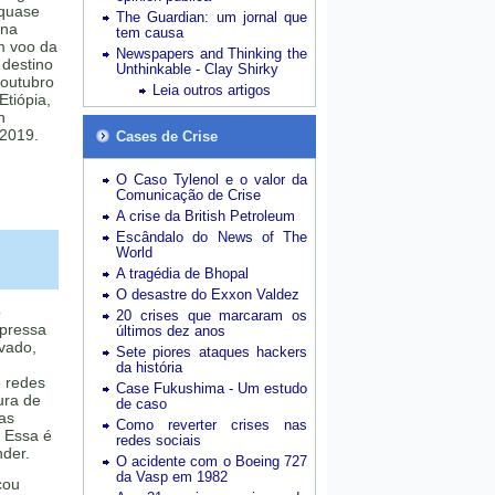
 quase
The Guardian: um jornal que
 na
tem causa
m voo da
Newspapers and Thinking the
 destino
Unthinkable - Clay Shirky
 outubro
Leia outros artigos
Etiópia,
n
 2019.
Cases de Crise
O Caso Tylenol e o valor da
Comunicação de Crise
A crise da British Petroleum
Escândalo do News of The
World
A tragédia de Bhopal
O desastre do Exxon Valdez
o
20 crises que marcaram os
pressa
últimos dez anos
vado,
Sete piores ataques hackers
da história
e redes
Case Fukushima - Um estudo
ura de
de caso
as
Como reverter crises nas
? Essa é
redes sociais
nder.
O acidente com o Boeing 727
da Vasp em 1982
cou