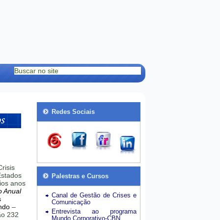
Redes Sociais
risis
stados
Palestras e Cursos
ios anos
o Anual
Canal de Gestão de Crises e
s
Comunicação
ndo
–
Entrevista ao programa
hão 232
Mundo Corporativo-CBN