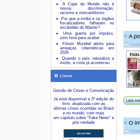
A Copa do Mundo não é
nossa: discriminação,
racismo e mercantilismo
Por que a mídia e os órgãos
fiscalizadores falharam no
escândalo do Master?
Uma guerra por impulso,
A po
sem hora para acabar
Fórum Mundial alerta para
Criad
ameaças cibernéticas em
2026
Quando o país naturaliza a
morte, a crise já aconteceu
Livros
Gestão de Crises e Comunicação
Já está disponível a 3ª edição do
Leia ma
livro, atualizada com as
últimas crises ocorridas no Brasil
e no mundo; com mais
um capítulo sobre "Fake News" e
O im
pós-verdade
Cria