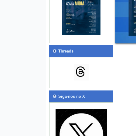
Threads
Siga-nos no X