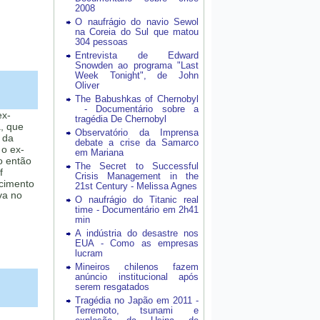
2008
O naufrágio do navio Sewol
na Coreia do Sul que matou
304 pessoas
Entrevista de Edward
Snowden ao programa "Last
Week Tonight", de John
Oliver
The Babushkas of Chernobyl
- Documentário sobre a
ex-
tragédia De Chernobyl
, que
Observatório da Imprensa
 da
debate a crise da Samarco
 o ex-
em Mariana
o então
The Secret to Successful
f
Crisis Management in the
ecimento
21st Century - Melissa Agnes
va no
O naufrágio do Titanic real
time - Documentário em 2h41
min
A indústria do desastre nos
EUA - Como as empresas
lucram
Mineiros chilenos fazem
anúncio institucional após
serem resgatados
Tragédia no Japão em 2011 -
Terremoto, tsunami e