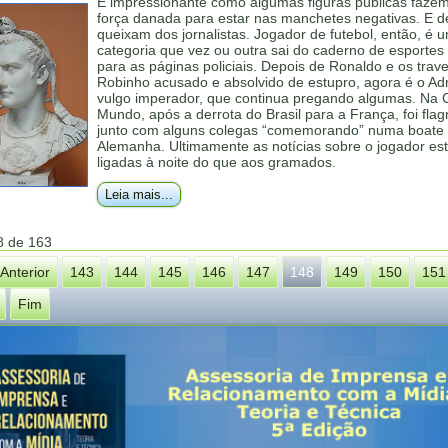
É impressionante como algumas figuras públicas faze
força danada para estar nas manchetes negativas. E d
queixam dos jornalistas. Jogador de futebol, então, é 
categoria que vez ou outra sai do caderno de esportes 
para as páginas policiais. Depois de Ronaldo e os trave
Robinho acusado e absolvido de estupro, agora é o Adr
vulgo imperador, que continua pregando algumas. Na 
Mundo, após a derrota do Brasil para a França, foi fla
junto com alguns colegas “comemorando” numa boate
Alemanha. Ultimamente as notícias sobre o jogador es
ligadas à noite do que aos gramados.
Leia mais...
8 de 163
Anterior
143
144
145
146
147
148
149
150
151
Fim