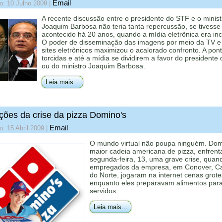
Email
o: 10 Julho 2009
|
A recente discussão entre o presidente do STF e o minist
Joaquim Barbosa não teria tanta repercussão, se tivesse
acontecido há 20 anos, quando a mídia eletrônica era inc
O poder de disseminação das imagens por meio da TV e
sites eletrônicos maximizou o acalorado confronto. A pon
torcidas e até a mídia se dividirem a favor do presidente
ou do ministro Joaquim Barbosa.
Leia mais...
ições da crise da pizza Domino's
Email
o: 15 Abril 2009
|
O mundo virtual não poupa ninguém. Dom
maior cadeia americana de pizza, enfren
segunda-feira, 13, uma grave crise, quan
empregados da empresa, em Conover, Ca
do Norte, jogaram na internet cenas grote
enquanto eles preparavam alimentos par
servidos.
Leia mais...