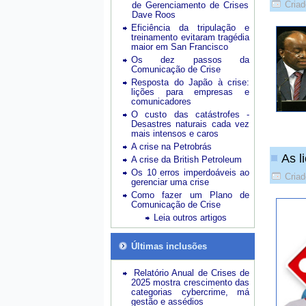
Criad
de Gerenciamento de Crises
Dave Roos
Eficiência da tripulação e
treinamento evitaram tragédia
maior em San Francisco
Os dez passos da
Comunicação de Crise
Resposta do Japão à crise:
lições para empresas e
comunicadores
O custo das catástrofes -
Desastres naturais cada vez
mais intensos e caros
A crise na Petrobrás
As l
A crise da British Petroleum
Os 10 erros imperdoáveis ao
Criad
gerenciar uma crise
Como fazer um Plano de
Comunicação de Crise
Leia outros artigos
Últimas inclusões
Relatório Anual de Crises de
2025 mostra crescimento das
categorias cybercrime, má
gestão e assédios