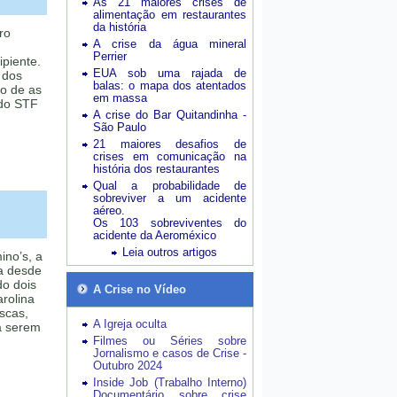
As 21 maiores crises de
alimentação em restaurantes
da história
ro
A crise da água mineral
Perrier
ipiente.
EUA sob uma rajada de
 dos
balas: o mapa dos atentados
to de as
em massa
 do STF
A crise do Bar Quitandinha -
São Paulo
21 maiores desafios de
crises em comunicação na
história dos restaurantes
Qual a probabilidade de
sobreviver a um acidente
aéreo.
Os 103 sobreviventes do
acidente da Aeroméxico
Leia outros artigos
ino’s, a
ta desde
do dois
A Crise no Vídeo
rolina
scas,
A Igreja oculta
a serem
Filmes ou Séries sobre
Jornalismo e casos de Crise -
Outubro 2024
Inside Job (Trabalho Interno)
Documentário sobre crise