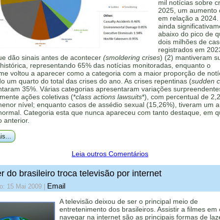
mil notícias sobre c
2025, um aumento
em relação a 2024.
ainda significativa
abaixo do pico de 
dois milhões de ca
registrados em 202
ue dão sinais antes de acontecer
(smoldering crises
) (2) mantiveram s
histórica, representando 65% das notícias monitoradas, enquanto o
me voltou a aparecer como a categoria com a maior proporção de notí
 um quarto do total das crises do ano. As crises repentinas (
sudden cr
ntaram 35%. Várias categorias apresentaram variações surpreendente
mente ações coletivas (*
class actions lawsuits
*), com percentual de 2,
menor nível; enquanto casos de assédio sexual (15,26%), tiveram um 
 normal. Categoria esta que nunca apareceu com tanto destaque, em q
o anterior.
is...
Leia outros Comentários
r do brasileiro troca televisão por internet
Email
o: 15 Mai 2009
|
A televisão deixou de ser o principal meio de
entretenimento dos brasileiros. Assistir a filmes em
navegar na internet são as principais formas de laz