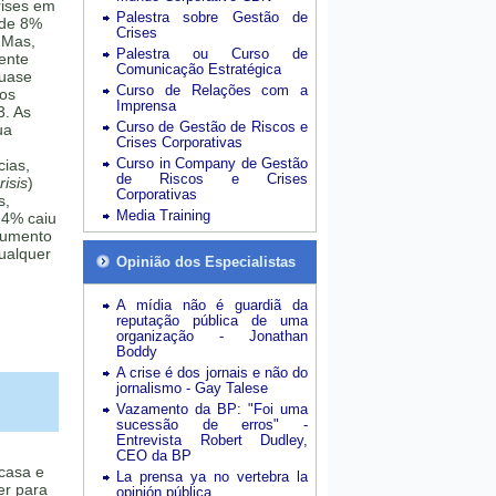
rises em
Palestra sobre Gestão de
 de 8%
Crises
 Mas,
Palestra ou Curso de
mente
Comunicação Estratégica
quase
Curso de Relações com a
sos
Imprensa
3. As
Curso de Gestão de Riscos e
ua
Crises Corporativas
Curso in Company de Gestão
cias,
de Riscos e Crises
isis
)
Corporativas
s,
Media Training
24% caiu
aumento
ualquer
Opinião dos Especialistas
A mídia não é guardiã da
reputação pública de uma
organização - Jonathan
Boddy
A crise é dos jornais e não do
jornalismo - Gay Talese
Vazamento da BP: "Foi uma
sucessão de erros" -
Entrevista Robert Dudley,
CEO da BP
 casa e
La prensa ya no vertebra la
er para
opinión pública