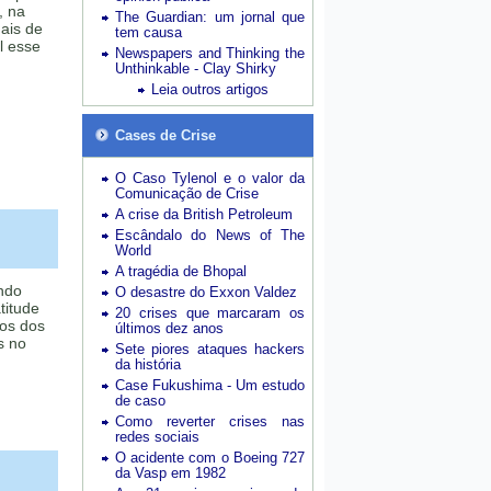
, na
The Guardian: um jornal que
ais de
tem causa
l esse
Newspapers and Thinking the
Unthinkable - Clay Shirky
Leia outros artigos
Cases de Crise
O Caso Tylenol e o valor da
Comunicação de Crise
A crise da British Petroleum
Escândalo do News of The
World
A tragédia de Bhopal
undo
O desastre do Exxon Valdez
titude
20 crises que marcaram os
os dos
últimos dez anos
s no
Sete piores ataques hackers
da história
Case Fukushima - Um estudo
de caso
Como reverter crises nas
redes sociais
O acidente com o Boeing 727
da Vasp em 1982