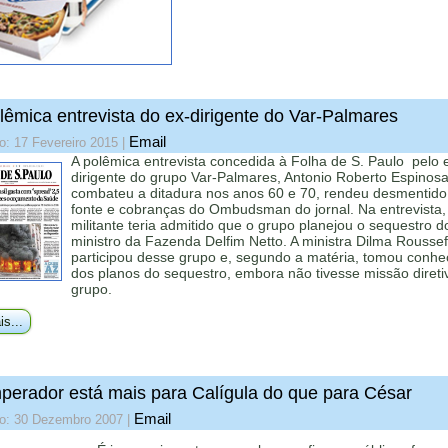
lêmica entrevista do ex-dirigente do Var-Palmares
Email
o: 17 Fevereiro 2015
|
A polêmica entrevista concedida à Folha de S. Paulo pelo 
dirigente do grupo Var-Palmares, Antonio Roberto Espinosa
combateu a ditadura nos anos 60 e 70, rendeu desmentido
fonte e cobranças do Ombudsman do jornal. Na entrevista,
militante teria admitido que o grupo planejou o sequestro d
ministro da Fazenda Delfim Netto. A ministra Dilma Roussef
participou desse grupo e, segundo a matéria, tomou conh
dos planos do sequestro, embora não tivesse missão direti
grupo.
is...
perador está mais para Calígula do que para César
Email
do: 30 Dezembro 2007
|