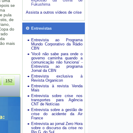
explosão da Usina de
m uma
Fukushima
epois se
uma
Assista a outros vídeos de crise
e pula
stis, de
iano,
Entrevistas
Copa do
grado
 da
Entrevista ao Programa
tão mais
Mundo Corporativo da Rádio
CBN
'Você não sabe para onde o
governo caminha quando a
comunicação não funciona' -
Entrevista ao programa
Jornal da CBN
Entrevista exclusiva à
Revista Organicon
152
Entrevista à revista Venda
Mais
Entrevista sobre crise nos
transportes para Agência
CNT de Notícias
Entrevista sobre a gestão de
crise do acidente da Air
France
Entrevista ao jornal Zero Hora
sobre o discurso da crise no
Rio G. do Sul