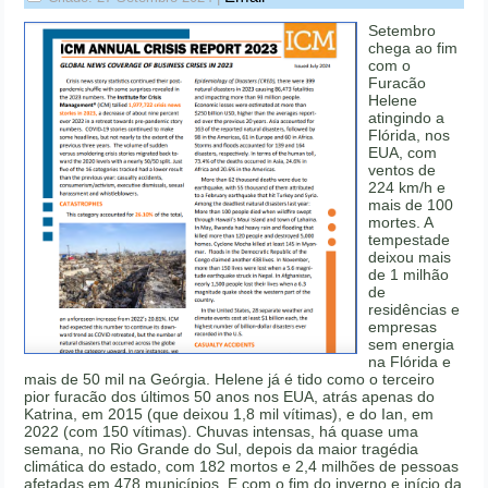
Setembro
chega ao fim
com o
Furacão
Helene
atingindo a
Flórida, nos
EUA, com
ventos de
224 km/h e
mais de 100
mortes. A
tempestade
deixou mais
de 1 milhão
de
residências e
empresas
sem energia
na Flórida e
mais de 50 mil na Geórgia. Helene já é tido como o terceiro
pior furacão dos últimos 50 anos nos EUA, atrás apenas do
Katrina, em 2015 (que deixou 1,8 mil vítimas), e do Ian, em
2022 (com 150 vítimas). Chuvas intensas, há quase uma
semana, no Rio Grande do Sul, depois da maior tragédia
climática do estado, com 182 mortos e 2,4 milhões de pessoas
afetadas em 478 municípios. E com o fim do inverno e início da