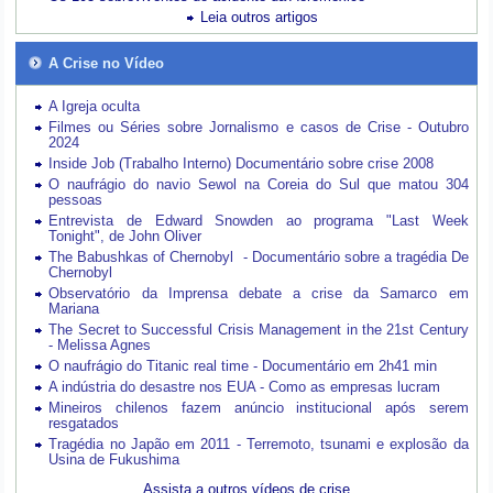
Leia outros artigos
A Crise no Vídeo
A Igreja oculta
Filmes ou Séries sobre Jornalismo e casos de Crise - Outubro
2024
Inside Job (Trabalho Interno) Documentário sobre crise 2008
O naufrágio do navio Sewol na Coreia do Sul que matou 304
pessoas
Entrevista de Edward Snowden ao programa "Last Week
Tonight", de John Oliver
The Babushkas of Chernobyl - Documentário sobre a tragédia De
Chernobyl
Observatório da Imprensa debate a crise da Samarco em
Mariana
The Secret to Successful Crisis Management in the 21st Century
- Melissa Agnes
O naufrágio do Titanic real time - Documentário em 2h41 min
A indústria do desastre nos EUA - Como as empresas lucram
Mineiros chilenos fazem anúncio institucional após serem
resgatados
Tragédia no Japão em 2011 - Terremoto, tsunami e explosão da
Usina de Fukushima
Assista a outros vídeos de crise