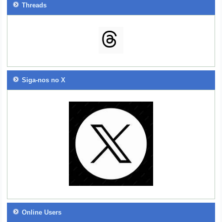
Threads
Siga-nos no X
Online Users