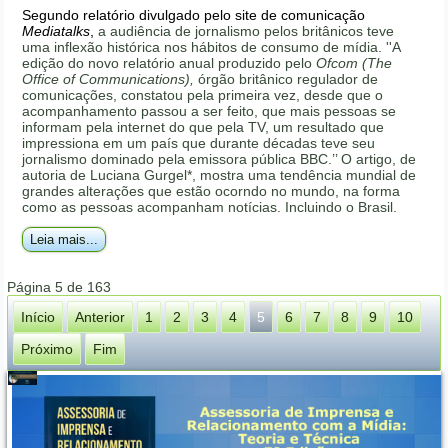
Segundo relatório divulgado pelo site de comunicação
Mediatalks
,
a audiência de jornalismo pelos britânicos teve
uma inflexão histórica nos hábitos de consumo de mídia. ''A
edição do novo relatório anual produzido pelo
Ofcom (The
Office of Communications),
órgão britânico regulador de
comunicações, constatou pela primeira vez, desde que o
acompanhamento passou a ser feito, que mais pessoas se
informam pela internet do que pela TV, um resultado que
impressiona em um país que durante décadas teve seu
jornalismo dominado pela emissora pública BBC.’’ O artigo, de
autoria de Luciana Gurgel*, mostra uma tendência mundial de
grandes alterações que estão ocorndo no mundo, na forma
como as pessoas acompanham notícias. Incluindo o Brasil.
Leia mais...
Página 5 de 163
Início
Anterior
1
2
3
4
5
6
7
8
9
10
Próximo
Fim