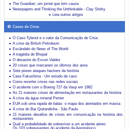
The Guardian: um jornal que tem causa
Newspapers and Thinking the Unthinkable - Clay Shirky
Leia outros artigos
Cases de Crise
O Caso Tylenol e o valor da Comunicação de Crise
A crise da British Petroleum
Escândalo do News of The World
A tragédia de Bhopal
O desastre do Exxon Valdez
20 crises que marcaram os últimos dez anos
Sete piores ataques hackers da história
Case Fukushima - Um estudo de caso
Como reverter crises nas redes sociais
O acidente com o Boeing 727 da Vasp em 1982
As 21 maiores crises de alimentação em restaurantes da história
A crise da água mineral Perrier
EUA sob uma rajada de balas: o mapa dos atentados em massa
A crise do Bar Quitandinha - São Paulo
21 maiores desafios de crises em comunicação na história dos
restaurantes
Qual a probabilidade de sobreviver a um acidente aéreo.
Os 103 sobreviventes do acidente da Aeroméxico