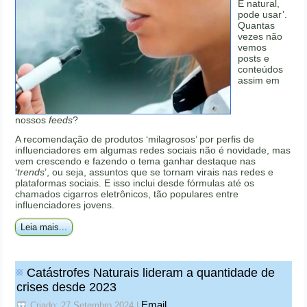
É natural,
pode usar’.
Quantas
vezes não
vemos
posts e
conteúdos
assim em
nossos
feeds
?
A recomendação de produtos ‘milagrosos’ por perfis de
influenciadores em algumas redes sociais não é novidade, mas
vem crescendo e fazendo o tema ganhar destaque nas
‘
trends
’, ou seja, assuntos que se tornam virais nas redes e
plataformas sociais. E isso inclui desde fórmulas até os
chamados cigarros eletrônicos, tão populares entre
influenciadores jovens.
Leia mais...
Catástrofes Naturais lideram a quantidade de
crises desde 2023
Email
Criado: 27 Setembro 2024
|