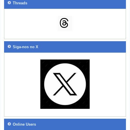
Threads
Siga-nos no X
Online Users