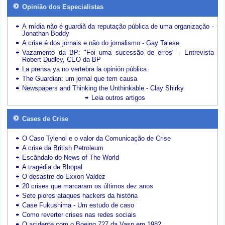
Opinião dos Especialistas
A mídia não é guardiã da reputação pública de uma organização -
Jonathan Boddy
A crise é dos jornais e não do jornalismo - Gay Talese
Vazamento da BP: "Foi uma sucessão de erros" - Entrevista
Robert Dudley, CEO da BP
La prensa ya no vertebra la opinión pública
The Guardian: um jornal que tem causa
Newspapers and Thinking the Unthinkable - Clay Shirky
Leia outros artigos
Cases de Crise
O Caso Tylenol e o valor da Comunicação de Crise
A crise da British Petroleum
Escândalo do News of The World
A tragédia de Bhopal
O desastre do Exxon Valdez
20 crises que marcaram os últimos dez anos
Sete piores ataques hackers da história
Case Fukushima - Um estudo de caso
Como reverter crises nas redes sociais
O acidente com o Boeing 727 da Vasp em 1982