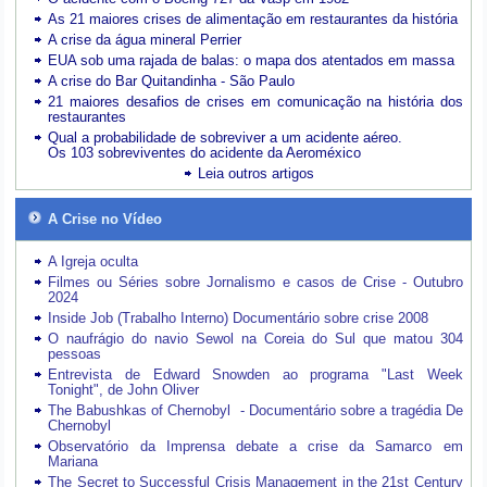
As 21 maiores crises de alimentação em restaurantes da história
A crise da água mineral Perrier
EUA sob uma rajada de balas: o mapa dos atentados em massa
A crise do Bar Quitandinha - São Paulo
21 maiores desafios de crises em comunicação na história dos
restaurantes
Qual a probabilidade de sobreviver a um acidente aéreo.
Os 103 sobreviventes do acidente da Aeroméxico
Leia outros artigos
A Crise no Vídeo
A Igreja oculta
Filmes ou Séries sobre Jornalismo e casos de Crise - Outubro
2024
Inside Job (Trabalho Interno) Documentário sobre crise 2008
O naufrágio do navio Sewol na Coreia do Sul que matou 304
pessoas
Entrevista de Edward Snowden ao programa "Last Week
Tonight", de John Oliver
The Babushkas of Chernobyl - Documentário sobre a tragédia De
Chernobyl
Observatório da Imprensa debate a crise da Samarco em
Mariana
The Secret to Successful Crisis Management in the 21st Century