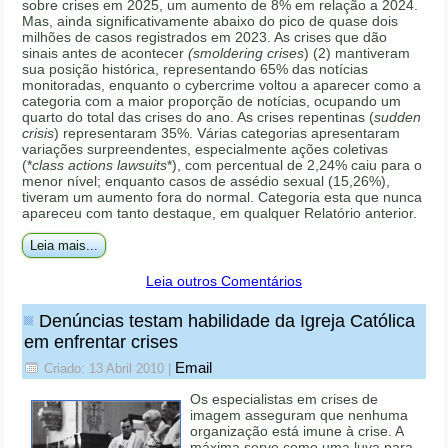
sobre crises em 2025, um aumento de 8% em relação a 2024.
Mas, ainda significativamente abaixo do pico de quase dois
milhões de casos registrados em 2023. As crises que dão
sinais antes de acontecer
(smoldering crises
) (2) mantiveram
sua posição histórica, representando 65% das notícias
monitoradas, enquanto o cybercrime voltou a aparecer como a
categoria com a maior proporção de notícias, ocupando um
quarto do total das crises do ano. As crises repentinas (
sudden
crisis
) representaram 35%. Várias categorias apresentaram
variações surpreendentes, especialmente ações coletivas
(*
class actions lawsuits
*), com percentual de 2,24% caiu para o
menor nível; enquanto casos de assédio sexual (15,26%),
tiveram um aumento fora do normal. Categoria esta que nunca
apareceu com tanto destaque, em qualquer Relatório anterior.
Leia mais...
Leia outros Comentários
Denúncias testam habilidade da Igreja Católica
em enfrentar crises
Email
Criado: 13 Abril 2010
|
Os especialistas em crises de
imagem asseguram que nenhuma
organização está imune à crise. A
máxima serve como uma luva para