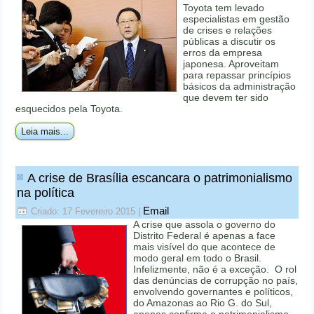
Toyota tem levado
especialistas em gestão
de crises e relações
públicas a discutir os
erros da empresa
japonesa. Aproveitam
para repassar princípios
básicos da administração
que devem ter sido
esquecidos pela Toyota.
Leia mais...
A crise de Brasília escancara o patrimonialismo
na política
Email
Criado: 17 Fevereiro 2015
|
A crise que assola o governo do
Distrito Federal é apenas a face
mais visível do que acontece de
modo geral em todo o Brasil.
Infelizmente, não é a exceção. O rol
das denúncias de corrupção no país,
envolvendo governantes e políticos,
do Amazonas ao Rio G. do Sul,
apenas confirma o patrimonialismo