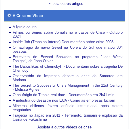
Leia outros artigos
A Crise no Vídeo
A Igreja oculta
Filmes ou Séries sobre Jornalismo e casos de Crise - Outubro
2024
Inside Job (Trabalho Interno) Documentário sobre crise 2008
O naufrágio do navio Sewol na Coreia do Sul que matou 304
pessoas
Entrevista de Edward Snowden ao programa "Last Week
Tonight", de John Oliver
The Babushkas of Chernobyl - Documentário sobre a tragédia De
Chernobyl
Observatório da Imprensa debate a crise da Samarco em
Mariana
The Secret to Successful Crisis Management in the 21st Century
- Melissa Agnes
O naufrágio do Titanic real time - Documentário em 2h41 min
A indústria do desastre nos EUA - Como as empresas lucram
Mineiros chilenos fazem anúncio institucional após serem
resgatados
Tragédia no Japão em 2011 - Terremoto, tsunami e explosão da
Usina de Fukushima
Assista a outros vídeos de crise