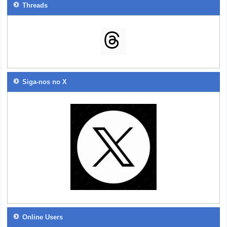
Threads
Siga-nos no X
Online Users