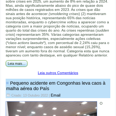
sobre crises em 2025, um aumento de 8% em relação a 2024.
Mas, ainda significativamente abaixo do pico de quase dois
milhões de casos registrados em 2023. As crises que dão
sinais antes de acontecer
(smoldering crises
) (2) mantiveram
sua posição histórica, representando 65% das notícias
monitoradas, enquanto o cybercrime voltou a aparecer como a
categoria com a maior proporção de notícias, ocupando um
quarto do total das crises do ano. As crises repentinas (
sudden
crisis
) representaram 35%. Várias categorias apresentaram
variações surpreendentes, especialmente ações coletivas
(*
class actions lawsuits
*), com percentual de 2,24% caiu para o
menor nível; enquanto casos de assédio sexual (15,26%),
tiveram um aumento fora do normal. Categoria esta que nunca
apareceu com tanto destaque, em qualquer Relatório anterior.
Leia mais...
Leia outros Comentários
Pequeno acidente em Congonhas leva caos à
malha aérea do País
Email
Criado: 13 Outubro 2022
|
O