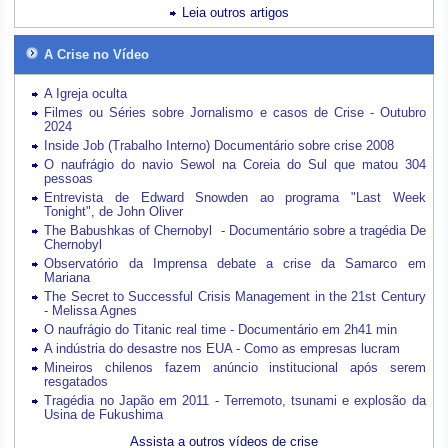
Leia outros artigos
A Crise no Vídeo
A Igreja oculta
Filmes ou Séries sobre Jornalismo e casos de Crise - Outubro
2024
Inside Job (Trabalho Interno) Documentário sobre crise 2008
O naufrágio do navio Sewol na Coreia do Sul que matou 304
pessoas
Entrevista de Edward Snowden ao programa "Last Week
Tonight", de John Oliver
The Babushkas of Chernobyl - Documentário sobre a tragédia De
Chernobyl
Observatório da Imprensa debate a crise da Samarco em
Mariana
The Secret to Successful Crisis Management in the 21st Century
- Melissa Agnes
O naufrágio do Titanic real time - Documentário em 2h41 min
A indústria do desastre nos EUA - Como as empresas lucram
Mineiros chilenos fazem anúncio institucional após serem
resgatados
Tragédia no Japão em 2011 - Terremoto, tsunami e explosão da
Usina de Fukushima
Assista a outros vídeos de crise