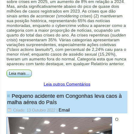
sobre crises em 2025, um aumento de 8% em relação a 2024.
Mas, ainda significativamente abaixo do pico de quase dois
milhões de casos registrados em 2023. As crises que dão
sinais antes de acontecer
(smoldering crises
) (2) mantiveram
sua posição histórica, representando 65% das notícias
monitoradas, enquanto o cybercrime voltou a aparecer como a
categoria com a maior proporção de notícias, ocupando um
quarto do total das crises do ano. As crises repentinas (
sudden
crisis
) representaram 35%. Várias categorias apresentaram
variações surpreendentes, especialmente ações coletivas
(*
class actions lawsuits
*), com percentual de 2,24% caiu para o
menor nível; enquanto casos de assédio sexual (15,26%),
tiveram um aumento fora do normal. Categoria esta que nunca
apareceu com tanto destaque, em qualquer Relatório anterior.
Leia mais...
Leia outros Comentários
Pequeno acidente em Congonhas leva caos à
malha aérea do País
Email
Criado: 13 Outubro 2022
|
O