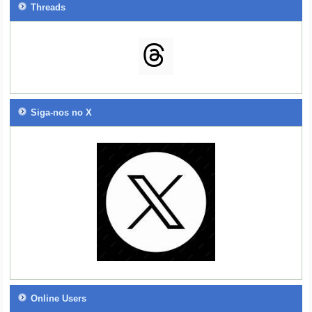
Threads
Siga-nos no X
Online Users