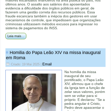
maiores escândalos financeiros na área pública do país, nos
últimos anos. O assalto aos salários dos aposentados
evidencia a dificuldade dos órgãos públicos em geral, de
fazerem uma gestão correta dos recursos públicos. Essa
fraude escancara também a inépcia dos gestores em usar
mecanismos de controle, que impedissem que organizações
criminosas utilizassem métodos excusos para ingressar no
sistema de pagamentos do INSS.
Leia mais...
Homilia do Papa Leão XIV na missa inaugural
em Roma
Email
Criado: 19 Mai 2025
|
Na homilia da missa
inaugural de seu
pontificado, o Papa Leão
XIV, afirmou que o chefe
da Igreja tem a função de
zelar seus valores, porém
sem se voltar para si
próprio. E declarou: "Se a
pedra angular é Cristo,
Pedro deve apascentar o