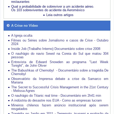
restaurantes
Qual a probabilidade de sobreviver a um acidente aéreo.
Os 103 sobreviventes do acidente da Aeroméxico
Leia outros artigos
A Crise no Vídeo
A Igreja oculta
Filmes ou Séries sobre Jornalismo e casos de Crise - Outubro
2024
Inside Job (Trabalho Interno) Documentário sobre crise 2008
O naufrágio do navio Sewol na Coreia do Sul que matou 304
pessoas
Entrevista de Edward Snowden ao programa "Last Week
Tonight", de John Oliver
The Babushkas of Chernobyl - Documentário sobre a tragédia De
Chernobyl
Observatório da Imprensa debate a crise da Samarco em
Mariana
The Secret to Successful Crisis Management in the 21st Century
- Melissa Agnes
O naufrágio do Titanic real time - Documentário em 2h41 min
A indústria do desastre nos EUA - Como as empresas lucram
Mineiros chilenos fazem anúncio institucional após serem
resgatados
Tragédia no Japão em 2011 - Terremoto, tsunami e explosão da