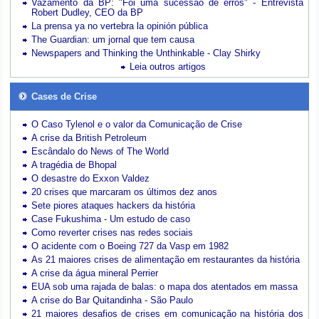
Vazamento da BP: "Foi uma sucessão de erros" - Entrevista
Robert Dudley, CEO da BP
La prensa ya no vertebra la opinión pública
The Guardian: um jornal que tem causa
Newspapers and Thinking the Unthinkable - Clay Shirky
Leia outros artigos
Cases de Crise
O Caso Tylenol e o valor da Comunicação de Crise
A crise da British Petroleum
Escândalo do News of The World
A tragédia de Bhopal
O desastre do Exxon Valdez
20 crises que marcaram os últimos dez anos
Sete piores ataques hackers da história
Case Fukushima - Um estudo de caso
Como reverter crises nas redes sociais
O acidente com o Boeing 727 da Vasp em 1982
As 21 maiores crises de alimentação em restaurantes da história
A crise da água mineral Perrier
EUA sob uma rajada de balas: o mapa dos atentados em massa
A crise do Bar Quitandinha - São Paulo
21 maiores desafios de crises em comunicação na história dos