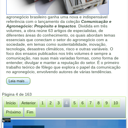
agronegócio brasileiro ganha uma nova e indispensável
referência com o lançamento da coleção
Comunicação e
Agronegócio: Propósito e Impactos
.
Dividida em três
volumes, a obra reúne 63 artigos de especialistas, de
diferentes áreas do conhecimento, os quais abordam temas
essenciais que conectam o setor do agronegócio com a
sociedade, em temas como sustentabilidade, inovação,
tecnologia, desastres climáticos, risco e outras variáveis. O
foco dos ensaios publicados nos três volumes é sempre a
comunicação, nas suas mais variadas formas, como forma de
entender, divulgar e manter a reputação do setor. É o primeiro
trabalho teórico de fôlego que explora o papel da comunicação
no agronegócio, envolvendo autores de várias tendências.
Leia mais...
Página 4 de 163
Início
Anterior
1
2
3
4
5
6
7
8
9
10
Próximo
Fim