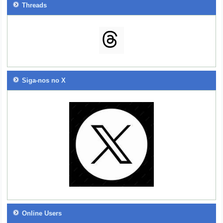
Threads
Siga-nos no X
Online Users