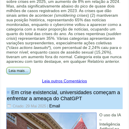
sobre crises em 2025, um aumento de 8% em relação a 2024.
Mas, ainda significativamente abaixo do pico de quase dois
milhões de casos registrados em 2023. As crises que dão
sinais antes de acontecer
(smoldering crises
) (2) mantiveram
sua posição histórica, representando 65% das notícias
monitoradas, enquanto o cybercrime voltou a aparecer como a
categoria com a maior proporção de notícias, ocupando um
quarto do total das crises do ano. As crises repentinas (
sudden
crisis
) representaram 35%. Várias categorias apresentaram
variações surpreendentes, especialmente ações coletivas
(*
class actions lawsuits
*), com percentual de 2,24% caiu para o
menor nível; enquanto casos de assédio sexual (15,26%),
tiveram um aumento fora do normal. Categoria esta que nunca
apareceu com tanto destaque, em qualquer Relatório anterior.
Leia mais...
Leia outros Comentários
Em crise existencial, universidades começam a
enfrentar a ameaça do ChatGPT
Email
Criado: 29 Mai 2025
|
O uso da IA
–
Inteligência
Artificial na