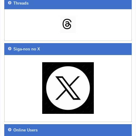
Threads
Siga-nos no X
Online Users