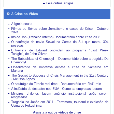
Leia outros artigos
A Crise no Vídeo
A Igreja oculta
Filmes ou Séries sobre Jornalismo e casos de Crise - Outubro
2024
Inside Job (Trabalho Interno) Documentário sobre crise 2008
O naufrágio do navio Sewol na Coreia do Sul que matou 304
pessoas
Entrevista de Edward Snowden ao programa "Last Week
Tonight", de John Oliver
The Babushkas of Chernobyl - Documentário sobre a tragédia De
Chernobyl
Observatório da Imprensa debate a crise da Samarco em
Mariana
The Secret to Successful Crisis Management in the 21st Century
- Melissa Agnes
O naufrágio do Titanic real time - Documentário em 2h41 min
A indústria do desastre nos EUA - Como as empresas lucram
Mineiros chilenos fazem anúncio institucional após serem
resgatados
Tragédia no Japão em 2011 - Terremoto, tsunami e explosão da
Usina de Fukushima
Assista a outros vídeos de crise