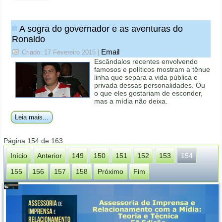
A sogra do governador e as aventuras do
Ronaldo
Email
Criado: 17 Fevereiro 2015
|
Escândalos recentes envolvendo
famosos e políticos mostram a tênue
linha que separa a vida pública e
privada dessas personalidades. Ou
o que eles gostariam de esconder,
mas a mídia não deixa.
Leia mais...
Página 154 de 163
Início
Anterior
149
150
151
152
153
154
155
156
157
158
Próximo
Fim