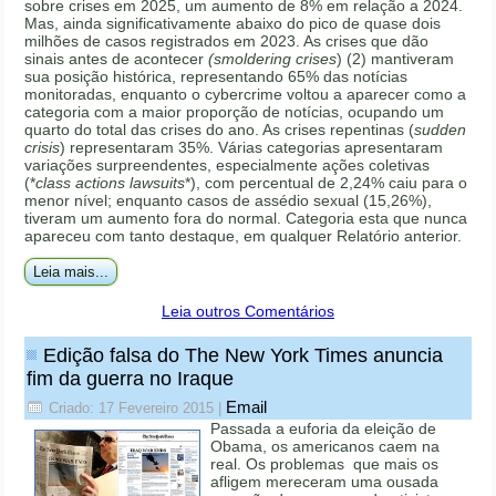
sobre crises em 2025, um aumento de 8% em relação a 2024.
Mas, ainda significativamente abaixo do pico de quase dois
milhões de casos registrados em 2023. As crises que dão
sinais antes de acontecer
(smoldering crises
) (2) mantiveram
sua posição histórica, representando 65% das notícias
monitoradas, enquanto o cybercrime voltou a aparecer como a
categoria com a maior proporção de notícias, ocupando um
quarto do total das crises do ano. As crises repentinas (
sudden
crisis
) representaram 35%. Várias categorias apresentaram
variações surpreendentes, especialmente ações coletivas
(*
class actions lawsuits
*), com percentual de 2,24% caiu para o
menor nível; enquanto casos de assédio sexual (15,26%),
tiveram um aumento fora do normal. Categoria esta que nunca
apareceu com tanto destaque, em qualquer Relatório anterior.
Leia mais...
Leia outros Comentários
Edição falsa do The New York Times anuncia
fim da guerra no Iraque
Email
Criado: 17 Fevereiro 2015
|
Passada a euforia da eleição de
Obama, os americanos caem na
real. Os problemas que mais os
afligem mereceram uma ousada