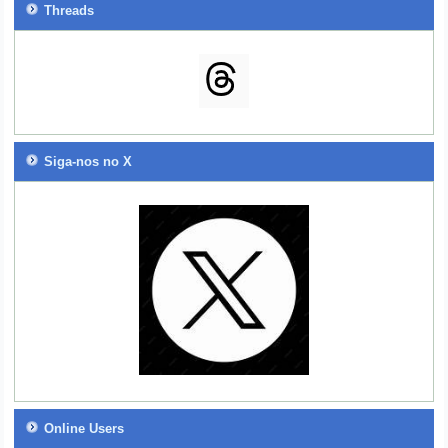
Threads
Siga-nos no X
Online Users