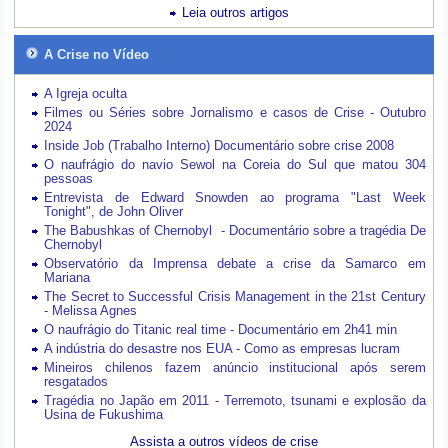
Leia outros artigos
A Crise no Vídeo
A Igreja oculta
Filmes ou Séries sobre Jornalismo e casos de Crise - Outubro
2024
Inside Job (Trabalho Interno) Documentário sobre crise 2008
O naufrágio do navio Sewol na Coreia do Sul que matou 304
pessoas
Entrevista de Edward Snowden ao programa "Last Week
Tonight", de John Oliver
The Babushkas of Chernobyl - Documentário sobre a tragédia De
Chernobyl
Observatório da Imprensa debate a crise da Samarco em
Mariana
The Secret to Successful Crisis Management in the 21st Century
- Melissa Agnes
O naufrágio do Titanic real time - Documentário em 2h41 min
A indústria do desastre nos EUA - Como as empresas lucram
Mineiros chilenos fazem anúncio institucional após serem
resgatados
Tragédia no Japão em 2011 - Terremoto, tsunami e explosão da
Usina de Fukushima
Assista a outros vídeos de crise