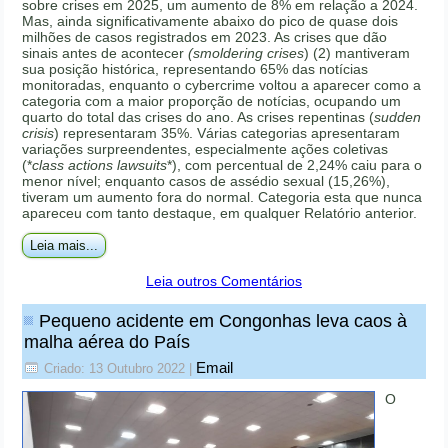
sobre crises em 2025, um aumento de 8% em relação a 2024.
Mas, ainda significativamente abaixo do pico de quase dois
milhões de casos registrados em 2023. As crises que dão
sinais antes de acontecer
(smoldering crises
) (2) mantiveram
sua posição histórica, representando 65% das notícias
monitoradas, enquanto o cybercrime voltou a aparecer como a
categoria com a maior proporção de notícias, ocupando um
quarto do total das crises do ano. As crises repentinas (
sudden
crisis
) representaram 35%. Várias categorias apresentaram
variações surpreendentes, especialmente ações coletivas
(*
class actions lawsuits
*), com percentual de 2,24% caiu para o
menor nível; enquanto casos de assédio sexual (15,26%),
tiveram um aumento fora do normal. Categoria esta que nunca
apareceu com tanto destaque, em qualquer Relatório anterior.
Leia mais...
Leia outros Comentários
Pequeno acidente em Congonhas leva caos à
malha aérea do País
Email
Criado: 13 Outubro 2022
|
O