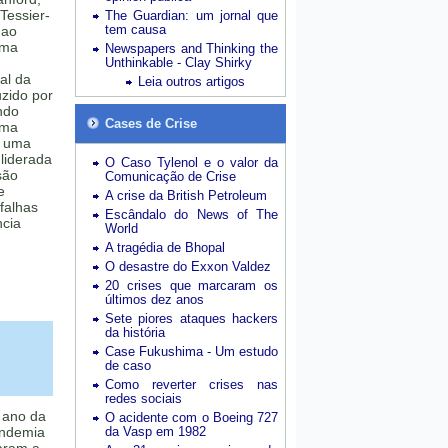
 Tessier-
The Guardian: um jornal que
tem causa
 ao
uma
Newspapers and Thinking the
Unthinkable - Clay Shirky
al da
Leia outros artigos
uzido por
ndo
Cases de Crise
rma
a uma
 liderada
O Caso Tylenol e o valor da
são
Comunicação de Crise
e
A crise da British Petroleum
falhas
Escândalo do News of The
ncia
World
A tragédia de Bhopal
O desastre do Exxon Valdez
20 crises que marcaram os
últimos dez anos
Sete piores ataques hackers
da história
Case Fukushima - Um estudo
de caso
Como reverter crises nas
redes sociais
 ano da
O acidente com o Boeing 727
andemia
da Vasp em 1982