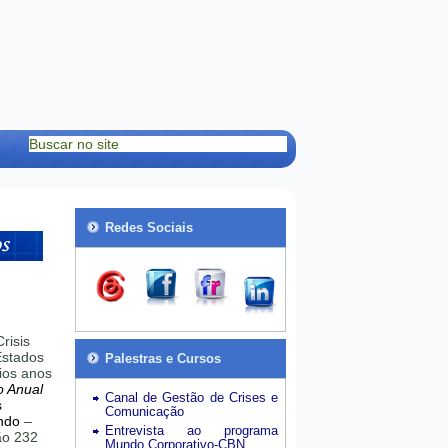
Redes Sociais
risis
stados
Palestras e Cursos
ios anos
o Anual
Canal de Gestão de Crises e
s
Comunicação
ndo
–
Entrevista ao programa
hão 232
Mundo Corporativo-CBN