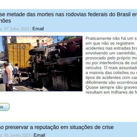
e metade das mortes nas rodovias federais do Brasil e
hões
Email
o: 07 Julho 2023
|
Praticamente não há um s
em que não se registrem
acidentes nas estradas bra
envolvendo um caminhão,
provocado pelo próprio mo
ou por interferência de ou
veículos. O mais assustad
a maioria das colisões ou 
tipos de acidentes com c
dificilmente são ocorrência
Quase sempre são graves
resultam em milhares de f
is...
 preservar a reputação em situações de crise
Email
o: 05 Junho 2023
|