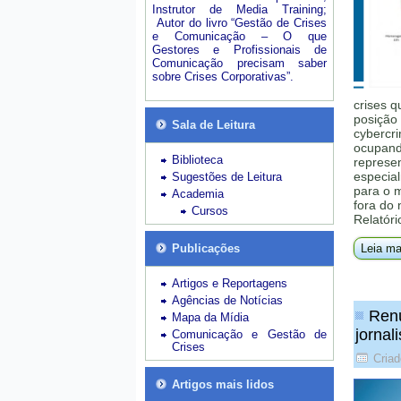
Instrutor de Media Training;
Autor do livro “Gestão de Crises
e Comunicação – O que
Gestores e Profissionais de
Comunicação precisam saber
sobre Crises Corporativas”.
crises q
posição 
Sala de Leitura
cybercri
ocupando
Biblioteca
represe
especial
Sugestões de Leitura
para o 
Academia
fora do
Cursos
Relatóri
Publicações
Leia ma
Artigos e Reportagens
Agências de Notícias
Renú
Mapa da Mídia
jornal
Comunicação e Gestão de
Crises
Criad
Artigos mais lidos