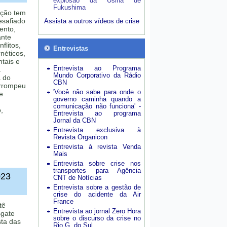
explosão da Usina de
Fukushima
ação tem
esafiado
Assista a outros vídeos de crise
ento,
ante
flitos,
Entrevistas
néticos,
tais e
Entrevista ao Programa
a
Mundo Corporativo da Rádio
 do
CBN
errompeu
'Você não sabe para onde o
e
governo caminha quando a
comunicação não funciona' -
,
Entrevista ao programa
Jornal da CBN
Entrevista exclusiva à
Revista Organicon
Entrevista à revista Venda
Mais
Entrevista sobre crise nos
transportes para Agência
023
CNT de Notícias
Entrevista sobre a gestão de
crise do acidente da Air
France
tê
Entrevista ao jornal Zero Hora
sgate
sobre o discurso da crise no
sta das
Rio G. do Sul