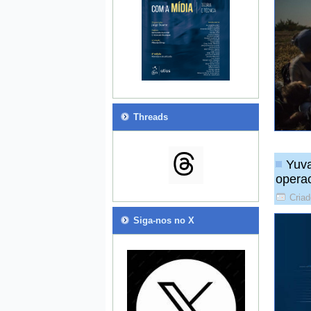
Threads
Yuva
operac
Criad
Siga-nos no X