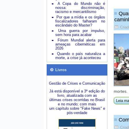
A Copa do Mundo não é
nossa: discriminação,
racismo e mercantilismo
Quas
Por que a mídia e os órgãos
camin
fiscalizadores falharam no
escândalo do Master?
Criad
Uma guerra por impulso,
sem hora para acabar
Fórum Mundial alerta para
ameaças cibernéticas em
2026
Quando o país naturaliza a
morte, a crise já aconteceu
Livros
Gestão de Crises e Comunicação
Já está disponível a 3ª edição do
mortes.
livro, atualizada com as
últimas crises ocorridas no Brasil
Leia ma
e no mundo; com mais
um capítulo sobre "Fake News" e
pós-verdade
Como
Criad