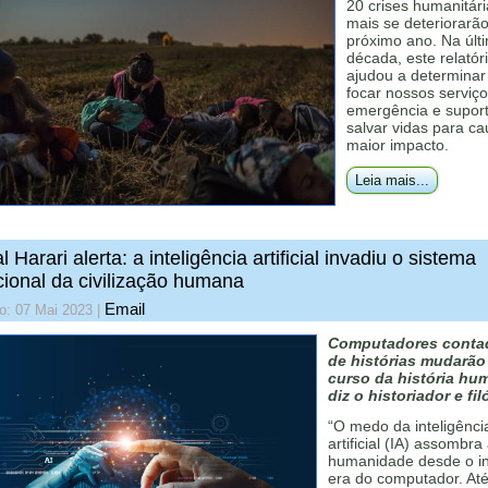
20 crises humanitár
mais se deteriorarã
próximo ano. Na últ
década, este relatór
ajudou a determinar
focar nossos serviç
emergência e supor
salvar vidas para ca
maior impacto.
Leia mais...
l Harari alerta: a inteligência artificial invadiu o sistema
ional da civilização humana
Email
o: 07 Mai 2023
|
Computadores conta
de histórias mudarão
curso da história hu
diz o historiador e fil
“O medo da inteligênci
artificial (IA) assombra
humanidade desde o in
era do computador. Até