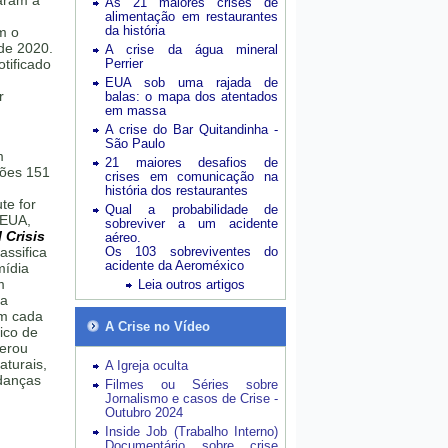
aram a
As 21 maiores crises de
alimentação em restaurantes
da história
m o
de 2020.
A crise da água mineral
tificado
Perrier
EUA sob uma rajada de
r
balas: o mapa dos atentados
em massa
A crise do Bar Quitandinha -
São Paulo
m
21 maiores desafios de
hões 151
crises em comunicação na
história dos restaurantes
te for
Qual a probabilidade de
 EUA,
sobreviver a um acidente
 Crisis
aéreo.
assifica
Os 103 sobreviventes do
acidente da Aeroméxico
mídia
m
Leia outros artigos
da
em cada
A Crise no Vídeo
ico de
erou
aturais,
A Igreja oculta
udanças
Filmes ou Séries sobre
Jornalismo e casos de Crise -
Outubro 2024
Inside Job (Trabalho Interno)
Documentário sobre crise