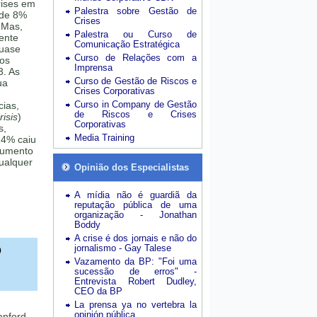
rises em
Palestra sobre Gestão de
 de 8%
Crises
 Mas,
Palestra ou Curso de
mente
Comunicação Estratégica
quase
Curso de Relações com a
sos
Imprensa
3. As
Curso de Gestão de Riscos e
ua
Crises Corporativas
Curso in Company de Gestão
cias,
de Riscos e Crises
isis
)
Corporativas
s,
Media Training
24% caiu
aumento
ualquer
Opinião dos Especialistas
A mídia não é guardiã da
reputação pública de uma
organização - Jonathan
Boddy
A crise é dos jornais e não do
o
jornalismo - Gay Talese
Vazamento da BP: "Foi uma
sucessão de erros" -
Entrevista Robert Dudley,
CEO da BP
La prensa ya no vertebra la
opinión pública
anford,