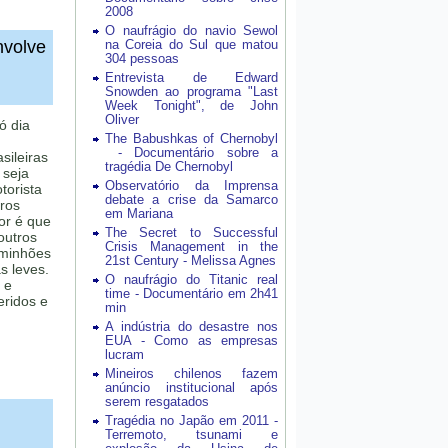
2008
O naufrágio do navio Sewol
nvolve
na Coreia do Sul que matou
304 pessoas
Entrevista de Edward
Snowden ao programa "Last
Week Tonight", de John
Oliver
ó dia
The Babushkas of Chernobyl
- Documentário sobre a
sileiras
tragédia De Chernobyl
 seja
Observatório da Imprensa
torista
debate a crise da Samarco
tros
em Mariana
or é que
The Secret to Successful
outros
Crisis Management in the
aminhões
21st Century - Melissa Agnes
s leves.
O naufrágio do Titanic real
 e
time - Documentário em 2h41
eridos e
min
A indústria do desastre nos
EUA - Como as empresas
lucram
Mineiros chilenos fazem
anúncio institucional após
serem resgatados
Tragédia no Japão em 2011 -
Terremoto, tsunami e