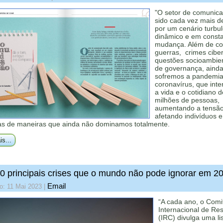
"O setor de comunic
sido cada vez mais d
por um cenário turbul
dinâmico e em const
mudança. Além de con
guerras, crimes ciber
questões socioambien
de governança, aind
sofremos a pandemia
coronavírus, que int
a vida e o cotidiano d
milhões de pessoas,
aumentando a tensão
afetando indivíduos e
s de maneiras que ainda não dominamos totalmente.
is...
0 principais crises que o mundo não pode ignorar em 2
Email
o: 11 Mai 2023
|
“A cada ano, o Comi
Internacional de Re
(IRC) divulga uma li