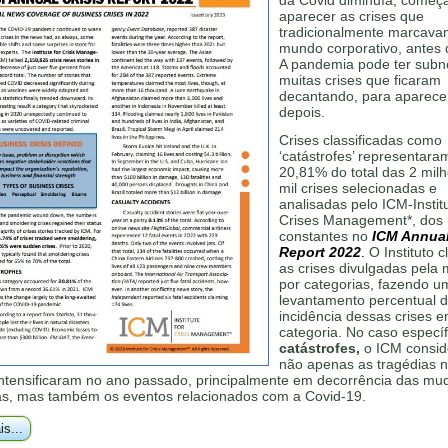
da Covid diminuía, começ
aparecer as crises que
tradicionalmente marcava
mundo corporativo, antes 
A pandemia pode ter subno
muitas crises que ficaram
decantando, para aparece
depois.
Crises classificadas como
‘catástrofes’ representara
20,81% do total das 2 mil
mil crises selecionadas e
analisadas pelo ICM-Institu
Crises Management*, dos
constantes no
ICM Annual
Report 2022
.
O Instituto cl
as crises divulgadas pela 
por categorias, fazendo u
levantamento percentual 
incidência dessas crises 
categoria. No caso específ
catástrofes,
o ICM consid
não apenas as tragédias n
intensificaram no ano passado, principalmente em decorrência das m
cas, mas também os eventos relacionados com a Covid-19.
is...