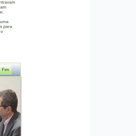
ntravam
vam
r,
e uma
is para
 o
Fim