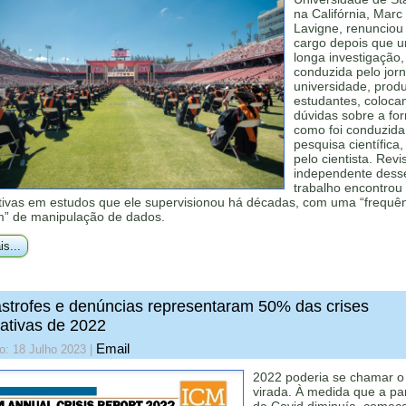
na Califórnia, Marc
Lavigne, renunciou
cargo depois que 
longa investigação,
conduzida pelo jorn
universidade, prod
estudantes, coloca
dúvidas sobre a fo
como foi conduzid
pesquisa científica,
pelo cientista. Revi
independente dess
trabalho encontrou 
ativas em estudos que ele supervisionou há décadas, com uma “frequê
” de manipulação de dados.
is...
strofes e denúncias representaram 50% das crises
ativas de 2022
Email
o: 18 Julho 2023
|
2022 poderia se chamar o
virada. À medida que a p