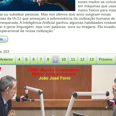
esses medos se conce
em máquinas que usa
meios físicos para mata
ar ou substituir pessoas. Mas nos últimos dois anos surgiram novas
ntas de IA (1) que ameaçam a sobrevivência da civilização humana d
inesperada. A Inteligência Artificial ganhou algumas habilidades notáve
r e gerar linguagem, seja com palavras, sons ou imagens. Ela invadiu
operacional de nossa civilização.”
is...
de 163
Anterior
4
5
6
7
8
9
10
11
12
13
Próximo