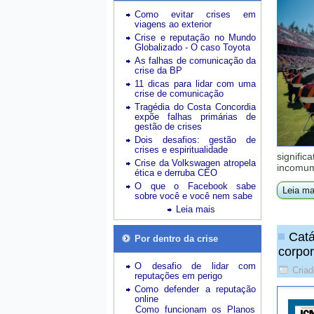
Como evitar crises em
viagens ao exterior
Crise e reputação no Mundo
Globalizado - O caso Toyota
As falhas de comunicação da
crise da BP
11 dicas para lidar com uma
crise de comunicação
Tragédia do Costa Concordia
expõe falhas primárias de
gestão de crises
Dois desafios: gestão de
crises e espiritualidade
signific
Crise da Volkswagen atropela
incomum
ética e derruba CEO
O que o Facebook sabe
Leia ma
sobre você e você nem sabe
Leia mais
Catá
Por dentro da crise
corpor
O desafio de lidar com
Criad
reputações em perigo
Como defender a reputação
online
Como funcionam os Planos