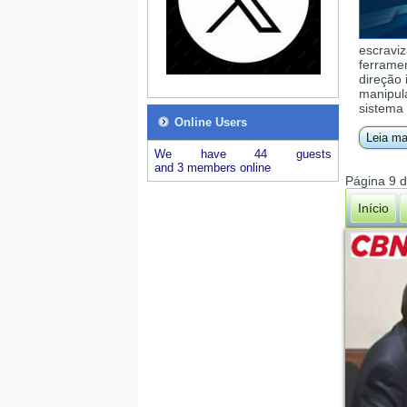
escraviz
ferrame
direção 
manipula
sistema 
Online Users
Leia ma
We have 44 guests
and 3 members online
Página 9 
Início