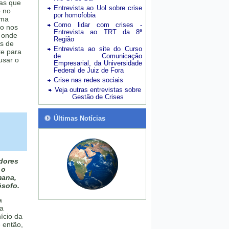
ias que
Entrevista ao Uol sobre crise
o no
por homofobia
ima
Como lidar com crises -
io nos
Entrevista ao TRT da 8ª
 onde
Região
os de
Entrevista ao site do Curso
te para
de Comunicação
usar o
Empresarial, da Universidade
Federal de Juiz de Fora
Crise nas redes sociais
Veja outras entrevistas sobre
Gestão de Crises
Últimas Notícias
dores
 o
mana,
ósofo.
a
 a
ício da
 então,