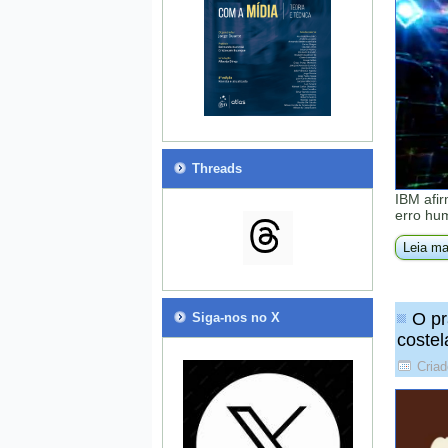
Threads
IBM afi
erro hu
Leia ma
O pr
Siga-nos no X
costel
Criad