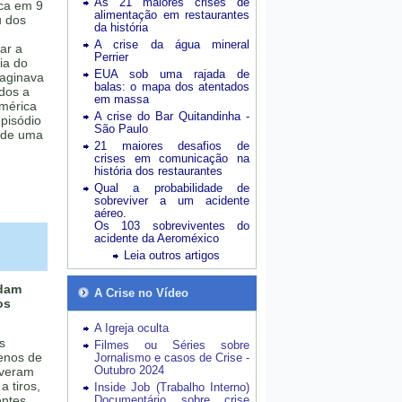
As 21 maiores crises de
ica em 9
alimentação em restaurantes
u dos
da história
A crise da água mineral
ar a
Perrier
ia do
EUA sob uma rajada de
aginava
balas: o mapa dos atentados
dos a
em massa
América
A crise do Bar Quitandinha -
pisódio
São Paulo
e de uma
21 maiores desafios de
crises em comunicação na
história dos restaurantes
Qual a probabilidade de
sobreviver a um acidente
aéreo.
Os 103 sobreviventes do
acidente da Aeroméxico
Leia outros artigos
udam
A Crise no Vídeo
os
A Igreja oculta
s
Filmes ou Séries sobre
enos de
Jornalismo e casos de Crise -
Outubro 2024
iveram
a tiros,
Inside Job (Trabalho Interno)
entes
Documentário sobre crise