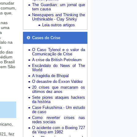
esnudar
The Guardian: um jornal que
o comum,
tem causa
as que,
Newspapers and Thinking the
Unthinkable - Clay Shirky
 nas
Leia outros artigos
e uma
a
a
Cases de Crise
alo na
s
O Caso Tylenol e o valor da
ndo das
Comunicação de Crise
médium
A crise da British Petroleum
o Brasil
Escândalo do News of The
, em São
World
A tragédia de Bhopal
O desastre do Exxon Valdez
20 crises que marcaram os
últimos dez anos
Sete piores ataques hackers
da história
Case Fukushima - Um estudo
de caso
Como reverter crises nas
redes sociais
icano,
O acidente com o Boeing 727
da Vasp em 1982
021, fez