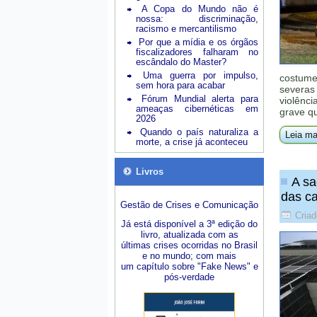
A Copa do Mundo não é
nossa: discriminação,
racismo e mercantilismo
Por que a mídia e os órgãos
fiscalizadores falharam no
escândalo do Master?
Uma guerra por impulso,
costume
sem hora para acabar
severas
Fórum Mundial alerta para
violênci
ameaças cibernéticas em
grave qu
2026
Quando o país naturaliza a
Leia ma
morte, a crise já aconteceu
Livros
A sa
das ca
Gestão de Crises e Comunicação
Criad
Já está disponível a 3ª edição do
livro, atualizada com as
últimas crises ocorridas no Brasil
e no mundo; com mais
um capítulo sobre "Fake News" e
pós-verdade