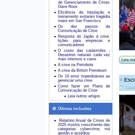
de Gerenciamento de Crises
Dave Roos
Eficiência da tripulação e
treinamento evitaram tragédia
maior em San Francisco
Os dez passos da
Comunicação de Crise
Resposta do Japão à crise:
lições para empresas e
comunicadores
O custo das catástrofes -
Desastres naturais cada vez
mais intensos e caros
Leia ma
A crise na Petrobrás
A crise da British Petroleum
Os 10 erros imperdoáveis ao
Esco
gerenciar uma crise
Como fazer um Plano de
Criad
Comunicação de Crise
Leia outros artigos
Últimas inclusões
Relatório Anual de Crises de
2025 mostra crescimento das
categorias cybercrime, má
gestão e assédios