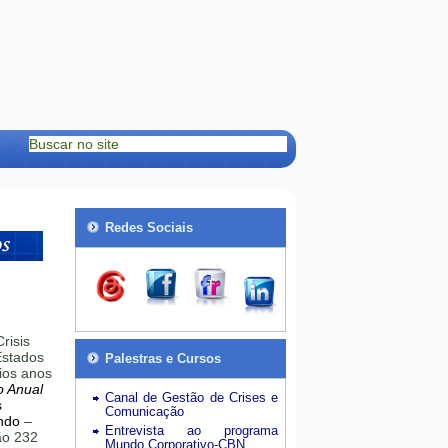
Redes Sociais
risis
stados
Palestras e Cursos
ios anos
o Anual
Canal de Gestão de Crises e
s
Comunicação
ndo
–
Entrevista ao programa
hão 232
Mundo Corporativo-CBN