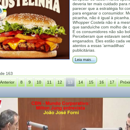
deveria ter mais cuidado para 
parecer que a estratégia foi c
para enganar o consumidor. M
picanha, não é igual à picanha.
Whopper Costela
não é a mes
que sanduíche com molho de c
E os consumidores não são bo
Perceberam que estavam sen
enganados. Eles estão cada v
atentos a essas ‘armadilhas’
publicitárias.
Leia mais...
 de 163
Anterior
8
9
10
11
12
13
14
15
16
17
Próx