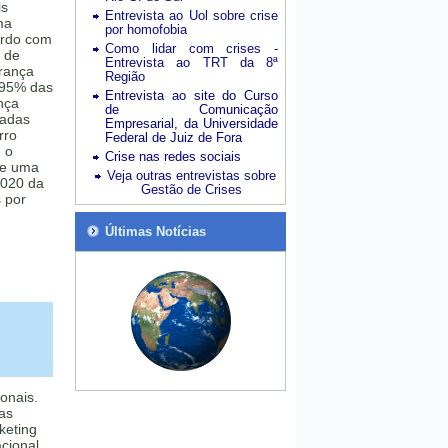
is
Entrevista ao Uol sobre crise
ma
por homofobia
ordo com
Como lidar com crises -
e de
Entrevista ao TRT da 8ª
urança
Região
 95% das
Entrevista ao site do Curso
nça
de Comunicação
sadas
Empresarial, da Universidade
rro
Federal de Juiz de Fora
 o
Crise nas redes sociais
de uma
Veja outras entrevistas sobre
2020 da
Gestão de Crises
 por
Últimas Notícias
onais.
Mas
keting
acional