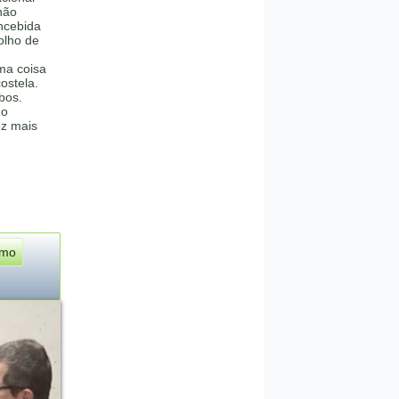
não
oncebida
olho de
ma coisa
ostela.
bos.
do
ez mais
imo