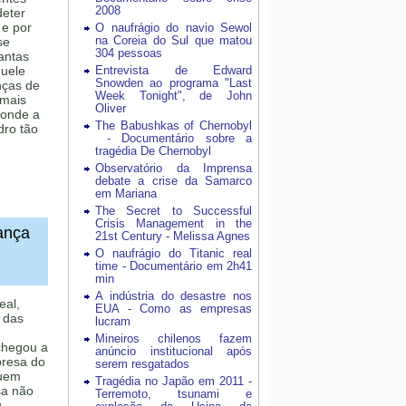
2008
deter
 e por
O naufrágio do navio Sewol
na Coreia do Sul que matou
se
304 pessoas
antas
quele
Entrevista de Edward
Snowden ao programa "Last
nças de
Week Tonight", de John
 mais
Oliver
 onde a
The Babushkas of Chernobyl
dro tão
- Documentário sobre a
tragédia De Chernobyl
Observatório da Imprensa
debate a crise da Samarco
em Mariana
The Secret to Successful
Crisis Management in the
ança
21st Century - Melissa Agnes
O naufrágio do Titanic real
time - Documentário em 2h41
min
A indústria do desastre nos
eal,
EUA - Como as empresas
 das
lucram
Mineiros chilenos fazem
chegou a
anúncio institucional após
presa do
serem resgatados
quem
Tragédia no Japão em 2011 -
sa não
Terremoto, tsunami e
u