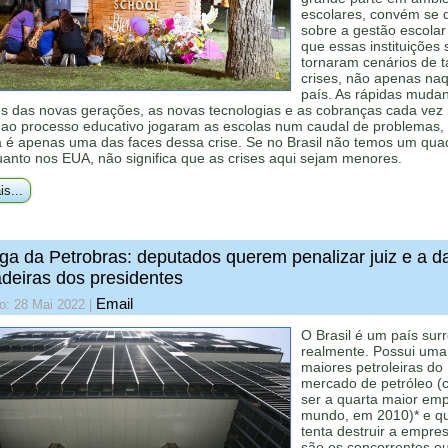
escolares, convém se 
sobre a gestão escolar
que essas instituições 
tornaram cenários de t
crises, não apenas na
país. As rápidas muda
s das novas gerações, as novas tecnologias e as cobranças cada vez
 ao processo educativo jogaram as escolas num caudal de problemas,
a é apenas uma das faces dessa crise. Se no Brasil não temos um qua
anto nos EUA, não significa que as crises aqui sejam menores.
is...
ga da Petrobras: deputados querem penalizar juiz e a d
deiras dos presidentes
Email
o: 28 Mai 2022
|
O Brasil é um país surr
realmente. Possui uma
maiores petroleiras do
mercado de petróleo (
ser a quarta maior em
mundo, em 2010)* e 
tenta destruir a empre
são os concorrentes o