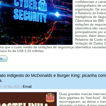
confidenciais e cana
criptografados de u
organização. De ac
o Relatório do Índic
Inteligência de Seg
Cibernética da IBM,
violações de segura
cibernética são cau
principalmente por e
humano. Além disso,
Relatório de Custo 
Violação de Dados 
rma que o custo médio de violações de segurança cibernética causadas
mano foi de US$ 3,33 milhões.
is...
ato indigesto do McDonalds e Burger King: picanha com
a.
Email
o: 03 Mai 2022
|
Duas grandes marcas internaci
Dois gigantes do “fast-food”. 
escorregaram, ao deixar o mar
atropelar os fatos. A área oper