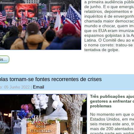
a primeira audiência públ
de junho. E o que emergi
relatórios, depoimentos e
inquéritos é de envergonh
chamada maior democrac
mundo e chocar, quem im
que os EUA eram imuniza
espasmos golpistas à la 
Latina. O Comitê deu ao e
o nome correto: tratou-s
tentativa de golpe.
is...
las tornam-se fontes recorrentes de crises
Email
o: 05 Junho 2022
|
Três publicações aj
gestores a enfrentar 
problemas
No momento em que o
Estados Unidos, em m
seis meses este ano, t
mais de 200 atentados 
grande parte em ambi