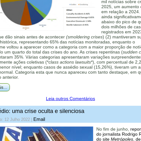
mil notícias sobre c
2025, um aumento
em relação a 2024.
ainda significativa
abaixo do pico de 
dois milhões de ca
registrados em 202
ue dão sinais antes de acontecer
(smoldering crises
) (2) mantiveram s
histórica, representando 65% das notícias monitoradas, enquanto o
me voltou a aparecer como a categoria com a maior proporção de notí
 um quarto do total das crises do ano. As crises repentinas (
sudden cr
ntaram 35%. Várias categorias apresentaram variações surpreendente
mente ações coletivas (*
class actions lawsuits
*), com percentual de 2,
menor nível; enquanto casos de assédio sexual (15,26%), tiveram um 
 normal. Categoria esta que nunca apareceu com tanto destaque, em q
o anterior.
is...
Leia outros Comentários
dio: uma crise oculta e silenciosa
Email
o: 12 Julho 2022
|
No fim de junho,
repo
do jornalista Rodrigo 
do site
Metrópoles
, de