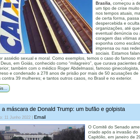
Brasília,
começou a d
um tipo de crise muit
nos tempos atuais, m
de certa forma, passa
despercebida e oculta
organizações, até qu
eventual denúncia ou 
coragem das vítimas 
exponha como escând
imprensa ou nas rede
sociais. Estamos fala
por assédio sexual e moral. Como exemplos, temos o caso do famoso 
Deus, em Goiás, conhecido como “milagreiro”, que curava pacientes d
terior; também com o médico Roger Abdelmassi, famoso ginecologista
preso e condenado a 278 anos de prisão por mais de 50 acusações de
 contra 39 mulheres; e tantos outros casos, no Brasil e no exterior.
is...
 a máscara de Donald Trump: um bufão e golpista
Email
o: 11 Junho 2022
|
O Comitê do Senado amer
criado após a invasão do
Capitólio, em janeiro de 2