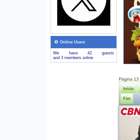
Online Users
We have 42 guests
and 3 members online
Página 13
Início
Fim