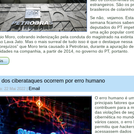
estrangeiros. São os p
brasileiros de colarinh
Se não, vejamos. Esta
semana ficamos saben
deputados do PT impe
uma ação popular cont
gio Moro, cobrando indenização pela conduta do magistrado na extinta
o Lava Jato. Mas o mais surreal de tudo isso é que o destaque nessa
prejuízos” que Moro teria causado à Petrobras, durante a apuração de
ridades na companhia, a partir de 2014, no governo do PT, portanto.
is...
dos ciberataques ocorrem por erro humano
Email
o: 22 Mai 2022
|
O erro humano é um
principais fatores qu
contribuem para a m
das violações de se
cibernética no mun
vários casos, o err
permitiu que
hacker
acessassem dados