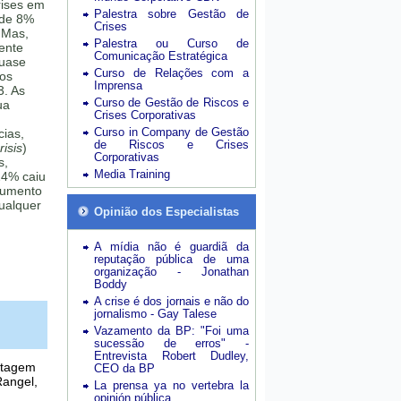
rises em
Palestra sobre Gestão de
 de 8%
Crises
 Mas,
Palestra ou Curso de
mente
Comunicação Estratégica
quase
Curso de Relações com a
sos
Imprensa
3. As
Curso de Gestão de Riscos e
ua
Crises Corporativas
Curso in Company de Gestão
cias,
de Riscos e Crises
isis
)
Corporativas
s,
Media Training
24% caiu
aumento
ualquer
Opinião dos Especialistas
A mídia não é guardiã da
reputação pública de uma
organização - Jonathan
Boddy
A crise é dos jornais e não do
jornalismo - Gay Talese
Vazamento da BP: "Foi uma
sucessão de erros" -
Entrevista Robert Dudley,
rtagem
CEO da BP
Rangel,
La prensa ya no vertebra la
opinión pública