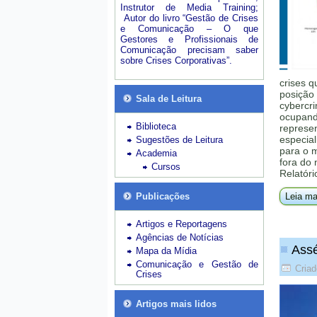
Instrutor de Media Training;
Autor do livro “Gestão de Crises
e Comunicação – O que
Gestores e Profissionais de
Comunicação precisam saber
sobre Crises Corporativas”.
crises q
posição 
Sala de Leitura
cybercri
ocupando
Biblioteca
represe
especial
Sugestões de Leitura
para o 
Academia
fora do
Cursos
Relatóri
Publicações
Leia ma
Artigos e Reportagens
Agências de Notícias
Assé
Mapa da Mídia
Comunicação e Gestão de
Criad
Crises
Artigos mais lidos