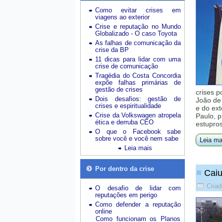
Como evitar crises em
viagens ao exterior
Crise e reputação no Mundo
Globalizado - O caso Toyota
As falhas de comunicação da
crise da BP
11 dicas para lidar com uma
crise de comunicação
Tragédia do Costa Concordia
expõe falhas primárias de
gestão de crises
crises 
Dois desafios: gestão de
João de 
crises e espiritualidade
e do ex
Crise da Volkswagen atropela
Paulo, 
ética e derruba CEO
estupros
O que o Facebook sabe
sobre você e você nem sabe
Leia ma
Leia mais
Por dentro da crise
Caiu
Criad
O desafio de lidar com
reputações em perigo
Como defender a reputação
online
Como funcionam os Planos