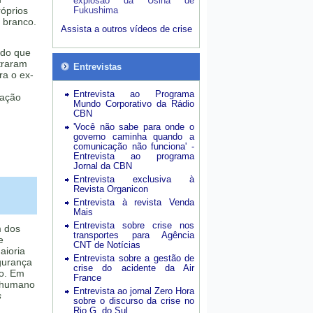
explosão da Usina de
róprios
Fukushima
o branco.
Assista a outros vídeos de crise
do que
traram
Entrevistas
ra o ex-
Entrevista ao Programa
 ação
Mundo Corporativo da Rádio
CBN
'Você não sabe para onde o
governo caminha quando a
comunicação não funciona' -
Entrevista ao programa
Jornal da CBN
Entrevista exclusiva à
Revista Organicon
Entrevista à revista Venda
Mais
Entrevista sobre crise nos
 dos
transportes para Agência
e
CNT de Notícias
aioria
Entrevista sobre a gestão de
gurança
crise do acidente da Air
do. Em
France
o humano
Entrevista ao jornal Zero Hora
s
sobre o discurso da crise no
Rio G. do Sul