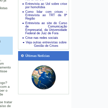
io já
Entrevista ao Uol sobre crise
por homofobia
istas
Como lidar com crises -
Entrevista ao TRT da 8ª
Região
Entrevista ao site do Curso
de Comunicação
Empresarial, da Universidade
Federal de Juiz de Fora
Crise nas redes sociais
a
Veja outras entrevistas sobre
Gestão de Crises
Últimas Notícias
,
 um
ramento
tisse
fogo?
 com a
ber o
de
se tratar
aíso de