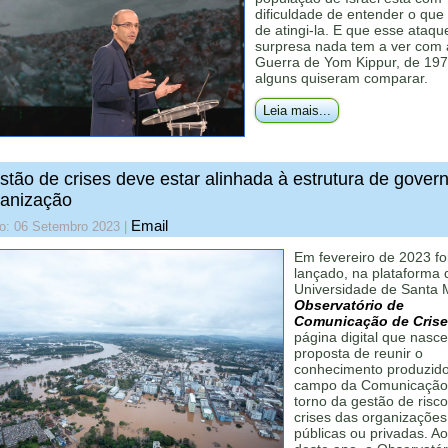
dificuldade de entender o que
de atingi-la. E que esse ataqu
surpresa nada tem a ver com 
Guerra de Yom Kippur, de 19
alguns quiseram comparar.
Leia mais...
stão de crises deve estar alinhada à estrutura de gover
ganização
Email
do: 06 Setembro 2023
|
Em fevereiro de 2023 fo
lançado, na plataforma 
Universidade de Santa M
Observatório de
Comunicação de Crise
página digital que nasc
proposta de reunir o
conhecimento produzid
campo da Comunicação
torno da gestão de risco
crises das organizações
públicas ou privadas. A