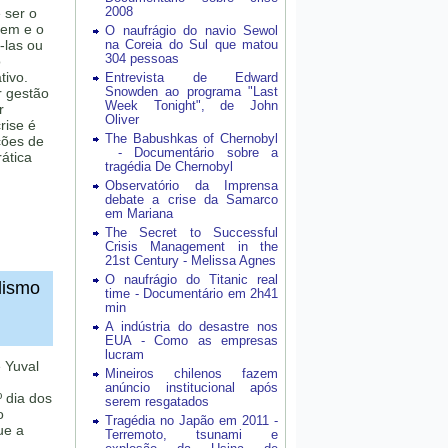
2008
 ser o
rem e o
O naufrágio do navio Sewol
-las ou
na Coreia do Sul que matou
304 pessoas
o
tivo.
Entrevista de Edward
Snowden ao programa "Last
r gestão
Week Tonight", de John
r
Oliver
rise é
The Babushkas of Chernobyl
ções de
- Documentário sobre a
ática
tragédia De Chernobyl
Observatório da Imprensa
debate a crise da Samarco
em Mariana
The Secret to Successful
Crisis Management in the
21st Century - Melissa Agnes
O naufrágio do Titanic real
ulismo
time - Documentário em 2h41
min
A indústria do desastre nos
EUA - Como as empresas
lucram
e Yuval
Mineiros chilenos fazem
anúncio institucional após
º dia dos
serem resgatados
o
Tragédia no Japão em 2011 -
ue a
Terremoto, tsunami e