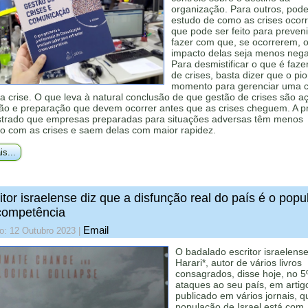
organização. Para outros, pode
estudo de como as crises ocor
que pode ser feito para preveni
fazer com que, se ocorrerem, 
impacto delas seja menos nega
Para desmistificar o que é faze
de crises, basta dizer que o pio
momento para gerenciar uma c
a crise. O que leva à natural conclusão de que gestão de crises são a
ão e preparação que devem ocorrer antes que as crises cheguem. A pr
trado que empresas preparadas para situações adversas têm menos
io com as crises e saem delas com maior rapidez.
is...
itor israelense diz que a disfunção real do país é o pop
ncompetência
Email
o: 12 Outubro 2023
|
O badalado escritor israelens
Harari*, autor de vários livros
consagrados, disse hoje, no 5
ataques ao seu país, em artig
publicado em vários jornais, q
população de Israel está com