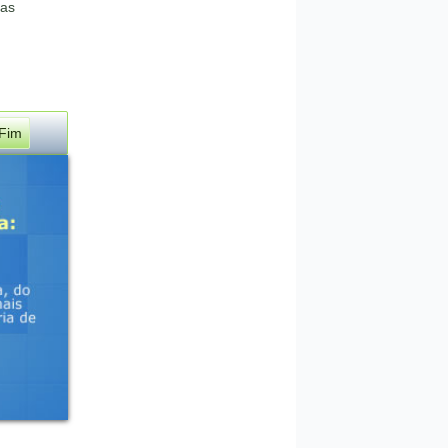
das
Fim