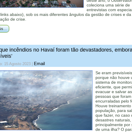
deste ano, o Observatór
coleciona uma série de
entrevistas com especial
 links abaixo), sob os mais diferentes ângulos da gestão de crises e da
ação de crise.
is...
que incêndios no Havaí foram tão devastadores, embor
íveis’
Email
o: 15 Agosto 2023
|
Se eram previsíveis
porque não houve
sistema de monito
eficiente, que permi
evacuar e salvar as
pessoas que foram
encurraladas pelo 
Houve treinamento
população, para sa
que fazer, no caso 
desastres naturais,
principalmente por 
de uma ilha? O par