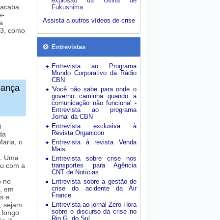
explosão da Usina de
 acaba
Fukushima
e-
Assista a outros vídeos de crise
a
73, como
Entrevistas
Entrevista ao Programa
Mundo Corporativo da Rádio
CBN
nança
'Você não sabe para onde o
governo caminha quando a
comunicação não funciona' -
Entrevista ao programa
Jornal da CBN
i
Entrevista exclusiva à
Revista Organicon
da
aria, o
Entrevista à revista Venda
Mais
.
Uma
Entrevista sobre crise nos
eu com a
transportes para Agência
CNT de Notícias
o no
Entrevista sobre a gestão de
crise do acidente da Air
, em
France
s e
, sejam
Entrevista ao jornal Zero Hora
sobre o discurso da crise no
o longo
Rio G. do Sul