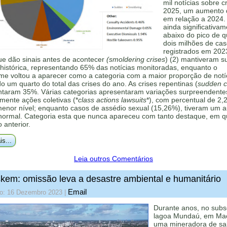
mil notícias sobre c
2025, um aumento
em relação a 2024.
ainda significativa
abaixo do pico de 
dois milhões de ca
registrados em 202
ue dão sinais antes de acontecer
(smoldering crises
) (2) mantiveram s
histórica, representando 65% das notícias monitoradas, enquanto o
me voltou a aparecer como a categoria com a maior proporção de notí
 um quarto do total das crises do ano. As crises repentinas (
sudden cr
ntaram 35%. Várias categorias apresentaram variações surpreendente
mente ações coletivas (*
class actions lawsuits
*), com percentual de 2,
menor nível; enquanto casos de assédio sexual (15,26%), tiveram um 
 normal. Categoria esta que nunca apareceu com tanto destaque, em q
o anterior.
is...
Leia outros Comentários
kem: omissão leva a desastre ambiental e humanitário
Email
do: 16 Dezembro 2023
|
Durante anos, no subs
lagoa Mundaú, em Mac
uma mineradora de sa