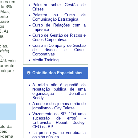
rises em
Palestra sobre Gestão de
 de 8%
Crises
 Mas,
Palestra ou Curso de
mente
Comunicação Estratégica
quase
Curso de Relações com a
sos
Imprensa
3. As
Curso de Gestão de Riscos e
ua
Crises Corporativas
Curso in Company de Gestão
cias,
de Riscos e Crises
isis
)
Corporativas
s,
Media Training
24% caiu
aumento
ualquer
Opinião dos Especialistas
A mídia não é guardiã da
reputação pública de uma
organização - Jonathan
Boddy
A crise é dos jornais e não do
jornalismo - Gay Talese
Vazamento da BP: "Foi uma
sucessão de erros" -
Entrevista Robert Dudley,
olo da
CEO da BP
eió,
La prensa ya no vertebra la
l-gema
opinión pública