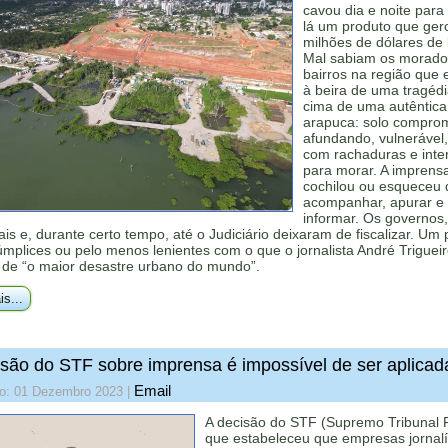
cavou dia e noite para 
lá um produto que ger
milhões de dólares de 
Mal sabiam os morado
bairros na região que
à beira de uma tragéd
cima de uma autêntica
arapuca: solo comprom
afundando, vulnerável,
com rachaduras e inte
para morar. A imprens
cochilou ou esqueceu 
acompanhar, apurar e
informar. Os governos
is e, durante certo tempo, até o Judiciário deixaram de fiscalizar. Um
mplices ou pelo menos lenientes com o que o jornalista André Triguei
de “o maior desastre urbano do mundo”.
is...
são do STF sobre imprensa é impossível de ser aplicad
Email
do: 01 Dezembro 2023
|
A decisão do STF (Supremo Tribunal 
que estabeleceu que empresas jornalí