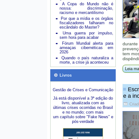
A Copa do Mundo não é
nossa: discriminação,
racismo e mercantilismo
Por que a mídia e os órgãos
fiscalizadores falharam no
escândalo do Master?
Uma guerra por impulso,
sem hora para acabar
Fórum Mundial alerta para
durante 
ameaças cibernéticas em
prevenç
2026
tem mos
Quando o país naturaliza a
dispênd
morte, a crise já aconteceu
Leia ma
Livros
Escr
Gestão de Crises e Comunicação
e a i
Já está disponível a 3ª edição do
livro, atualizada com as
Criad
últimas crises ocorridas no Brasil
e no mundo; com mais
um capítulo sobre "Fake News" e
pós-verdade