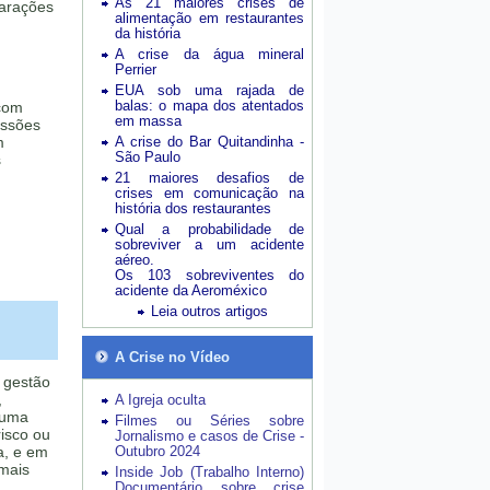
As 21 maiores crises de
larações
alimentação em restaurantes
da história
A crise da água mineral
Perrier
EUA sob uma rajada de
balas: o mapa dos atentados
 com
em massa
essões
m
A crise do Bar Quitandinha -
São Paulo
s
21 maiores desafios de
crises em comunicação na
história dos restaurantes
Qual a probabilidade de
sobreviver a um acidente
aéreo.
Os 103 sobreviventes do
acidente da Aeroméxico
Leia outros artigos
A Crise no Vídeo
r gestão
,
A Igreja oculta
 uma
Filmes ou Séries sobre
risco ou
Jornalismo e casos de Crise -
a, e em
Outubro 2024
 mais
Inside Job (Trabalho Interno)
Documentário sobre crise