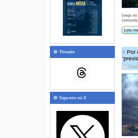
(veja os
comunic
Leia ma
Por 
Threads
‘previs
Criad
Siga-nos no X