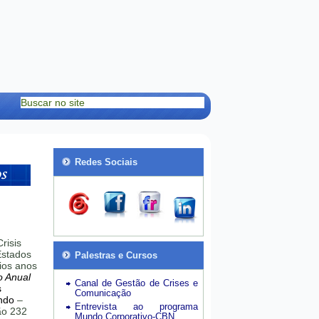
Redes Sociais
risis
stados
Palestras e Cursos
ios anos
o Anual
Canal de Gestão de Crises e
s
Comunicação
ndo
–
Entrevista ao programa
hão 232
Mundo Corporativo-CBN