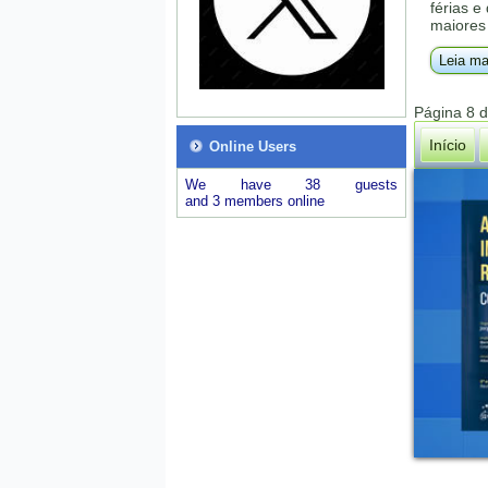
férias e
maiores 
Leia ma
Página 8 
Início
Online Users
We have 38 guests
and 3 members online