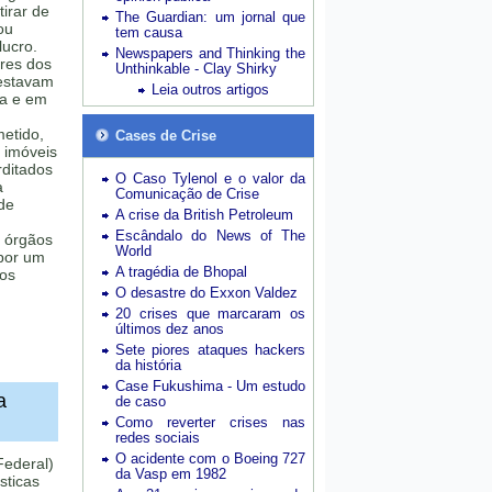
tirar de
The Guardian: um jornal que
ou
tem causa
lucro.
Newspapers and Thinking the
res dos
Unthinkable - Clay Shirky
 estavam
Leia outros artigos
ia e em
etido,
Cases de Crise
 imóveis
rditados
O Caso Tylenol e o valor da
a
Comunicação de Crise
de
A crise da British Petroleum
Escândalo do News of The
, órgãos
World
 por um
A tragédia de Bhopal
ros
O desastre do Exxon Valdez
20 crises que marcaram os
últimos dez anos
Sete piores ataques hackers
da história
Case Fukushima - Um estudo
a
de caso
Como reverter crises nas
redes sociais
O acidente com o Boeing 727
Federal)
da Vasp em 1982
sticas