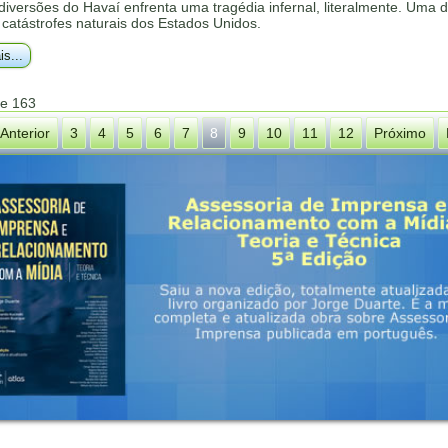
 diversões do Havaí enfrenta uma tragédia infernal, literalmente. Uma 
catástrofes naturais dos Estados Unidos.
is...
de 163
Anterior
3
4
5
6
7
8
9
10
11
12
Próximo