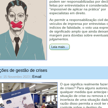
podem ser responsabilizadas por dec
feitas por entrevistados é considerada
“impossível de aplicar na prática” por
especialistas em direito.
Ao permitr a responsabilização civil de
veículos de imprensa por entrevistas
indícios de falsidade, o voto usa expr
de significado amplo que ainda deixa
margem para dúvidas sobre eventuai
julgamentos.
Leia mais...
ições de gestão de crises
Email
do: 15 Novembro 2023
|
O que significa realmente faze
de crises? Para alguns autores
qualquer medida que antecipe
situação de crise ou remova o 
incerteza de uma situação dad
razão disso permita a você ter
controle sobre o destino da