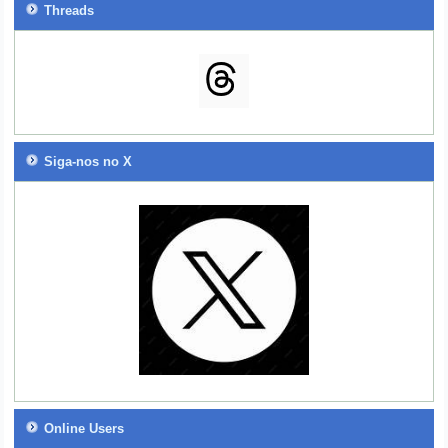
Threads
Siga-nos no X
Online Users