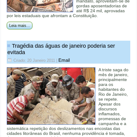
mandato, aproveitam-se de
gordas aposentadorias de
até R$ 24 mil, aprovadas
por leis estaduais que afrontam a Constituição.
Leia mais...
Tragédia das águas de janeiro poderia ser
evitada
Email
Criado: 20 Janeiro 2011
|
A triste saga do
mês de janeiro,
principalmente
para os
habitantes do
Rio de Janeiro,
se repete.
Apesar dos
discursos
inflamados,
promessas de
campanha e a
sistemática repetição dos deslizamentos nas encostas das
cidades litorâneas do Brasil, nenhuma providência é tomada,