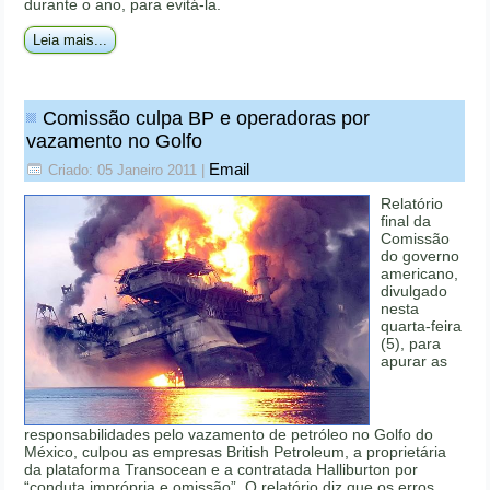
durante o ano, para evitá-la.
Leia mais...
Comissão culpa BP e operadoras por
vazamento no Golfo
Email
Criado: 05 Janeiro 2011
|
Relatório
final da
Comissão
do governo
americano,
divulgado
nesta
quarta-feira
(5), para
apurar as
responsabilidades pelo vazamento de petróleo no Golfo do
México, culpou as empresas British Petroleum, a proprietária
da plataforma Transocean e a contratada Halliburton por
“conduta imprópria e omissão”. O relatório diz que os erros