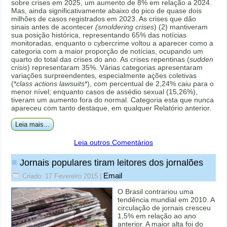
sobre crises em 2025, um aumento de 8% em relação a 2024.
Mas, ainda significativamente abaixo do pico de quase dois
milhões de casos registrados em 2023. As crises que dão
sinais antes de acontecer
(smoldering crises
) (2) mantiveram
sua posição histórica, representando 65% das notícias
monitoradas, enquanto o cybercrime voltou a aparecer como a
categoria com a maior proporção de notícias, ocupando um
quarto do total das crises do ano. As crises repentinas (
sudden
crisis
) representaram 35%. Várias categorias apresentaram
variações surpreendentes, especialmente ações coletivas
(*
class actions lawsuits
*), com percentual de 2,24% caiu para o
menor nível; enquanto casos de assédio sexual (15,26%),
tiveram um aumento fora do normal. Categoria esta que nunca
apareceu com tanto destaque, em qualquer Relatório anterior.
Leia mais...
Leia outros Comentários
Jornais populares tiram leitores dos jornalões
Email
Criado: 17 Fevereiro 2015
|
O Brasil contrariou uma
tendência mundial em 2010. A
circulação de jornais cresceu
1,5% em relação ao ano
anterior. A maior alta foi do