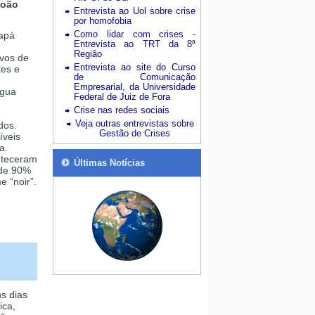
João
Entrevista ao Uol sobre crise
por homofobia
Como lidar com crises -
apá
Entrevista ao TRT da 8ª
Região
ivos de
Entrevista ao site do Curso
tes e
de Comunicação
Empresarial, da Universidade
água
Federal de Juiz de Fora
Crise nas redes sociais
Veja outras entrevistas sobre
dos.
Gestão de Crises
íveis
a.
nteceram
Últimas Notícias
 de 90%
 “noir”.
s dias
ica,