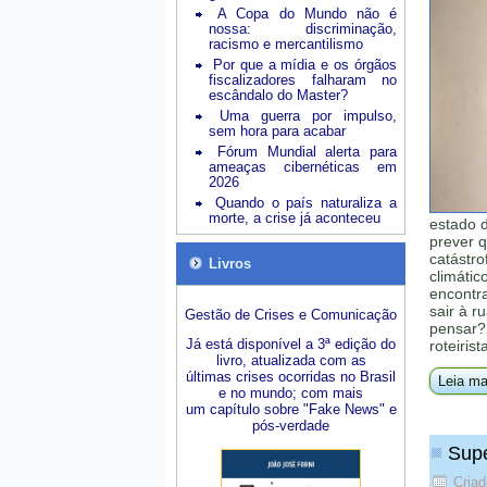
A Copa do Mundo não é
nossa: discriminação,
racismo e mercantilismo
Por que a mídia e os órgãos
fiscalizadores falharam no
escândalo do Master?
Uma guerra por impulso,
sem hora para acabar
Fórum Mundial alerta para
ameaças cibernéticas em
2026
Quando o país naturaliza a
morte, a crise já aconteceu
estado 
prever 
catástro
Livros
climátic
encontr
sair à 
Gestão de Crises e Comunicação
pensar?
Já está disponível a 3ª edição do
roteiris
livro, atualizada com as
últimas crises ocorridas no Brasil
Leia ma
e no mundo; com mais
um capítulo sobre "Fake News" e
pós-verdade
Supe
Cria