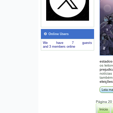
Online Users
We have 7 guests
and 3 members online
estados
os leito
prejudi
notícias
também 
eleições
Leia ma
Página 20
Início