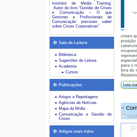
Instrutor de Media Training;
Autor do livro “Gestão de Crises
e Comunicação – O que
Gestores e Profissionais de
Comunicação precisam saber
sobre Crises Corporativas”.
crises q
posição 
Sala de Leitura
cybercri
ocupando
Biblioteca
represe
especial
Sugestões de Leitura
para o 
Academia
fora do
Cursos
Relatóri
Publicações
Leia ma
Artigos e Reportagens
Agências de Notícias
Como
Mapa da Mídia
Comunicação e Gestão de
Cria
Crises
Artigos mais lidos