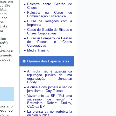
rises em
Palestra sobre Gestão de
 de 8%
Crises
 Mas,
Palestra ou Curso de
mente
Comunicação Estratégica
quase
Curso de Relações com a
sos
Imprensa
3. As
Curso de Gestão de Riscos e
ua
Crises Corporativas
Curso in Company de Gestão
cias,
de Riscos e Crises
isis
)
Corporativas
s,
Media Training
24% caiu
aumento
ualquer
Opinião dos Especialistas
A mídia não é guardiã da
reputação pública de uma
organização - Jonathan
Boddy
A crise é dos jornais e não do
jornalismo - Gay Talese
Vazamento da BP: "Foi uma
sucessão de erros" -
Entrevista Robert Dudley,
pior ano
CEO da BP
segundo
La prensa ya no vertebra la
le, a
opinión pública