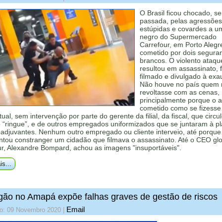
O Brasil ficou chocado, 
passada, pelas agressões
estúpidas e covardes a um
negro do Supermercado
Carrefour, em Porto Alegr
cometido por dois segura
brancos. O violento ataqu
resultou em assassinato, f
filmado e divulgado à exa
Não houve no país quem 
revoltasse com as cenas,
principalmente porque o at
cometido como se fizesse
tual, sem intervenção por parte do gerente da filial, da fiscal, que circu
 “ringue”, e de outros empregados uniformizados que se juntaram à pl
djuvantes. Nenhum outro empregado ou cliente interveio, até porque a
ntou constranger um cidadão que filmava o assassinato. Até o CEO gl
ur, Alexandre Bompard, achou as imagens "insuportáveis".
is...
ão no Amapá expõe falhas graves de gestão de riscos
Email
do: 09 Novembro 2020
|