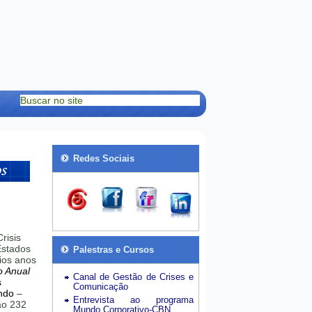
Redes Sociais
risis
stados
Palestras e Cursos
ios anos
o Anual
Canal de Gestão de Crises e
s
Comunicação
ndo
–
Entrevista ao programa
hão 232
Mundo Corporativo-CBN