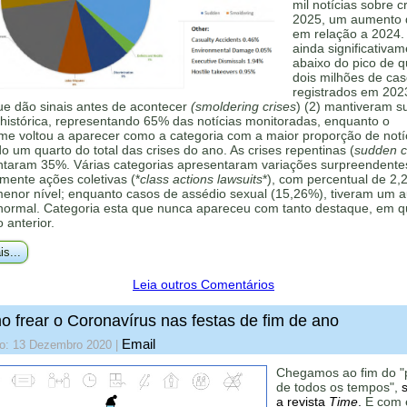
mil notícias sobre c
2025, um aumento
em relação a 2024.
ainda significativa
abaixo do pico de 
dois milhões de ca
registrados em 202
ue dão sinais antes de acontecer
(smoldering crises
) (2) mantiveram s
histórica, representando 65% das notícias monitoradas, enquanto o
me voltou a aparecer como a categoria com a maior proporção de notí
 um quarto do total das crises do ano. As crises repentinas (
sudden cr
ntaram 35%. Várias categorias apresentaram variações surpreendente
mente ações coletivas (*
class actions lawsuits
*), com percentual de 2,
menor nível; enquanto casos de assédio sexual (15,26%), tiveram um 
 normal. Categoria esta que nunca apareceu com tanto destaque, em q
o anterior.
is...
Leia outros Comentários
 frear o Coronavírus nas festas de fim de ano
Email
do: 13 Dezembro 2020
|
Chegamos ao fim do "
de todos os tempos",
a revista
Time
.
E com e