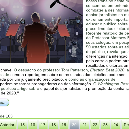
nosso trabalho neste 
concentrou em entende
combater a desinforma
apoiar jornalistas na m
extremamente importan
educar o público sobre
procedimentos eleitorai
Recente relatório de p
do Professor Matthew
seus colegas, em pesq
50 estados sobre as at
do público, revela que
diferenças na intenção 
pelo correio podem atr
resultados eleitorais e
-chave.
O despacho do professor Tom Patterson,
Election Beat 2020
, 
res de
como a reportagem sobre os resultados das eleições pode ser
cada por um julgamento precipitado,
e como as organizações de
podem se tornar propagadoras da desinformação.
O
Washington Post
publicou artigo sobre
o
papel dos jornalistas na promoção da confian
 de 2020.
”
is...
 de 163
Anterior
15
16
17
18
19
20
21
22
23
24
Pr