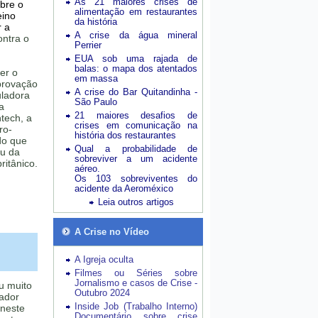
As 21 maiores crises de
obre o
alimentação em restaurantes
eino
da história
 a
A crise da água mineral
ntra o
Perrier
EUA sob uma rajada de
balas: o mapa dos atentados
er o
em massa
aprovação
A crise do Bar Quitandinha -
uladora
São Paulo
a
21 maiores desafios de
ntech, a
crises em comunicação na
ro-
história dos restaurantes
do que
Qual a probabilidade de
eu da
sobreviver a um acidente
ritânico.
aéreo.
Os 103 sobreviventes do
acidente da Aeroméxico
Leia outros artigos
A Crise no Vídeo
A Igreja oculta
Filmes ou Séries sobre
Jornalismo e casos de Crise -
u muito
Outubro 2024
ador
Inside Job (Trabalho Interno)
 neste
Documentário sobre crise