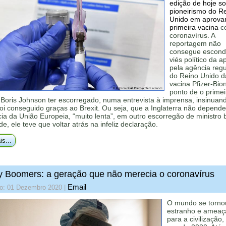
edição de hoje s
pioneirismo do R
Unido em aprovar
primeira vacina
co
coronavírus. A
reportagem não
consegue escond
viés político da 
pela agência reg
do Reino Unido d
vacina Pfizer-Bio
ponto de o primei
 Boris Johnson ter escorregado, numa entrevista à imprensa, insinuan
foi conseguido graças ao Brexit. Ou seja, que a Inglaterra não depend
ia da União Europeia, “muito lenta”, em outro escorregão de ministro b
de, ele teve que voltar atrás na infeliz declaração.
is...
 Boomers: a geração que não merecia o coronavírus
Email
do: 01 Dezembro 2020
|
O mundo se torno
estranho e ameaç
para a civilização,