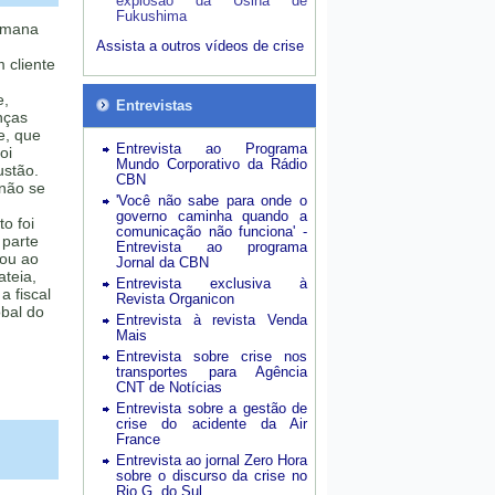
explosão da Usina de
Fukushima
semana
Assista a outros vídeos de crise
 cliente
e,
Entrevistas
nças
e, que
Entrevista ao Programa
oi
Mundo Corporativo da Rádio
ustão.
CBN
não se
'Você não sabe para onde o
governo caminha quando a
o foi
comunicação não funciona' -
 parte
Entrevista ao programa
lou ao
Jornal da CBN
ateia,
Entrevista exclusiva à
 fiscal
Revista Organicon
obal do
Entrevista à revista Venda
Mais
Entrevista sobre crise nos
transportes para Agência
CNT de Notícias
Entrevista sobre a gestão de
crise do acidente da Air
France
Entrevista ao jornal Zero Hora
sobre o discurso da crise no
Rio G. do Sul