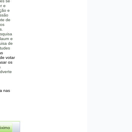
mês se
r e
ção e
issão
te de
 os
s.
esquisa
 Baum e
uisa de
itudes
as
de votar
asar os
m
adverte
ça nas
óximo