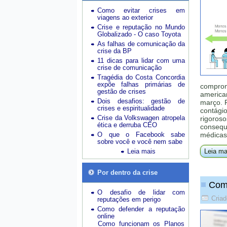
Como evitar crises em
viagens ao exterior
Crise e reputação no Mundo
Globalizado - O caso Toyota
As falhas de comunicação da
crise da BP
11 dicas para lidar com uma
crise de comunicação
Tragédia do Costa Concordia
expõe falhas primárias de
comprom
gestão de crises
america
Dois desafios: gestão de
março. F
crises e espiritualidade
contági
Crise da Volkswagen atropela
rigoroso
ética e derruba CEO
consequê
O que o Facebook sabe
médicas
sobre você e você nem sabe
Leia mais
Leia ma
Por dentro da crise
Com 
O desafio de lidar com
Cria
reputações em perigo
Como defender a reputação
online
Como funcionam os Planos