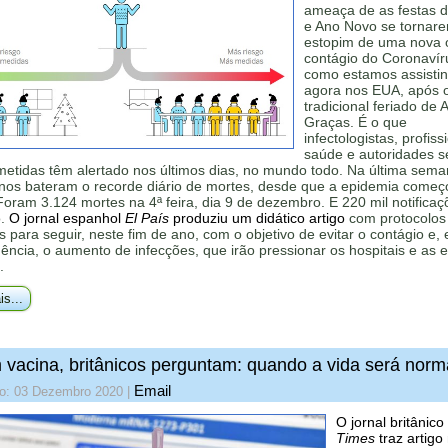
ameaça de as festas d
e Ano Novo se tornar
estopim de uma nova 
contágio do Coronavír
como estamos assisti
agora nos EUA, após 
tradicional feriado de
Graças. É o que
infectologistas, profiss
saúde e autoridades s
etidas têm alertado nos últimos dias, no mundo todo. Na última sema
nos bateram o recorde diário de mortes, desde que a epidemia começ
oram 3.124 mortes na 4ª feira, dia 9 de dezembro. E 220 mil notificaç
o.
O jornal espanhol
El País
produziu um didático artigo
com protocolos
s para seguir, neste fim de ano, com o objetivo de evitar o contágio e,
ncia, o aumento de infecções, que irão pressionar os hospitais e as 
.
is...
vacina, britânicos perguntam: quando a vida será norm
Email
do: 03 Dezembro 2020
|
O jornal britânico
Times
traz artigo