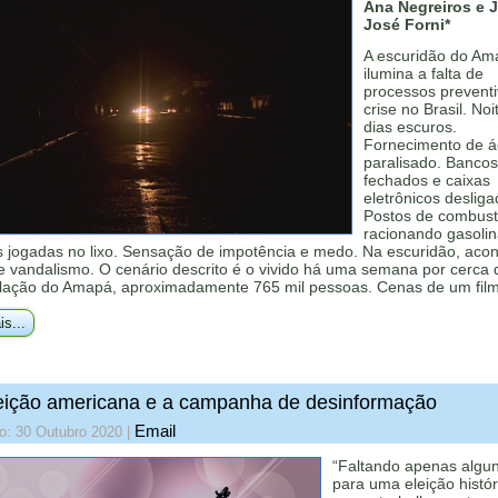
Ana Negreiros e 
José Forni*
A escuridão do Am
ilumina a falta de
processos prevent
crise no Brasil. Noi
dias escuros.
Fornecimento de 
paralisado. Bancos
fechados e caixas
eletrônicos desliga
Postos de combust
racionando gasolin
 jogadas no lixo. Sensação de impotência e medo. Na escuridão, aco
e vandalismo. O cenário descrito é o vivido há uma semana por cerca
lação do Amapá, aproximadamente 765 mil pessoas. Cenas de um filme
is...
eição americana e a campanha de desinformação
Email
o: 30 Outubro 2020
|
“Faltando apenas algun
para uma eleição histór