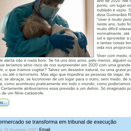
ano de 2020. Até 
ponto, um lugar es
nublado e vazio. 
dizia Guimarães R
“viver é muito per
neste ano, tudo fic
muito difícil relaxar
normalmente, até
sol e aproveitar a
e tantas coisas b
vida nos proporci
Viver com medo, 
de alerta não é nada bom. Se há uns dois anos, pelo menos, alguém 
que teríamos sério risco de nos surpreender em 2020 com uma grande
fe, o que iríamos cogitar? Talvez um desastre natural, ou uma grave 
o, ou até o terrorismo. Mas algo que impediria as pessoas de viajar, de
ar, se abraçar, se locomover de um lugar para o outro, sem medo; de 
rua, como aconteceu praticamente em todo o mundo, como poderíamos
 Certamente atribuiríamos essa previsão a um delírio. Só imaginado p
ta de um filme-catástrofe.
is...
rmercado se transforma em tribunal de execução
Email
do: 26 Novembro 2020
|