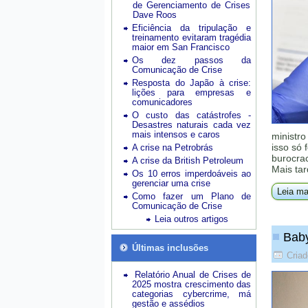
de Gerenciamento de Crises
Dave Roos
Eficiência da tripulação e
treinamento evitaram tragédia
maior em San Francisco
Os dez passos da
Comunicação de Crise
Resposta do Japão à crise:
lições para empresas e
comunicadores
O custo das catástrofes -
Desastres naturais cada vez
mais intensos e caros
ministro
isso só 
A crise na Petrobrás
burocrac
A crise da British Petroleum
Mais tar
Os 10 erros imperdoáveis ao
gerenciar uma crise
Leia ma
Como fazer um Plano de
Comunicação de Crise
Leia outros artigos
Baby
Últimas inclusões
Cria
Relatório Anual de Crises de
2025 mostra crescimento das
categorias cybercrime, má
gestão e assédios