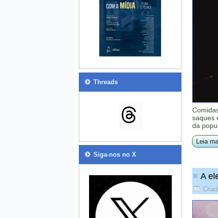
Threads
Comidas
saques 
da popu
Leia ma
Siga-nos no X
A el
Criad