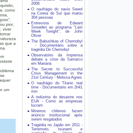
certo
2008
quisito,
O naufrágio do navio Sewol
Se, como
na Coreia do Sul que matou
osa,
304 pessoas
igoso”,
Entrevista de Edward
ou pior;
Snowden ao programa "Last
, viver
Week Tonight", de John
 tomar
Oliver
 natureza
The Babushkas of Chernobyl
oas que a
- Documentário sobre a
ona.
tragédia De Chernobyl
Observatório da Imprensa
em
debate a crise da Samarco
ousasse
em Mariana
The Secret to Successful
problema
Crisis Management in the
 se
21st Century - Melissa Agnes
sequer
O naufrágio do Titanic real
time - Documentário em 2h41
or um
min
A indústria do desastre nos
EUA - Como as empresas
lucram
Mineiros chilenos fazem
anúncio institucional após
serem resgatados
Tragédia no Japão em 2011 -
Terremoto, tsunami e