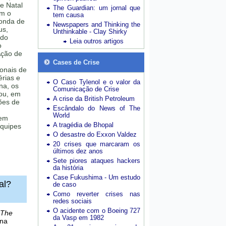
e Natal
The Guardian: um jornal que
em o
tem causa
onda de
Newspapers and Thinking the
us,
Unthinkable - Clay Shirky
ndo
Leia outros artigos
o
 Ação de
Cases de Crise
ionais de
érias e
O Caso Tylenol e o valor da
na, os
Comunicação de Crise
ou, em
A crise da British Petroleum
ões de
Escândalo do News of The
World
 em
A tragédia de Bhopal
equipes
O desastre do Exxon Valdez
20 crises que marcaram os
últimos dez anos
Sete piores ataques hackers
da história
Case Fukushima - Um estudo
al?
de caso
Como reverter crises nas
redes sociais
O acidente com o Boeing 727
The
da Vasp em 1982
 na