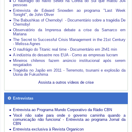
O naufrágio do navio Sewol na Coreia do Sul que matou 304
pessoas
Entrevista de Edward Snowden ao programa "Last Week
Tonight", de John Oliver
The Babushkas of Chernobyl - Documentário sobre a tragédia De
Chernobyl
Observatório da Imprensa debate a crise da Samarco em
Mariana
The Secret to Successful Crisis Management in the 21st Century
- Melissa Agnes
O naufrágio do Titanic real time - Documentário em 2h41 min
A indústria do desastre nos EUA - Como as empresas lucram
Mineiros chilenos fazem anúncio institucional após serem
resgatados
Tragédia no Japão em 2011 - Terremoto, tsunami e explosão da
Usina de Fukushima
Assista a outros vídeos de crise
Entrevistas
Entrevista ao Programa Mundo Corporativo da Rádio CBN
'Você não sabe para onde o governo caminha quando a
comunicação não funciona' - Entrevista ao programa Jornal da
CBN
Entrevista exclusiva à Revista Organicon