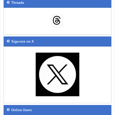
Threads
Siga-nos no X
Online Users