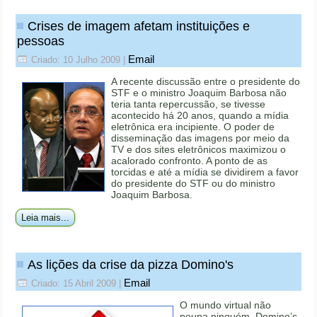
Crises de imagem afetam instituições e
pessoas
Email
Criado: 10 Julho 2009
|
A recente discussão entre o presidente do
STF e o ministro Joaquim Barbosa não
teria tanta repercussão, se tivesse
acontecido há 20 anos, quando a mídia
eletrônica era incipiente. O poder de
disseminação das imagens por meio da
TV e dos sites eletrônicos maximizou o
acalorado confronto. A ponto de as
torcidas e até a mídia se dividirem a favor
do presidente do STF ou do ministro
Joaquim Barbosa.
Leia mais...
As lições da crise da pizza Domino's
Email
Criado: 15 Abril 2009
|
O mundo virtual não
poupa ninguém. Domino’s,