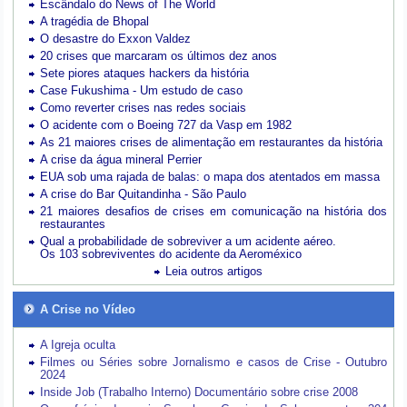
Escândalo do News of The World
A tragédia de Bhopal
O desastre do Exxon Valdez
20 crises que marcaram os últimos dez anos
Sete piores ataques hackers da história
Case Fukushima - Um estudo de caso
Como reverter crises nas redes sociais
O acidente com o Boeing 727 da Vasp em 1982
As 21 maiores crises de alimentação em restaurantes da história
A crise da água mineral Perrier
EUA sob uma rajada de balas: o mapa dos atentados em massa
A crise do Bar Quitandinha - São Paulo
21 maiores desafios de crises em comunicação na história dos
restaurantes
Qual a probabilidade de sobreviver a um acidente aéreo.
Os 103 sobreviventes do acidente da Aeroméxico
Leia outros artigos
A Crise no Vídeo
A Igreja oculta
Filmes ou Séries sobre Jornalismo e casos de Crise - Outubro
2024
Inside Job (Trabalho Interno) Documentário sobre crise 2008