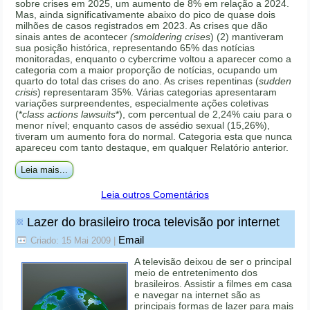
sobre crises em 2025, um aumento de 8% em relação a 2024.
Mas, ainda significativamente abaixo do pico de quase dois
milhões de casos registrados em 2023. As crises que dão
sinais antes de acontecer
(smoldering crises
) (2) mantiveram
sua posição histórica, representando 65% das notícias
monitoradas, enquanto o cybercrime voltou a aparecer como a
categoria com a maior proporção de notícias, ocupando um
quarto do total das crises do ano. As crises repentinas (
sudden
crisis
) representaram 35%. Várias categorias apresentaram
variações surpreendentes, especialmente ações coletivas
(*
class actions lawsuits
*), com percentual de 2,24% caiu para o
menor nível; enquanto casos de assédio sexual (15,26%),
tiveram um aumento fora do normal. Categoria esta que nunca
apareceu com tanto destaque, em qualquer Relatório anterior.
Leia mais...
Leia outros Comentários
Lazer do brasileiro troca televisão por internet
Email
Criado: 15 Mai 2009
|
A televisão deixou de ser o principal
meio de entretenimento dos
brasileiros. Assistir a filmes em casa
e navegar na internet são as
principais formas de lazer para mais