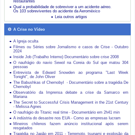
restaurantes
Qual a probabilidade de sobreviver a um acidente aéreo.
Os 103 sobreviventes do acidente da Aeroméxico
Leia outros artigos
A Crise no Vídeo
A Igreja oculta
Filmes ou Séries sobre Jornalismo e casos de Crise - Outubro
2024
Inside Job (Trabalho Interno) Documentário sobre crise 2008
O naufrágio do navio Sewol na Coreia do Sul que matou 304
pessoas
Entrevista de Edward Snowden ao programa "Last Week
Tonight", de John Oliver
The Babushkas of Chernobyl - Documentário sobre a tragédia De
Chernobyl
Observatório da Imprensa debate a crise da Samarco em
Mariana
The Secret to Successful Crisis Management in the 21st Century
- Melissa Agnes
O naufrágio do Titanic real time - Documentário em 2h41 min
A indústria do desastre nos EUA - Como as empresas lucram
Mineiros chilenos fazem anúncio institucional após serem
resgatados
Tragédia no Japão em 2011 - Terremoto, tsunami e explosão da