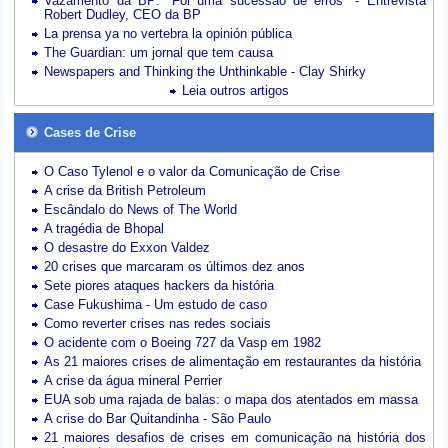
Vazamento da BP: "Foi uma sucessão de erros" - Entrevista
Robert Dudley, CEO da BP
La prensa ya no vertebra la opinión pública
The Guardian: um jornal que tem causa
Newspapers and Thinking the Unthinkable - Clay Shirky
Leia outros artigos
Cases de Crise
O Caso Tylenol e o valor da Comunicação de Crise
A crise da British Petroleum
Escândalo do News of The World
A tragédia de Bhopal
O desastre do Exxon Valdez
20 crises que marcaram os últimos dez anos
Sete piores ataques hackers da história
Case Fukushima - Um estudo de caso
Como reverter crises nas redes sociais
O acidente com o Boeing 727 da Vasp em 1982
As 21 maiores crises de alimentação em restaurantes da história
A crise da água mineral Perrier
EUA sob uma rajada de balas: o mapa dos atentados em massa
A crise do Bar Quitandinha - São Paulo
21 maiores desafios de crises em comunicação na história dos