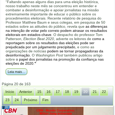
“Faltando apenas alguns dias para uma eleição histórica,
nosso trabalho neste mês se concentrou em entender e
combater a desinformação e apoiar jornalistas na missão
extremamente importante de educar o público sobre os
procedimentos eleitorais. Recente relatório de pesquisa do
Professor Matthew Baum e seus colegas, em pesquisa de 50
estados sobre as atitudes do público, revela que
as diferenças
na intenção de votar pelo correio podem atrasar os resultados
eleitorais em estados-chave.
O despacho do professor Tom
Patterson,
Election Beat 2020
, adverte os leitores de
como a
reportagem sobre os resultados das eleições pode ser
prejudicada por um julgamento precipitado,
e como as
organizações de notícias
podem se tornar propagadoras da
desinformação.
O
Washington Post
também publicou artigo
sobre
o
papel dos jornalistas na promoção da confiança nas
eleições de 2020.
”
Leia mais...
Página 20 de 163
Início
Anterior
15
16
17
18
19
20
21
22
23
24
Próximo
Fim