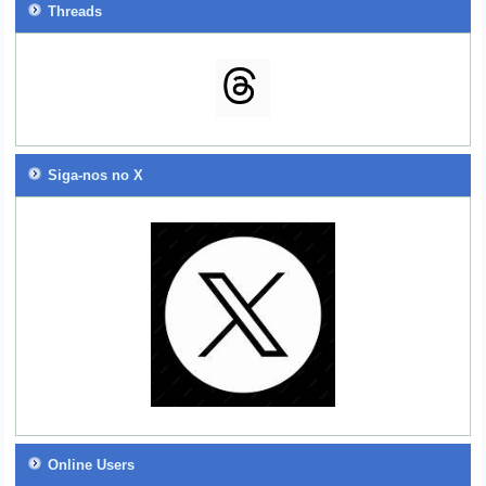
Threads
Siga-nos no X
Online Users