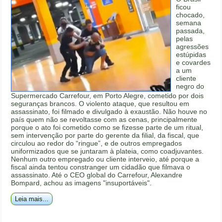
ficou
chocado,
semana
passada,
pelas
agressões
estúpidas
e covardes
a um
cliente
negro do
Supermercado Carrefour, em Porto Alegre, cometido por dois
seguranças brancos. O violento ataque, que resultou em
assassinato, foi filmado e divulgado à exaustão. Não houve no
país quem não se revoltasse com as cenas, principalmente
porque o ato foi cometido como se fizesse parte de um ritual,
sem intervenção por parte do gerente da filial, da fiscal, que
circulou ao redor do “ringue”, e de outros empregados
uniformizados que se juntaram à plateia, como coadjuvantes.
Nenhum outro empregado ou cliente interveio, até porque a
fiscal ainda tentou constranger um cidadão que filmava o
assassinato. Até o CEO global do Carrefour, Alexandre
Bompard, achou as imagens "insuportáveis".
Leia mais...