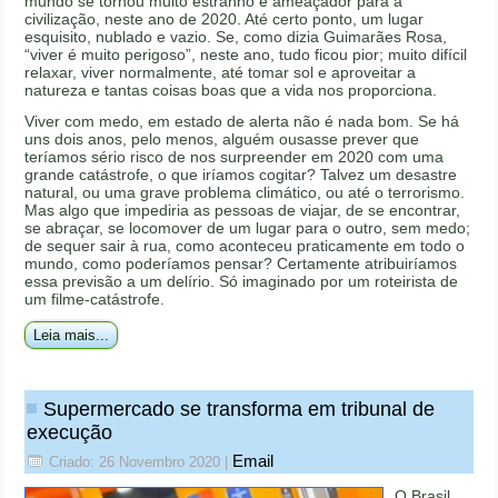
mundo se tornou muito estranho e ameaçador para a
civilização, neste ano de 2020. Até certo ponto, um lugar
esquisito, nublado e vazio. Se, como dizia Guimarães Rosa,
“viver é muito perigoso”, neste ano, tudo ficou pior; muito difícil
relaxar, viver normalmente, até tomar sol e aproveitar a
natureza e tantas coisas boas que a vida nos proporciona.
Viver com medo, em estado de alerta não é nada bom. Se há
uns dois anos, pelo menos, alguém ousasse prever que
teríamos sério risco de nos surpreender em 2020 com uma
grande catástrofe, o que iríamos cogitar? Talvez um desastre
natural, ou uma grave problema climático, ou até o terrorismo.
Mas algo que impediria as pessoas de viajar, de se encontrar,
se abraçar, se locomover de um lugar para o outro, sem medo;
de sequer sair à rua, como aconteceu praticamente em todo o
mundo, como poderíamos pensar? Certamente atribuiríamos
essa previsão a um delírio. Só imaginado por um roteirista de
um filme-catástrofe.
Leia mais...
Supermercado se transforma em tribunal de
execução
Email
Criado: 26 Novembro 2020
|
O Brasil