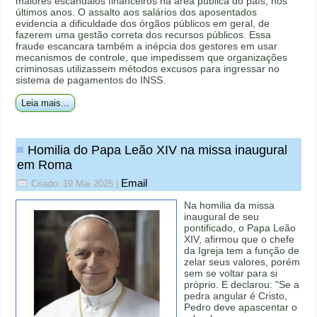
maiores escândalos financeiros na área pública do país, nos
últimos anos. O assalto aos salários dos aposentados
evidencia a dificuldade dos órgãos públicos em geral, de
fazerem uma gestão correta dos recursos públicos. Essa
fraude escancara também a inépcia dos gestores em usar
mecanismos de controle, que impedissem que organizações
criminosas utilizassem métodos excusos para ingressar no
sistema de pagamentos do INSS.
Leia mais...
Homilia do Papa Leão XIV na missa inaugural
em Roma
Email
Criado: 19 Mai 2025
|
Na homilia da missa
inaugural de seu
pontificado, o Papa Leão
XIV, afirmou que o chefe
da Igreja tem a função de
zelar seus valores, porém
sem se voltar para si
próprio. E declarou: "Se a
pedra angular é Cristo,
Pedro deve apascentar o