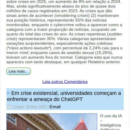
sobre crises em 2025, um aumento de 8% em relação a 2024.
Mas, ainda significativamente abaixo do pico de quase dois
milhões de casos registrados em 2023. As crises que dão
sinais antes de acontecer
(smoldering crises
) (2) mantiveram
sua posição histórica, representando 65% das notícias
monitoradas, enquanto o cybercrime voltou a aparecer como a
categoria com a maior proporção de notícias, ocupando um
quarto do total das crises do ano. As crises repentinas (
sudden
crisis
) representaram 35%. Várias categorias apresentaram
variações surpreendentes, especialmente ações coletivas
(*
class actions lawsuits
*), com percentual de 2,24% caiu para o
menor nível; enquanto casos de assédio sexual (15,26%),
tiveram um aumento fora do normal. Categoria esta que nunca
apareceu com tanto destaque, em qualquer Relatório anterior.
Leia mais...
Leia outros Comentários
Em crise existencial, universidades começam a
enfrentar a ameaça do ChatGPT
Email
Criado: 29 Mai 2025
|
O uso da IA
–
Inteligência
Artificial na