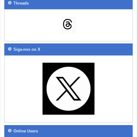
Threads
Siga-nos no X
Online Users