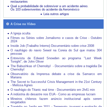
restaurantes
Qual a probabilidade de sobreviver a um acidente aéreo.
Os 103 sobreviventes do acidente da Aeroméxico
Leia outros artigos
A Crise no Vídeo
A Igreja oculta
Filmes ou Séries sobre Jornalismo e casos de Crise - Outubro
2024
Inside Job (Trabalho Interno) Documentário sobre crise 2008
O naufrágio do navio Sewol na Coreia do Sul que matou 304
pessoas
Entrevista de Edward Snowden ao programa "Last Week
Tonight", de John Oliver
The Babushkas of Chernobyl - Documentário sobre a tragédia De
Chernobyl
Observatório da Imprensa debate a crise da Samarco em
Mariana
The Secret to Successful Crisis Management in the 21st Century
- Melissa Agnes
O naufrágio do Titanic real time - Documentário em 2h41 min
A indústria do desastre nos EUA - Como as empresas lucram
Mineiros chilenos fazem anúncio institucional após serem
resgatados
Tragédia no Japão em 2011 - Terremoto, tsunami e explosão da