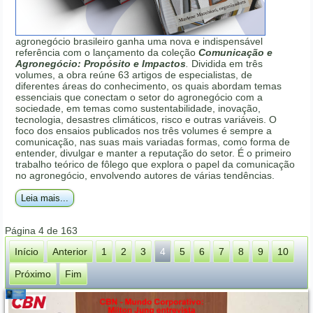
agronegócio brasileiro ganha uma nova e indispensável
referência com o lançamento da coleção
Comunicação e
Agronegócio: Propósito e Impactos
.
Dividida em três
volumes, a obra reúne 63 artigos de especialistas, de
diferentes áreas do conhecimento, os quais abordam temas
essenciais que conectam o setor do agronegócio com a
sociedade, em temas como sustentabilidade, inovação,
tecnologia, desastres climáticos, risco e outras variáveis. O
foco dos ensaios publicados nos três volumes é sempre a
comunicação, nas suas mais variadas formas, como forma de
entender, divulgar e manter a reputação do setor. É o primeiro
trabalho teórico de fôlego que explora o papel da comunicação
no agronegócio, envolvendo autores de várias tendências.
Leia mais...
Página 4 de 163
Início
Anterior
1
2
3
4
5
6
7
8
9
10
Próximo
Fim