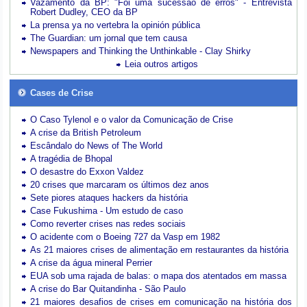
Vazamento da BP: "Foi uma sucessão de erros" - Entrevista
Robert Dudley, CEO da BP
La prensa ya no vertebra la opinión pública
The Guardian: um jornal que tem causa
Newspapers and Thinking the Unthinkable - Clay Shirky
Leia outros artigos
Cases de Crise
O Caso Tylenol e o valor da Comunicação de Crise
A crise da British Petroleum
Escândalo do News of The World
A tragédia de Bhopal
O desastre do Exxon Valdez
20 crises que marcaram os últimos dez anos
Sete piores ataques hackers da história
Case Fukushima - Um estudo de caso
Como reverter crises nas redes sociais
O acidente com o Boeing 727 da Vasp em 1982
As 21 maiores crises de alimentação em restaurantes da história
A crise da água mineral Perrier
EUA sob uma rajada de balas: o mapa dos atentados em massa
A crise do Bar Quitandinha - São Paulo
21 maiores desafios de crises em comunicação na história dos