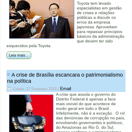
Toyota tem levado
especialistas em gestão
de crises e relações
públicas a discutir os
erros da empresa
japonesa. Aproveitam
para repassar princípios
básicos da administração
que devem ter sido
esquecidos pela Toyota.
Leia mais...
A crise de Brasília escancara o patrimonialismo
na política
Email
Criado: 17 Fevereiro 2015
|
A crise que assola o governo do
Distrito Federal é apenas a face
mais visível do que acontece de
modo geral em todo o Brasil.
Infelizmente, não é a exceção. O rol
das denúncias de corrupção no país,
envolvendo governantes e políticos,
do Amazonas ao Rio G. do Sul,
apenas confirma o patrimonialismo